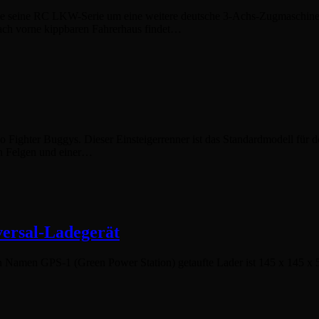
e seine RC LKW-Serie um eine weitere deutsche 3-Achs-Zugmaschine
ach vorne kippbaren Fahrerhaus findet…
o Fighter Buggys. Dieser Einsteigerrenner ist das Standardmodell für
n Felgen und einer…
ersal-Ladegerät
n Namen GPS-1 (Green Power Station) getaufte Lader ist 145 x 145 x 56