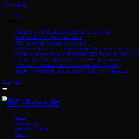
Close Menu
Instagram
Trending
Nummer 5 lebt: Baubericht TLR 22 5.0 DC Elite
Testbericht Team Associated B6.1
AKA Break-In Tool für 1:10-Reifen
LRP Gravit Dark Vision Quadrocopter-Drohne mit Full-HD-K
Spielwarenmesse 2016: HPI Venture RTR Toyota FJ Cruiser S
Schumacher Mini Pin für 1:10 Monster/Stadium Truck
LRP neuer Distributor für Team Associated und Reedy
Tamiya 1:14 Mercedes-Benz Actros 3363 6×4 GigaSpace
Instagram
News
Testberichte
Modellbauhändler
Links