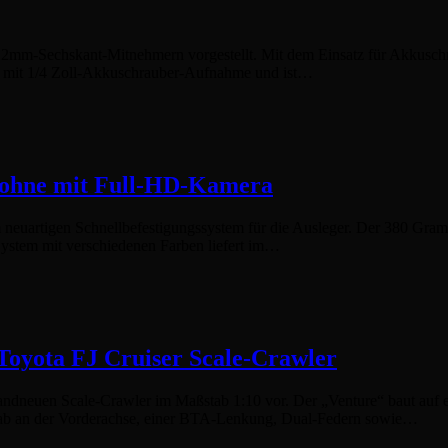
mm-Sechskant-Mitnehmern vorgestellt. Mit dem Einsatz für Akkuschra
 mit 1/4 Zoll-Akkuschrauber-Aufnahme und ist…
rohne mit Full-HD-Kamera
neuartigen Schnellbefestigungssystem für die Ausleger. Der 380 Gra
ystem mit verschiedenen Farben liefert im…
oyota FJ Cruiser Scale-Crawler
randneuen Scale-Crawler im Maßstab 1:10 vor. Der „Venture“ baut auf 
-Stab an der Vorderachse, einer BTA-Lenkung, Dual-Federn sowie…