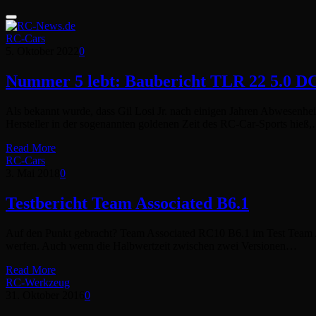
RC-Cars
5. Oktober 2022
0
Nummer 5 lebt: Baubericht TLR 22 5.0 DC
Als bekannt wurde, dass Gil Losi Jr. nach einigen Jahren Abwesenhe
Hersteller in der sogenannten goldenen Zeit des RC-Car-Sports hieß
Read More
RC-Cars
3. Mai 2018
0
Testbericht Team Associated B6.1
Auf den Punkt gebracht? Team Associated RC10 B6.1 im Test Team As
werfen. Auch wenn die Halbwertzeit zwischen zwei Versionen…
Read More
RC-Werkzeug
31. Oktober 2016
0