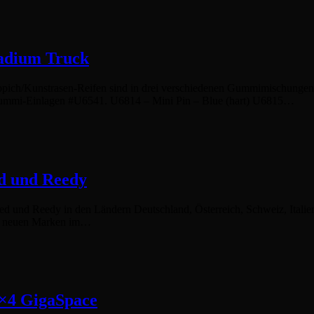
tadium Truck
ich/Kunstrasen-Reifen sind in drei verschiedenen Gummimischungen er
umgummi-Einlagen #U6541. U6814 – Mini Pin – Blue (hart) U6815…
ed und Reedy
ated und Reedy in den Ländern Deutschland, Österreich, Schweiz, Ital
den neuen Marken im…
6×4 GigaSpace