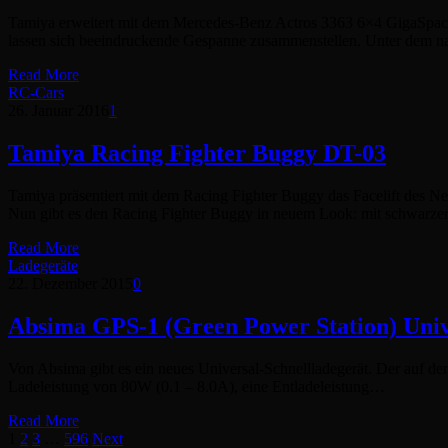
Tamiya erweitert mit dem Mercedes-Benz Actros 3363 6×4 GigaSpac
lassen sich beeindruckende Gespanne zusammenstellen. Unter dem n
Read More
RC-Cars
26. Januar 2016
1
Tamiya Racing Fighter Buggy DT-03
Tamiya präsentiert mit dem Racing Fighter Buggy das Facelift des Ne
Nun gibt es den Racing Fighter Buggy in neuem Look: mit schwarze
Read More
Ladegeräte
22. Dezember 2015
0
Absima GPS-1 (Green Power Station) Univ
Von Absima gibt es ein neues Universal-Schnellladegerät. Der auf de
Ladeleistung von 80W (0.1 – 8.0A), eine Entladeleistung…
Read More
1
2
3
…
596
Next