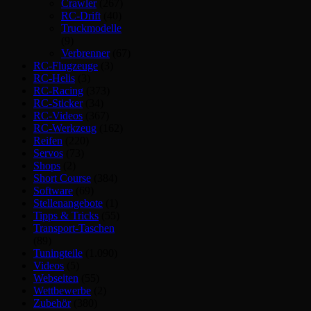
Crawler
(267)
RC-Drift
(40)
Truckmodelle
(9)
Verbrenner
(67)
RC-Flugzeuge
(3)
RC-Helis
(3)
RC-Racing
(373)
RC-Sticker
(34)
RC-Videos
(367)
RC-Werkzeug
(162)
Reifen
(220)
Servos
(73)
Shops
(2)
Short Course
(384)
Software
(69)
Stellenangebote
(1)
Tipps & Tricks
(55)
Transport-Taschen
(89)
Tuningteile
(1.090)
Videos
(5)
Webseiten
(55)
Wettbewerbe
(2)
Zubehör
(380)