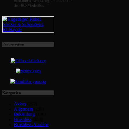
Schrauben, Werkzeug und mehr für
den RC-Modellbau
Partnerseiten
Kategorien
Akkus
(257)
Allgemein
(230)
Bekleidung
(100)
Brushless
(220)
Brushless-Antriebe