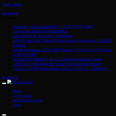
Close Menu
Instagram
Trending
Nummer 5 lebt: Baubericht TLR 22 5.0 DC Elite
Testbericht Team Associated B6.1
AKA Break-In Tool für 1:10-Reifen
LRP Gravit Dark Vision Quadrocopter-Drohne mit Full-HD-
Kamera
Spielwarenmesse 2016: HPI Venture RTR Toyota FJ Cruiser
Scale-Crawler
Schumacher Mini Pin für 1:10 Monster/Stadium Truck
LRP neuer Distributor für Team Associated und Reedy
Tamiya 1:14 Mercedes-Benz Actros 3363 6×4 GigaSpace
Instagram
News
Testberichte
Modellbauhändler
Links