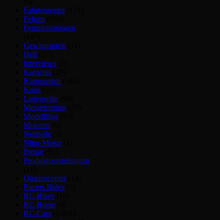
(6)
Fahrtenregler
(151)
Felgen
(102)
Fernsteuerungen
(167)
Gewinnspiele
(11)
Heli
(27)
Interviews
(5)
Kameras
(29)
Karosserien
(344)
Koax
(21)
Ladegeräte
(90)
Messetermine
(35)
Modellflug
(97)
Motoren
(6)
Netzteile
(2)
Nitro-Motor
(1)
Presse
(91)
Produktvorstellungen
(11)
Quadrocopter
(14)
Racers Rides
(2)
RC-Bikes
(19)
RC-Boote
(5)
RC-Cars
(1.801)