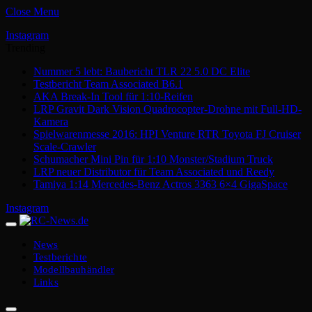
Close Menu
Instagram
Trending
Nummer 5 lebt: Baubericht TLR 22 5.0 DC Elite
Testbericht Team Associated B6.1
AKA Break-In Tool für 1:10-Reifen
LRP Gravit Dark Vision Quadrocopter-Drohne mit Full-HD-
Kamera
Spielwarenmesse 2016: HPI Venture RTR Toyota FJ Cruiser
Scale-Crawler
Schumacher Mini Pin für 1:10 Monster/Stadium Truck
LRP neuer Distributor für Team Associated und Reedy
Tamiya 1:14 Mercedes-Benz Actros 3363 6×4 GigaSpace
Instagram
News
Testberichte
Modellbauhändler
Links