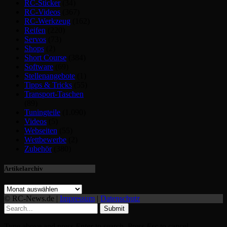
RC-Sticker
(34)
RC-Videos
(367)
RC-Werkzeug
(162)
Reifen
(220)
Servos
(73)
Shops
(2)
Short Course
(384)
Software
(69)
Stellenangebote
(1)
Tipps & Tricks
(55)
Transport-Taschen
(89)
Tuningteile
(1.090)
Videos
(5)
Webseiten
(55)
Wettbewerbe
(2)
Zubehör
(380)
Artikelarchiv
© RC-News.de |
Impressum
|
Datenschutz
Submit
Type above and press
Enter
to search. Press
Esc
to cancel.