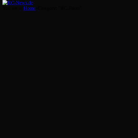
You are at:
Home
»
Category: "RC-Bikes"