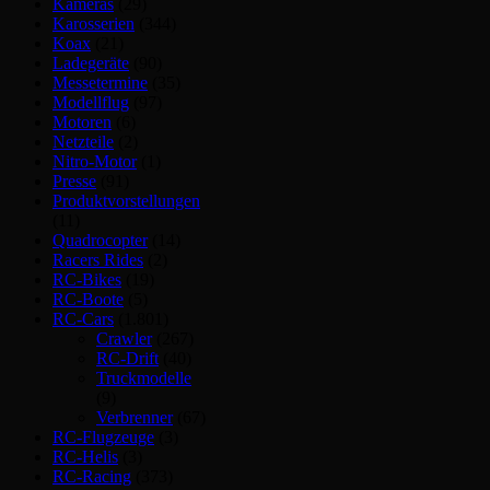
Kameras
(29)
Karosserien
(344)
Koax
(21)
Ladegeräte
(90)
Messetermine
(35)
Modellflug
(97)
Motoren
(6)
Netzteile
(2)
Nitro-Motor
(1)
Presse
(91)
Produktvorstellungen
(11)
Quadrocopter
(14)
Racers Rides
(2)
RC-Bikes
(19)
RC-Boote
(5)
RC-Cars
(1.801)
Crawler
(267)
RC-Drift
(40)
Truckmodelle
(9)
Verbrenner
(67)
RC-Flugzeuge
(3)
RC-Helis
(3)
RC-Racing
(373)