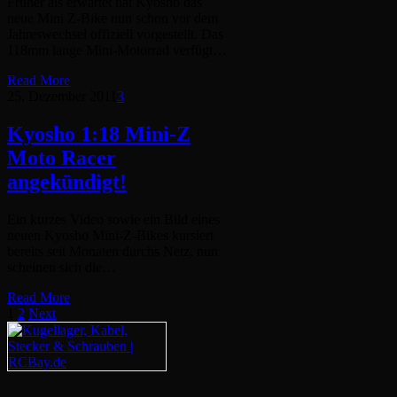
Früher als erwartet hat Kyosho das
neue Mini Z-Bike nun schon vor dem
Jahreswechsel offiziell vorgestellt. Das
118mm lange Mini-Motorrad verfügt…
Read More
25. Dezember 2011
3
Kyosho 1:18 Mini-Z
Moto Racer
angekündigt!
Ein kurzes Video sowie ein Bild eines
neuen Kyosho Mini-Z-Bikes kursiert
bereits seit Monaten durchs Netz, nun
scheinen sich die…
Read More
1
2
Next