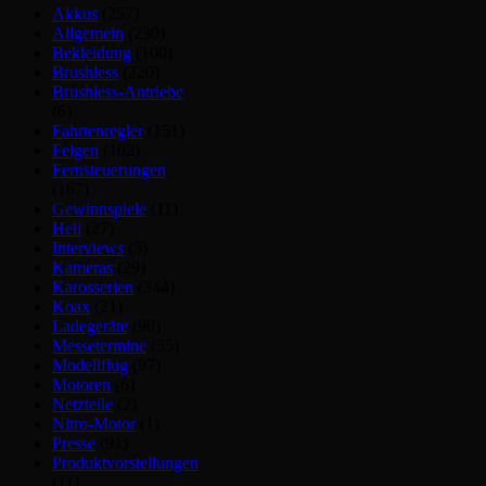
Akkus
(257)
Allgemein
(230)
Bekleidung
(100)
Brushless
(220)
Brushless-Antriebe
(6)
Fahrtenregler
(151)
Felgen
(102)
Fernsteuerungen
(167)
Gewinnspiele
(11)
Heli
(27)
Interviews
(5)
Kameras
(29)
Karosserien
(344)
Koax
(21)
Ladegeräte
(90)
Messetermine
(35)
Modellflug
(97)
Motoren
(6)
Netzteile
(2)
Nitro-Motor
(1)
Presse
(91)
Produktvorstellungen
(11)