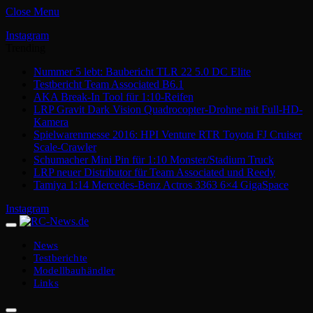
Close Menu
Instagram
Trending
Nummer 5 lebt: Baubericht TLR 22 5.0 DC Elite
Testbericht Team Associated B6.1
AKA Break-In Tool für 1:10-Reifen
LRP Gravit Dark Vision Quadrocopter-Drohne mit Full-HD-
Kamera
Spielwarenmesse 2016: HPI Venture RTR Toyota FJ Cruiser
Scale-Crawler
Schumacher Mini Pin für 1:10 Monster/Stadium Truck
LRP neuer Distributor für Team Associated und Reedy
Tamiya 1:14 Mercedes-Benz Actros 3363 6×4 GigaSpace
Instagram
News
Testberichte
Modellbauhändler
Links