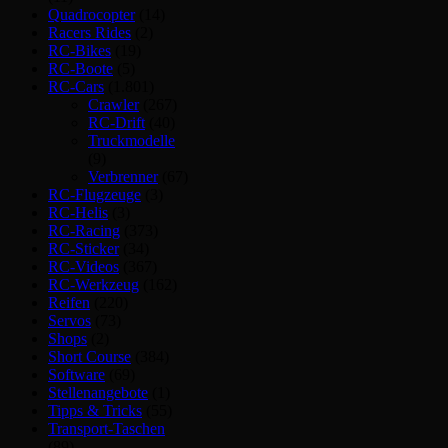
Quadrocopter
(14)
Racers Rides
(2)
RC-Bikes
(19)
RC-Boote
(5)
RC-Cars
(1.801)
Crawler
(267)
RC-Drift
(40)
Truckmodelle
(9)
Verbrenner
(67)
RC-Flugzeuge
(3)
RC-Helis
(3)
RC-Racing
(373)
RC-Sticker
(34)
RC-Videos
(367)
RC-Werkzeug
(162)
Reifen
(220)
Servos
(73)
Shops
(2)
Short Course
(384)
Software
(69)
Stellenangebote
(1)
Tipps & Tricks
(55)
Transport-Taschen
(89)