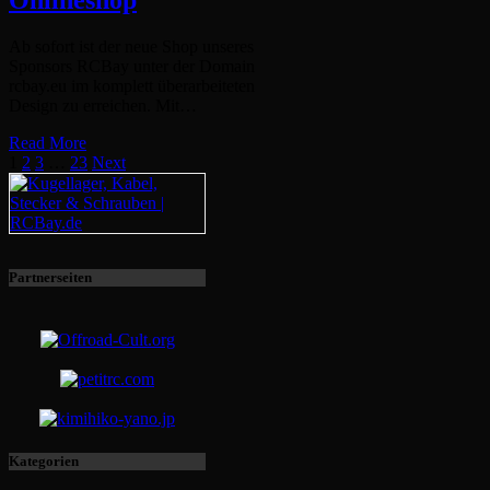
Ab sofort ist der neue Shop unseres
Sponsors RCBay unter der Domain
rcbay.eu im komplett überarbeiteten
Design zu erreichen. Mit…
Read More
1
2
3
…
23
Next
Partnerseiten
Kategorien