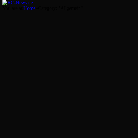
You are at:
Home
»
Category: "Allgemein"