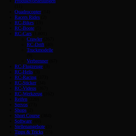
Produktvorstellungen
(11)
Quadrocopter
(14)
Racers Rides
(2)
RC-Bikes
(19)
RC-Boote
(5)
RC-Cars
(1.801)
Crawler
(267)
RC-Drift
(40)
Truckmodelle
(9)
Verbrenner
(67)
RC-Flugzeuge
(3)
RC-Helis
(3)
RC-Racing
(373)
RC-Sticker
(34)
RC-Videos
(367)
RC-Werkzeug
(162)
Reifen
(220)
Servos
(73)
Shops
(2)
Short Course
(384)
Software
(69)
Stellenangebote
(1)
Tipps & Tricks
(55)