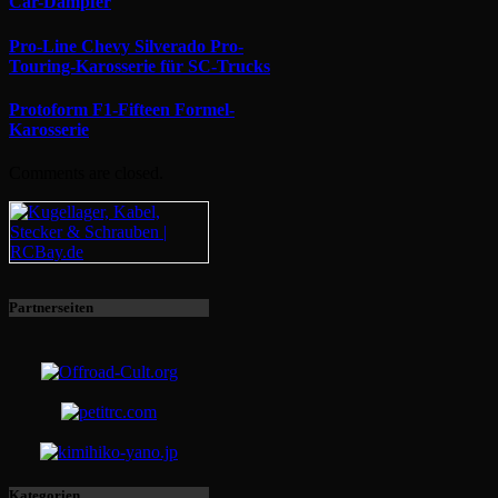
Car-Dämpfer
Pro-Line Chevy Silverado Pro-
Touring-Karosserie für SC-Trucks
Protoform F1-Fifteen Formel-
Karosserie
Comments are closed.
Partnerseiten
Kategorien