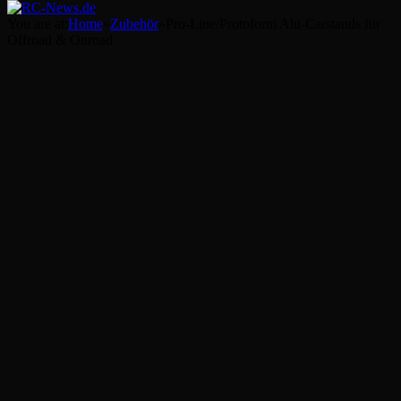
You are at:
Home
»
Zubehör
»
Pro-Line/Protoform Alu-Carstands für
Offroad & Onroad