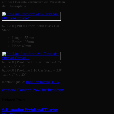
auf der Oberseite verhindern ein Verkratzen
der Chassisplatte.
6256-00 | PROTOform Satin Black Car
Stand
Länge: 155mm
Breite: 105mm
Höhe: 40mm
6257-00 | Pro-Line 1:8 Car Stand – 4.75”
Tall x 6.5” x 7”
6258-00 | Pro-Line 1:10 Car Stand – 3.0”
Tall x 5” x 5.25”
Kontakt/Quelle:
Pro-Line Racing, USA
car stand
Carstand
Pro-Line
Protoform
Related
Posts
Schumacher Peripheral Touring