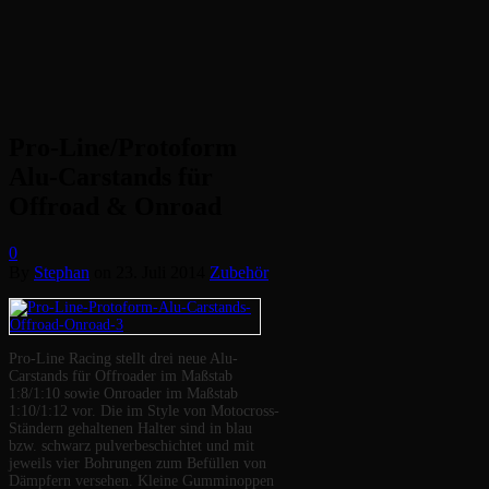
Pro-Line/Protoform
Alu-Carstands für
Offroad & Onroad
0
By
Stephan
on
23. Juli 2014
Zubehör
Pro-Line Racing stellt drei neue Alu-
Carstands für Offroader im Maßstab
1:8/1:10 sowie Onroader im Maßstab
1:10/1:12 vor. Die im Style von Motocross-
Ständern gehaltenen Halter sind in blau
bzw. schwarz pulverbeschichtet und mit
jeweils vier Bohrungen zum Befüllen von
Dämpfern versehen. Kleine Gumminoppen