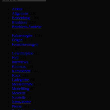
Akkus
(257)
Allgemein
(230)
Bekleidung
(100)
Brushless
(220)
Brushless-Antriebe
(6)
Fahrtenregler
(151)
Felgen
(102)
Fernsteuerungen
(167)
Gewinnspiele
(11)
Heli
(27)
Interviews
(5)
Kameras
(29)
Karosserien
(344)
Koax
(21)
Ladegeräte
(90)
Messetermine
(35)
Modellflug
(97)
Motoren
(6)
Netzteile
(2)
Nitro-Motor
(1)
Presse
(91)