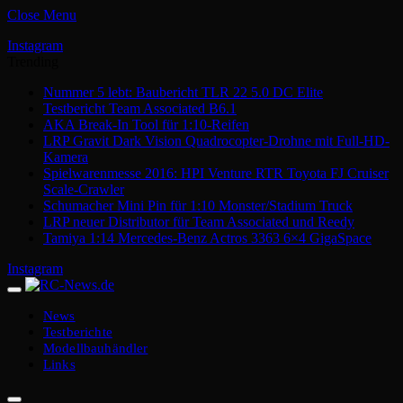
Close Menu
Instagram
Trending
Nummer 5 lebt: Baubericht TLR 22 5.0 DC Elite
Testbericht Team Associated B6.1
AKA Break-In Tool für 1:10-Reifen
LRP Gravit Dark Vision Quadrocopter-Drohne mit Full-HD-
Kamera
Spielwarenmesse 2016: HPI Venture RTR Toyota FJ Cruiser
Scale-Crawler
Schumacher Mini Pin für 1:10 Monster/Stadium Truck
LRP neuer Distributor für Team Associated und Reedy
Tamiya 1:14 Mercedes-Benz Actros 3363 6×4 GigaSpace
Instagram
News
Testberichte
Modellbauhändler
Links