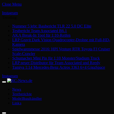
Close Menu
Instagram
Trending
Nummer 5 lebt: Baubericht TLR 22 5.0 DC Elite
Testbericht Team Associated B6.1
AKA Break-In Tool für 1:10-Reifen
LRP Gravit Dark Vision Quadrocopter-Drohne mit Full-HD-
Kamera
Spielwarenmesse 2016: HPI Venture RTR Toyota FJ Cruiser
Scale-Crawler
Schumacher Mini Pin für 1:10 Monster/Stadium Truck
LRP neuer Distributor für Team Associated und Reedy
Tamiya 1:14 Mercedes-Benz Actros 3363 6×4 GigaSpace
Instagram
News
Testberichte
Modellbauhändler
Links