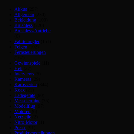
Akkus
(257)
Allgemein
(230)
Bekleidung
(100)
Brushless
(220)
Brushless-Antriebe
(6)
Fahrtenregler
(151)
Felgen
(102)
Fernsteuerungen
(167)
Gewinnspiele
(11)
Heli
(27)
Interviews
(5)
Kameras
(29)
Karosserien
(344)
Koax
(21)
Ladegeräte
(90)
Messetermine
(35)
Modellflug
(97)
Motoren
(6)
Netzteile
(2)
Nitro-Motor
(1)
Presse
(91)
Produktvorstellungen