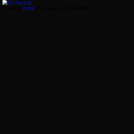
You are at:
Home
»
Posts Tagged "DESC410R"