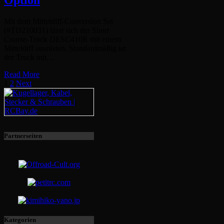
Mit dem Mitteldiff-Conversion Set
(#TD210031) lässt sich der Short
Course-Truck DESC410R mit einem
Mitteldiff ausrüsten. Standardmäßig ist
der Truck mit…
Read More
1
2
Next
Partnerseiten
Kategorien