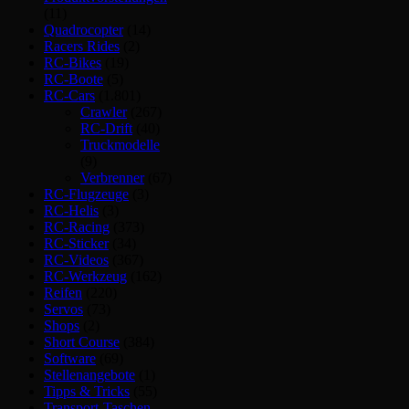
(11)
Quadrocopter
(14)
Racers Rides
(2)
RC-Bikes
(19)
RC-Boote
(5)
RC-Cars
(1.801)
Crawler
(267)
RC-Drift
(40)
Truckmodelle
(9)
Verbrenner
(67)
RC-Flugzeuge
(3)
RC-Helis
(3)
RC-Racing
(373)
RC-Sticker
(34)
RC-Videos
(367)
RC-Werkzeug
(162)
Reifen
(220)
Servos
(73)
Shops
(2)
Short Course
(384)
Software
(69)
Stellenangebote
(1)
Tipps & Tricks
(55)
Transport-Taschen