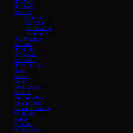
RC-Bikes
(19)
RC-Boote
(5)
RC-Cars
(1.801)
Crawler
(267)
RC-Drift
(40)
Truckmodelle
(9)
Verbrenner
(67)
RC-Flugzeuge
(3)
RC-Helis
(3)
RC-Racing
(373)
RC-Sticker
(34)
RC-Videos
(367)
RC-Werkzeug
(162)
Reifen
(220)
Servos
(73)
Shops
(2)
Short Course
(384)
Software
(69)
Stellenangebote
(1)
Tipps & Tricks
(55)
Transport-Taschen
(89)
Tuningteile
(1.090)
Videos
(5)
Webseiten
(55)
Wettbewerbe
(2)