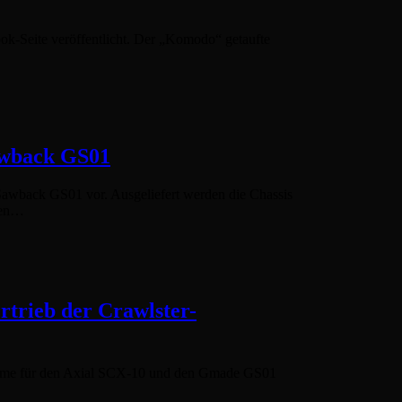
ok-Seite veröffentlicht. Der „Komodo“ getaufte
awback GS01
 Sawback GS01 vor. Ausgeliefert werden die Chassis
ngen…
trieb der Crawlster-
steme für den Axial SCX-10 und den Gmade GS01