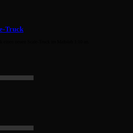
e-Truck
k einen neuen Scale-Truck im Maßstab 1:10 an.