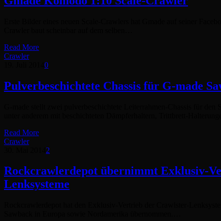
Gmade Komodo 1:10 Scale-Crawler
Erste Bilder eines neuen Scale-Crawlers hat Gmade auf seiner Facebo
Crawler baut scheinbar auf dem selben…
Read More
Crawler
19. Juli 2014
0
Pulverbeschichtete Chassis für G-made S
G-made stellt zwei pulverbeschichtete Leiterrahmen-Chassis für den
unter anderem mit beschichteten Dämpferhaltern, Trittbrett-Halteru
Read More
Crawler
30. Mai 2014
2
Rockcrawlerdepot übernimmt Exklusiv-Ver
Lenksysteme
Rockcrawlerdepot hat den Exklusiv-Vertrieb der Crawlster-Lenksy
Sawback in Europa sowie Nordamerika übernommen.…