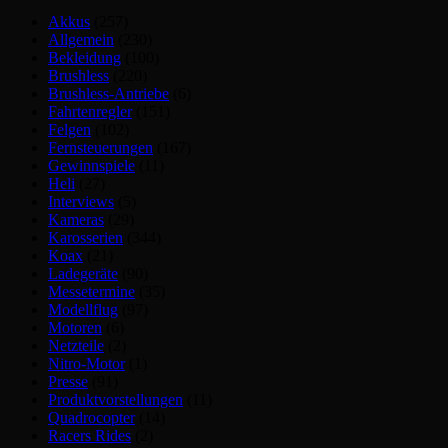
Akkus
(257)
Allgemein
(230)
Bekleidung
(100)
Brushless
(220)
Brushless-Antriebe
(6)
Fahrtenregler
(151)
Felgen
(102)
Fernsteuerungen
(167)
Gewinnspiele
(11)
Heli
(27)
Interviews
(5)
Kameras
(29)
Karosserien
(344)
Koax
(21)
Ladegeräte
(90)
Messetermine
(35)
Modellflug
(97)
Motoren
(6)
Netzteile
(2)
Nitro-Motor
(1)
Presse
(91)
Produktvorstellungen
(11)
Quadrocopter
(14)
Racers Rides
(2)