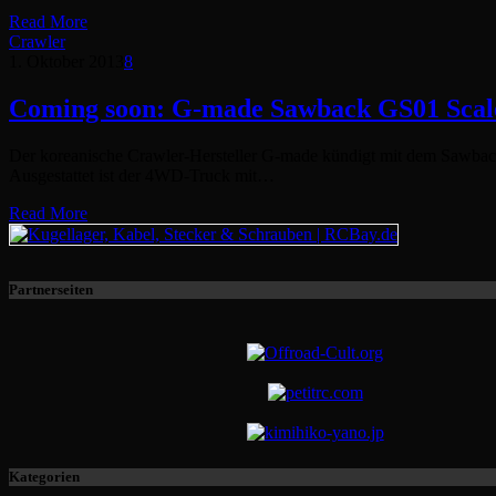
Read More
Crawler
1. Oktober 2013
8
Coming soon: G-made Sawback GS01 Scal
Der koreanische Crawler-Hersteller G-made kündigt mit dem Sawbac
Ausgestattet ist der 4WD-Truck mit…
Read More
Partnerseiten
Kategorien