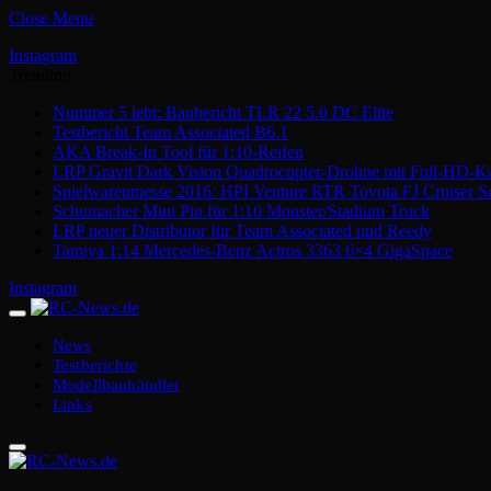
Close Menu
Instagram
Trending
Nummer 5 lebt: Baubericht TLR 22 5.0 DC Elite
Testbericht Team Associated B6.1
AKA Break-In Tool für 1:10-Reifen
LRP Gravit Dark Vision Quadrocopter-Drohne mit Full-HD-K
Spielwarenmesse 2016: HPI Venture RTR Toyota FJ Cruiser S
Schumacher Mini Pin für 1:10 Monster/Stadium Truck
LRP neuer Distributor für Team Associated und Reedy
Tamiya 1:14 Mercedes-Benz Actros 3363 6×4 GigaSpace
Instagram
News
Testberichte
Modellbauhändler
Links