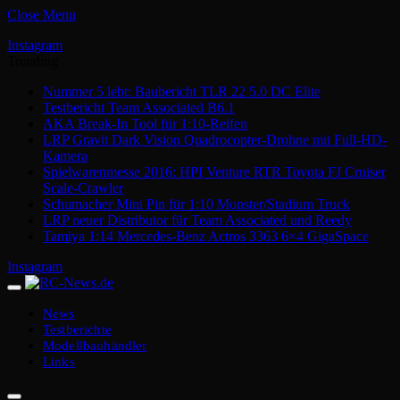
Close Menu
Instagram
Trending
Nummer 5 lebt: Baubericht TLR 22 5.0 DC Elite
Testbericht Team Associated B6.1
AKA Break-In Tool für 1:10-Reifen
LRP Gravit Dark Vision Quadrocopter-Drohne mit Full-HD-
Kamera
Spielwarenmesse 2016: HPI Venture RTR Toyota FJ Cruiser
Scale-Crawler
Schumacher Mini Pin für 1:10 Monster/Stadium Truck
LRP neuer Distributor für Team Associated und Reedy
Tamiya 1:14 Mercedes-Benz Actros 3363 6×4 GigaSpace
Instagram
News
Testberichte
Modellbauhändler
Links