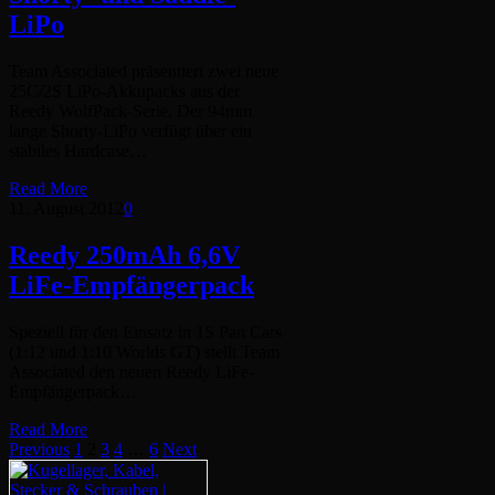
LiPo
Team Associated präsentiert zwei neue
25C/2S LiPo-Akkupacks aus der
Reedy WolfPack-Serie. Der 94mm
lange Shorty-LiPo verfügt über ein
stabiles Hardcase…
Read More
11. August 2012
0
Reedy 250mAh 6,6V
LiFe-Empfängerpack
Speziell für den Einsatz in 1S Pan Cars
(1:12 und 1:10 Worlds GT) stellt Team
Associated den neuen Reedy LiFe-
Empfängerpack…
Read More
Previous
1
2
3
4
…
6
Next