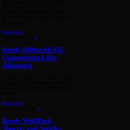
Team Associated stellt den neuen
Reedy 350mAh 7,4V LiPo-
Empfängerpack vor. Der 13 Gramm
leichte Akkupack eignet sich speziell
für 1S-Pan…
Read More
27. Oktober 2012
0
Reedy 6800mAh 65C
Competition LiPo-
Akkupack
Von Reedy gibt’s einen neuen 1S (3,7
Volt) LiPo-Akkupack für 1:12er. Der
94 x 47 x 8,5mm große Hardcase-Akku
verfügt…
Read More
5. September 2012
0
Reedy WolfPack
Shorty- und Saddle-