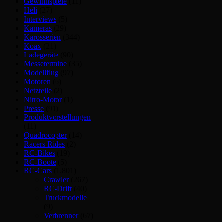
Gewinnspiele
(11)
Heli
(27)
Interviews
(5)
Kameras
(29)
Karosserien
(344)
Koax
(21)
Ladegeräte
(90)
Messetermine
(35)
Modellflug
(97)
Motoren
(6)
Netzteile
(2)
Nitro-Motor
(1)
Presse
(91)
Produktvorstellungen
(11)
Quadrocopter
(14)
Racers Rides
(2)
RC-Bikes
(19)
RC-Boote
(5)
RC-Cars
(1.801)
Crawler
(267)
RC-Drift
(40)
Truckmodelle
(9)
Verbrenner
(67)