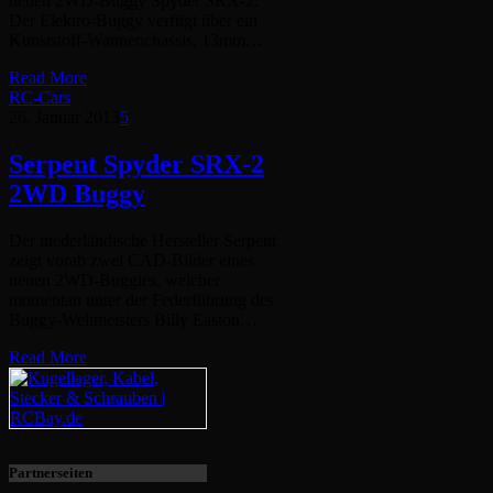
neuen 2WD-Buggy Spyder SRX-2.
Der Elektro-Buggy verfügt über ein
Kunststoff-Wannenchassis, 13mm…
Read More
RC-Cars
26. Januar 2013
5
Serpent Spyder SRX-2
2WD Buggy
Der niederländische Hersteller Serpent
zeigt vorab zwei CAD-Bilder eines
neuen 2WD-Buggies, welcher
momentan unter der Federführung des
Buggy-Weltmeisters Billy Easton…
Read More
Partnerseiten