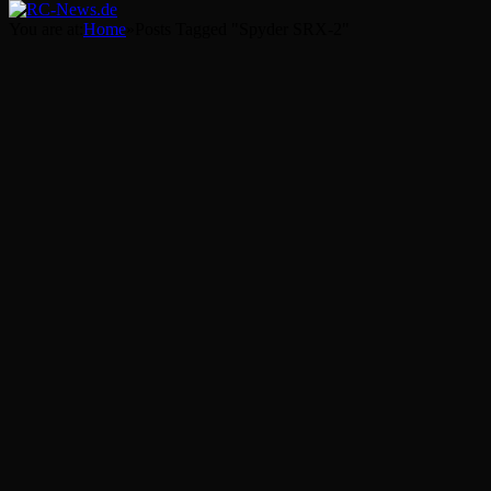
You are at:
Home
»
Posts Tagged "Spyder SRX-2"