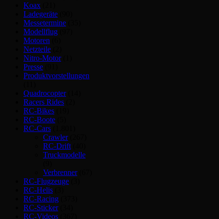
Koax
(21)
Ladegeräte
(90)
Messetermine
(35)
Modellflug
(97)
Motoren
(6)
Netzteile
(2)
Nitro-Motor
(1)
Presse
(91)
Produktvorstellungen
(11)
Quadrocopter
(14)
Racers Rides
(2)
RC-Bikes
(19)
RC-Boote
(5)
RC-Cars
(1.801)
Crawler
(267)
RC-Drift
(40)
Truckmodelle
(9)
Verbrenner
(67)
RC-Flugzeuge
(3)
RC-Helis
(3)
RC-Racing
(373)
RC-Sticker
(34)
RC-Videos
(367)