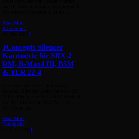
2WD Offroader von Serpent wurden
neue C-Hubs und Radträger vorgestellt.
Die schwarz eloxierten C-Hubs…
Read More
Karosserien
16. Mai 2014
0
JConcepts Silencer
Karosserie für SRX-2
RM, B-Max4 III, B5M
& TLR 22-4
JConcepts stellt die Cab Forward-
Karosse „Silencer“ gleich für vier 1:10
Offroad-Buggies (SRX-2 RM, B-Max4
III, RC10B5M und TLR 22-4) vor.
Die JConcepts…
Read More
Tuningteile
17. April 2014
0