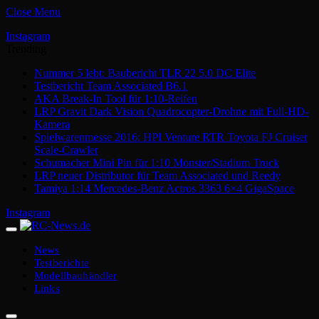
Close Menu
Instagram
Trending
Nummer 5 lebt: Baubericht TLR 22 5.0 DC Elite
Testbericht Team Associated B6.1
AKA Break-In Tool für 1:10-Reifen
LRP Gravit Dark Vision Quadrocopter-Drohne mit Full-HD-
Kamera
Spielwarenmesse 2016: HPI Venture RTR Toyota FJ Cruiser
Scale-Crawler
Schumacher Mini Pin für 1:10 Monster/Stadium Truck
LRP neuer Distributor für Team Associated und Reedy
Tamiya 1:14 Mercedes-Benz Actros 3363 6×4 GigaSpace
Instagram
News
Testberichte
Modellbauhändler
Links