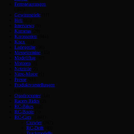
Fernsteuerungen
(167)
Gewinnspiele
(11)
Heli
(27)
Interviews
(5)
Kameras
(29)
Karosserien
(344)
Koax
(21)
Ladegeräte
(90)
Messetermine
(35)
Modellflug
(97)
Motoren
(6)
Netzteile
(2)
Nitro-Motor
(1)
Presse
(91)
Produktvorstellungen
(11)
Quadrocopter
(14)
Racers Rides
(2)
RC-Bikes
(19)
RC-Boote
(5)
RC-Cars
(1.801)
Crawler
(267)
RC-Drift
(40)
Truckmodelle