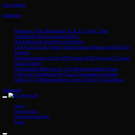
Close Menu
Instagram
Trending
Nummer 5 lebt: Baubericht TLR 22 5.0 DC Elite
Testbericht Team Associated B6.1
AKA Break-In Tool für 1:10-Reifen
LRP Gravit Dark Vision Quadrocopter-Drohne mit Full-HD-
Kamera
Spielwarenmesse 2016: HPI Venture RTR Toyota FJ Cruiser
Scale-Crawler
Schumacher Mini Pin für 1:10 Monster/Stadium Truck
LRP neuer Distributor für Team Associated und Reedy
Tamiya 1:14 Mercedes-Benz Actros 3363 6×4 GigaSpace
Instagram
News
Testberichte
Modellbauhändler
Links