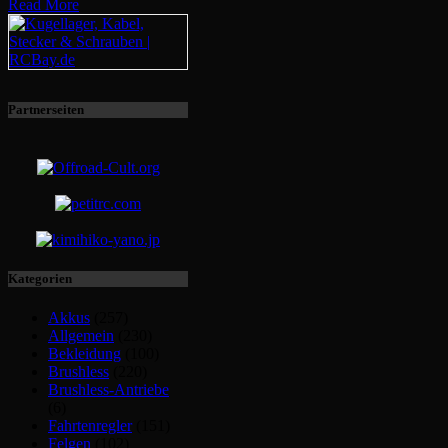
Read More
Partnerseiten
Kategorien
Akkus
(257)
Allgemein
(230)
Bekleidung
(100)
Brushless
(220)
Brushless-Antriebe
(6)
Fahrtenregler
(151)
Felgen
(102)