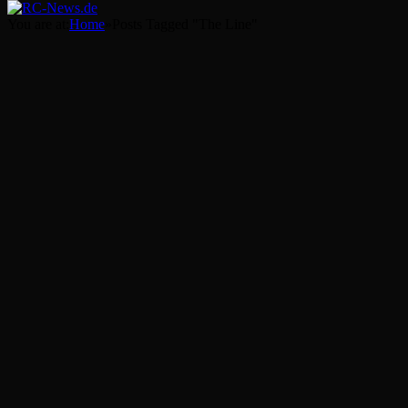
You are at:
Home
»
Posts Tagged "The Line"