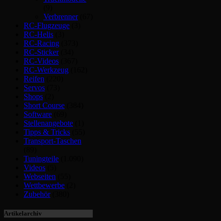
(9)
Verbrenner
(67)
RC-Flugzeuge
(3)
RC-Helis
(3)
RC-Racing
(373)
RC-Sticker
(34)
RC-Videos
(367)
RC-Werkzeug
(162)
Reifen
(220)
Servos
(73)
Shops
(2)
Short Course
(384)
Software
(69)
Stellenangebote
(1)
Tipps & Tricks
(55)
Transport-Taschen
(89)
Tuningteile
(1.090)
Videos
(5)
Webseiten
(55)
Wettbewerbe
(2)
Zubehör
(380)
Artikelarchiv