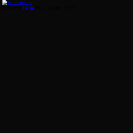
You are at:
Home
»
Posts Tagged "XB4"