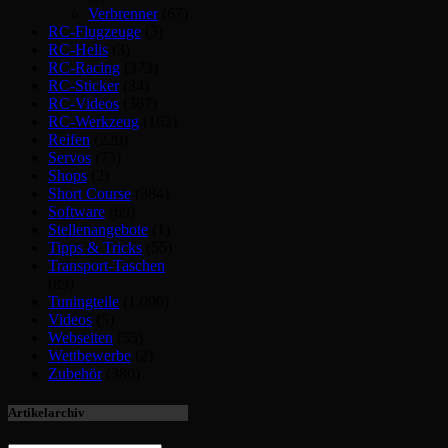
Verbrenner
(67)
RC-Flugzeuge
(3)
RC-Helis
(3)
RC-Racing
(373)
RC-Sticker
(34)
RC-Videos
(367)
RC-Werkzeug
(162)
Reifen
(220)
Servos
(73)
Shops
(2)
Short Course
(384)
Software
(69)
Stellenangebote
(1)
Tipps & Tricks
(55)
Transport-Taschen
(89)
Tuningteile
(1.090)
Videos
(5)
Webseiten
(55)
Wettbewerbe
(2)
Zubehör
(380)
Artikelarchiv