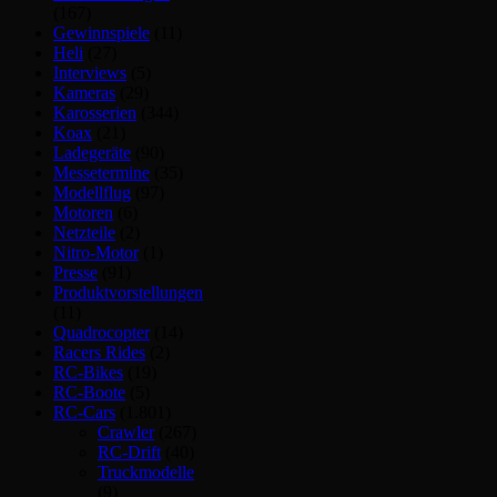
(167)
Gewinnspiele
(11)
Heli
(27)
Interviews
(5)
Kameras
(29)
Karosserien
(344)
Koax
(21)
Ladegeräte
(90)
Messetermine
(35)
Modellflug
(97)
Motoren
(6)
Netzteile
(2)
Nitro-Motor
(1)
Presse
(91)
Produktvorstellungen
(11)
Quadrocopter
(14)
Racers Rides
(2)
RC-Bikes
(19)
RC-Boote
(5)
RC-Cars
(1.801)
Crawler
(267)
RC-Drift
(40)
Truckmodelle
(9)