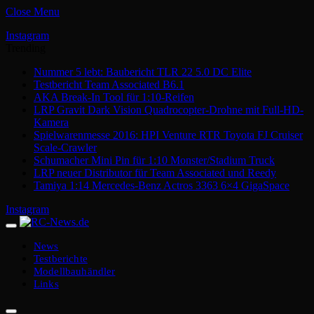
Close Menu
Instagram
Trending
Nummer 5 lebt: Baubericht TLR 22 5.0 DC Elite
Testbericht Team Associated B6.1
AKA Break-In Tool für 1:10-Reifen
LRP Gravit Dark Vision Quadrocopter-Drohne mit Full-HD-
Kamera
Spielwarenmesse 2016: HPI Venture RTR Toyota FJ Cruiser
Scale-Crawler
Schumacher Mini Pin für 1:10 Monster/Stadium Truck
LRP neuer Distributor für Team Associated und Reedy
Tamiya 1:14 Mercedes-Benz Actros 3363 6×4 GigaSpace
Instagram
News
Testberichte
Modellbauhändler
Links