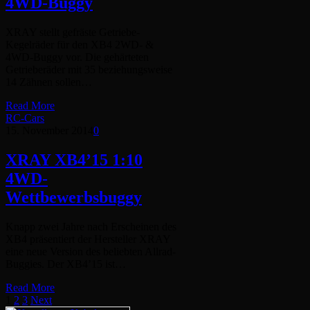
4WD-Buggy
XRAY stellt gefräste Getriebe-
Kegelräder für den XB4 2WD- &
4WD-Buggy vor. Die gehärteten
Getrieberäder mit 35 beziehungsweise
14 Zähnen sollen…
Read More
RC-Cars
15. November 2014
0
XRAY XB4’15 1:10
4WD-
Wettbewerbsbuggy
Knapp zwei Jahre nach Erscheinen des
XB4 präsentiert der Hersteller XRAY
eine neue Version des beliebten Allrad-
Buggies. Der XB4’15 ist…
Read More
1
2
3
Next