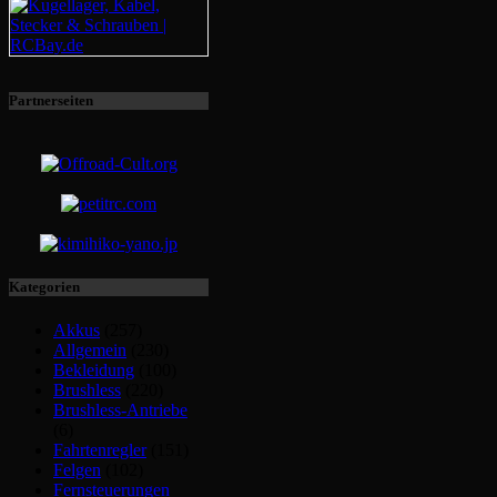
Partnerseiten
Kategorien
Akkus
(257)
Allgemein
(230)
Bekleidung
(100)
Brushless
(220)
Brushless-Antriebe
(6)
Fahrtenregler
(151)
Felgen
(102)
Fernsteuerungen