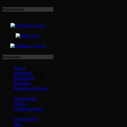
Partnerseiten
Kategorien
Akkus
(257)
Allgemein
(230)
Bekleidung
(100)
Brushless
(220)
Brushless-Antriebe
(6)
Fahrtenregler
(151)
Felgen
(102)
Fernsteuerungen
(167)
Gewinnspiele
(11)
Heli
(27)