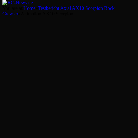
You are at:
Home
»
Testbericht Axial AX10 Scorpion Rock
Crawler
»
Animation AX10 Scorpion