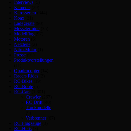
Interviews
(5)
Kameras
(29)
Karosserien
(344)
Koax
(21)
Ladegeräte
(90)
Messetermine
(35)
Modellflug
(97)
Motoren
(6)
Netzteile
(2)
Nitro-Motor
(1)
Presse
(91)
Produktvorstellungen
(11)
Quadrocopter
(14)
Racers Rides
(2)
RC-Bikes
(19)
RC-Boote
(5)
RC-Cars
(1.801)
Crawler
(267)
RC-Drift
(40)
Truckmodelle
(9)
Verbrenner
(67)
RC-Flugzeuge
(3)
RC-Helis
(3)