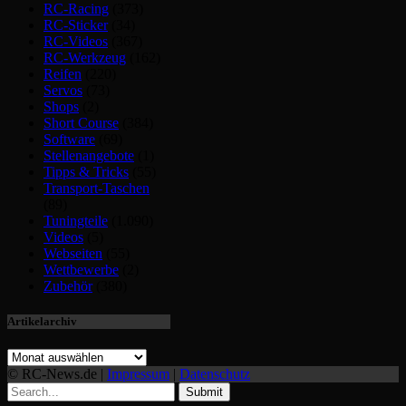
RC-Racing
(373)
RC-Sticker
(34)
RC-Videos
(367)
RC-Werkzeug
(162)
Reifen
(220)
Servos
(73)
Shops
(2)
Short Course
(384)
Software
(69)
Stellenangebote
(1)
Tipps & Tricks
(55)
Transport-Taschen
(89)
Tuningteile
(1.090)
Videos
(5)
Webseiten
(55)
Wettbewerbe
(2)
Zubehör
(380)
Artikelarchiv
© RC-News.de |
Impressum
|
Datenschutz
Submit