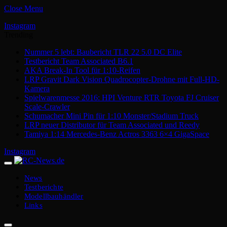
Close Menu
Instagram
Trending
Nummer 5 lebt: Baubericht TLR 22 5.0 DC Elite
Testbericht Team Associated B6.1
AKA Break-In Tool für 1:10-Reifen
LRP Gravit Dark Vision Quadrocopter-Drohne mit Full-HD-
Kamera
Spielwarenmesse 2016: HPI Venture RTR Toyota FJ Cruiser
Scale-Crawler
Schumacher Mini Pin für 1:10 Monster/Stadium Truck
LRP neuer Distributor für Team Associated und Reedy
Tamiya 1:14 Mercedes-Benz Actros 3363 6×4 GigaSpace
Instagram
News
Testberichte
Modellbauhändler
Links