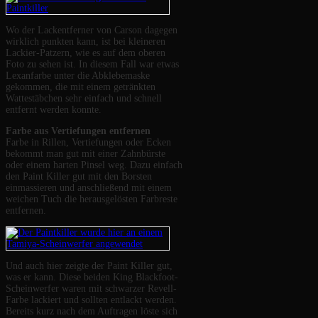
Wo der Lackentferner von Carson dagegen
wirklich punkten kann, ist bei kleineren
Lackier-Patzern, wie es auf dem oberen
Foto zu sehen ist. In diesem Fall war etwas
Lexanfarbe unter die Abklebemaske
gekommen, die mit einem getränkten
Wattestäbchen sehr einfach und schnell
entfernt werden konnte.
Farbe aus Vertiefungen entfernen
Farbe in Rillen, Vertiefungen oder Ecken
bekommt man gut mit einer Zahnbürste
oder einem harten Pinsel weg. Dazu einfach
den Paint Killer gut mit den Borsten
einmassieren und anschließend mit einem
weichen Tuch die herausgelösten Farbreste
entfernen.
Und auch hier zeigte der Paint Killer gut,
was er kann. Diese beiden King Blackfoot-
Scheinwerfer waren mit schwarzer Revell-
Farbe lackiert und sollten entlackt werden.
Bereits kurz nach dem Auftragen löste sich