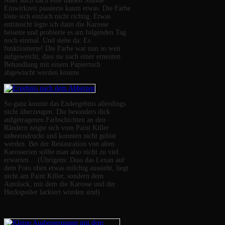
Aber auch nach eine halben Stunde
Einwirkzeit passierte kaum etwas. Die Farbe
löste sich einfach nicht richtig. Etwas
enttäuscht legte ich dann die Karosse
beiseite und probierte es am folgenden Tag
noch einmal. Und siehe da: Es
funktionierte! Die Farbe war nun so weit
aufgeweicht, dass sie nach einer erneuten
Behandlung mit einem Papiertuch
abgewischt werden konnte.
So ganz konnte das Endergebnis allerdings
nicht überzeugen. Die besonders dick
aufgetragenen Farbschichten an den
Rändern zeigte sich vom Paint Killer
unbeeindruckt und konnten nicht gelöst
werden. Bei der Restauration von alten
Karosserien sollte man also nicht zu viel
erwarten… (Übrigens: Dass das Lexan auf
dem Foto oben etwas milchig aussieht, liegt
nicht am Paint Killer, sondern dem
Autolack, mit dem die Karosse und der
Heckspoiler lackiert worden sind)