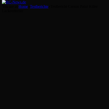
You are at:
Home
»
Testberichte
»
Testbericht Carson Paint Killer
Lackentferner