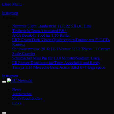
Close Menu
Instagram
Trending
Nummer 5 lebt: Baubericht TLR 22 5.0 DC Elite
Testbericht Team Associated B6.1
AKA Break-In Tool für 1:10-Reifen
LRP Gravit Dark Vision Quadrocopter-Drohne mit Full-HD-
Kamera
Spielwarenmesse 2016: HPI Venture RTR Toyota FJ Cruiser
Scale-Crawler
Schumacher Mini Pin für 1:10 Monster/Stadium Truck
LRP neuer Distributor für Team Associated und Reedy
Tamiya 1:14 Mercedes-Benz Actros 3363 6×4 GigaSpace
Instagram
News
Testberichte
Modellbauhändler
Links