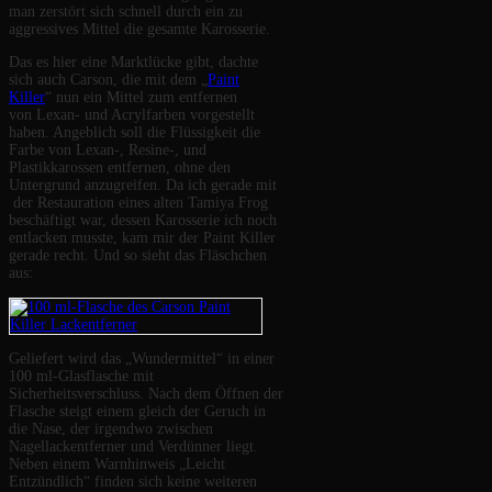
man zerstört sich schnell durch ein zu
aggressives Mittel die gesamte Karosserie.
Das es hier eine Marktlücke gibt, dachte
sich auch Carson, die mit dem „
Paint
Killer
“ nun ein Mittel zum entfernen
von Lexan- und Acrylfarben vorgestellt
haben. Angeblich soll die Flüssigkeit die
Farbe von Lexan-, Resine-, und
Plastikkarossen entfernen, ohne den
Untergrund anzugreifen. Da ich gerade mit
der Restauration eines alten Tamiya Frog
beschäftigt war, dessen Karosserie ich noch
entlacken musste, kam mir der Paint Killer
gerade recht. Und so sieht das Fläschchen
aus:
Geliefert wird das „Wundermittel“ in einer
100 ml-Glasflasche mit
Sicherheitsverschluss. Nach dem Öffnen der
Flasche steigt einem gleich der Geruch in
die Nase, der irgendwo zwischen
Nagellackentferner und Verdünner liegt.
Neben einem Warnhinweis „Leicht
Entzündlich“ finden sich keine weiteren