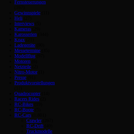
Fernsteuerungen
(167)
Gewinnspiele
(11)
Heli
(27)
Interviews
(5)
Kameras
(29)
Karosserien
(344)
Koax
(21)
Ladegeräte
(90)
Messetermine
(35)
Modellflug
(97)
Motoren
(6)
Netzteile
(2)
Nitro-Motor
(1)
Presse
(91)
Produktvorstellungen
(11)
Quadrocopter
(14)
Racers Rides
(2)
RC-Bikes
(19)
RC-Boote
(5)
RC-Cars
(1.801)
Crawler
(267)
RC-Drift
(40)
Truckmodelle