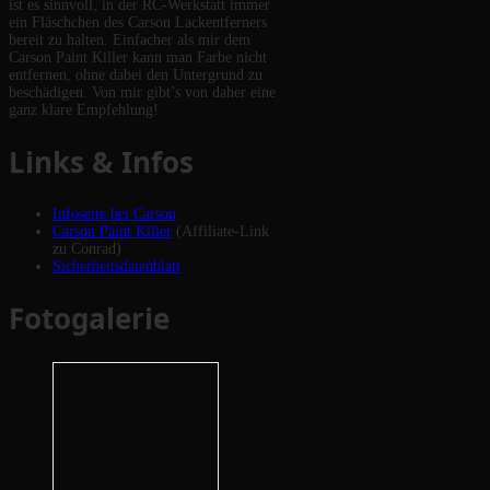
ist es sinnvoll, in der RC-Werkstatt immer
ein Fläschchen des Carson Lackentferners
bereit zu halten. Einfacher als mir dem
Carson Paint Killer kann man Farbe nicht
entfernen, ohne dabei den Untergrund zu
beschädigen. Von mir gibt’s von daher eine
ganz klare Empfehlung!
Links & Infos
Infoseite bei Carson
Carson Paint Killer
(Affiliate-Link
zu Conrad)
Sicherheitsdatenblatt
Fotogalerie