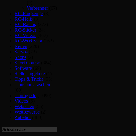
(9)
Verbrenner
(67)
RC-Flugzeuge
(3)
RC-Helis
(3)
RC-Racing
(373)
RC-Sticker
(34)
RC-Videos
(367)
RC-Werkzeug
(162)
Reifen
(220)
Servos
(73)
Shops
(2)
Short Course
(384)
Software
(69)
Stellenangebote
(1)
Tipps & Tricks
(55)
Transport-Taschen
(89)
Tuningteile
(1.090)
Videos
(5)
Webseiten
(55)
Wettbewerbe
(2)
Zubehör
(380)
Artikelarchiv