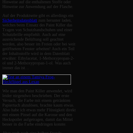
Hinweise auf die enthaltenen Stoffe oder
Hinweise zur Anwendung auf der Flasche.
Auf der Produktseite gibt es allerdings ein
Sicherheitsdatenblatt
zum herunter laden,
welches beim Einsatz des Paint Killer das
Tragen von Schutzhandschuhen und einer
Schutzbrille empfiehlt. Auch auf eine
ausreichende Belüftung soll geachtet
werden, also besser im Freien oder bei weit
geöffnetem Fenster arbeiten! Auch ein Teil
der Inhaltsstoffe wird in dem Datenblatt
erwähnt: Ethylacetat, 1-Methoxypropan-2-
ol und 2-Methoxypropan-1-ol. Was auch
immer das ist…
Wie man den Paint Killer anwendet, wird
leider nirgendwo beschrieben. Der erste
Versuch, die Farbe mit einem getränkten
Papiertuch abzulösen, brachte kaum etwas.
Also habe ich etwas mehr Flüssigkeit direkt
mit einem Pinsel auf die Karosse und den
Heckspoiler aufgetragen, damit das Mittel
besser in die Farbe eindringen konnte.