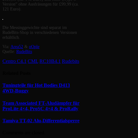
Version“ ohne Ausfräsungen für £99,99 (ca.
121 Euro).
Die Messinggewichte sind separat im
RudeBits-Shop in verschiedenen Versionen
erhältlich.
Via:
Area52
&
oOple
Quelle:
RudeBits
Centro C4.1
CML
RC10B4.1
Rudebits
Related
Posts
Tuningteile für Hot Bodies D413
4WD-Buggy
Team Associated FT-Aludämpfer für
ProLite 4×4, ProSC 4×4 & ProRally
Tamiya TT-02 Alu-Differentialsperre
Comments are closed.