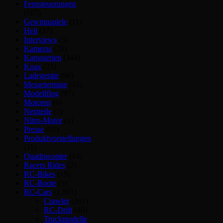
Fernsteuerungen
(167)
Gewinnspiele
(11)
Heli
(27)
Interviews
(5)
Kameras
(29)
Karosserien
(344)
Koax
(21)
Ladegeräte
(90)
Messetermine
(35)
Modellflug
(97)
Motoren
(6)
Netzteile
(2)
Nitro-Motor
(1)
Presse
(91)
Produktvorstellungen
(11)
Quadrocopter
(14)
Racers Rides
(2)
RC-Bikes
(19)
RC-Boote
(5)
RC-Cars
(1.801)
Crawler
(267)
RC-Drift
(40)
Truckmodelle