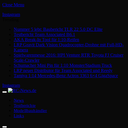
Close Menu
Instagram
Trending
Nummer 5 lebt: Baubericht TLR 22 5.0 DC Elite
Testbericht Team Associated B6.1
AKA Break-In Tool für 1:10-Reifen
LRP Gravit Dark Vision Quadrocopter-Drohne mit Full-HD-
Kamera
Spielwarenmesse 2016: HPI Venture RTR Toyota FJ Cruiser
Scale-Crawler
Schumacher Mini Pin für 1:10 Monster/Stadium Truck
LRP neuer Distributor für Team Associated und Reedy
Tamiya 1:14 Mercedes-Benz Actros 3363 6×4 GigaSpace
Instagram
News
Testberichte
Modellbauhändler
Links