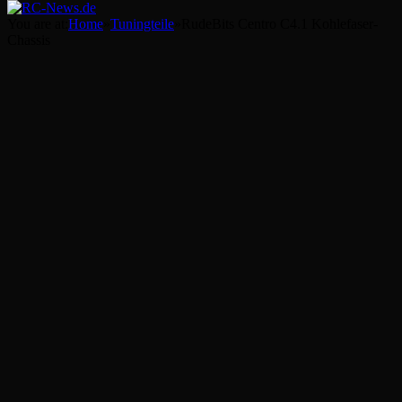
You are at:
Home
»
Tuningteile
»
RudeBits Centro C4.1 Kohlefaser-
Chassis