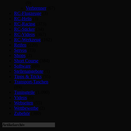
(9)
Verbrenner
(67)
RC-Flugzeuge
(3)
RC-Helis
(3)
RC-Racing
(373)
RC-Sticker
(34)
RC-Videos
(367)
RC-Werkzeug
(162)
Reifen
(220)
Servos
(73)
Shops
(2)
Short Course
(384)
Software
(69)
Stellenangebote
(1)
Tipps & Tricks
(55)
Transport-Taschen
(89)
Tuningteile
(1.090)
Videos
(5)
Webseiten
(55)
Wettbewerbe
(2)
Zubehör
(380)
Artikelarchiv