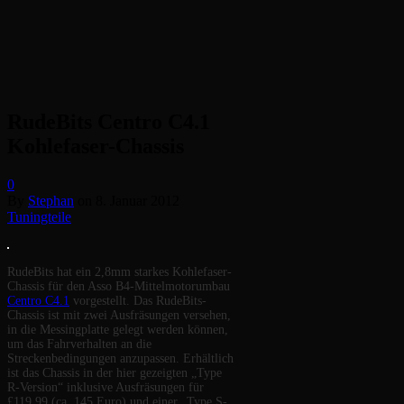
RudeBits Centro C4.1
Kohlefaser-Chassis
0
By
Stephan
on
8. Januar 2012
Tuningteile
RudeBits hat ein 2,8mm starkes Kohlefaser-
Chassis für den Asso B4-Mittelmotorumbau
Centro C4.1
vorgestellt. Das RudeBits-
Chassis ist mit zwei Ausfräsungen versehen,
in die Messingplatte gelegt werden können,
um das Fahrverhalten an die
Streckenbedingungen anzupassen. Erhältlich
ist das Chassis in der hier gezeigten „Type
R-Version“ inklusive Ausfräsungen für
£119,99 (ca. 145 Euro) und einer „Type S-