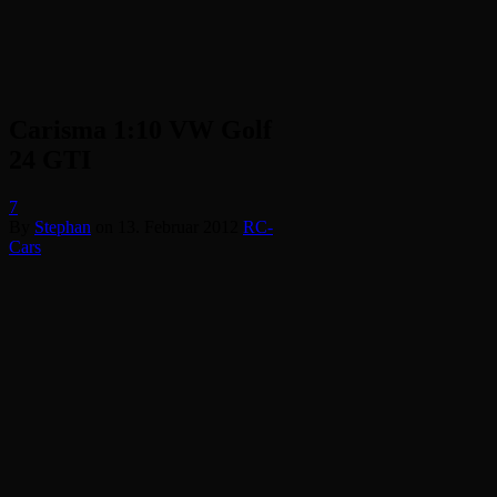
Carisma 1:10 VW Golf
24 GTI
7
By
Stephan
on
13. Februar 2012
RC-
Cars