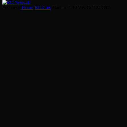
You are at:
Home
»
RC-Cars
»
Carisma 1:10 VW Golf 24 GTI