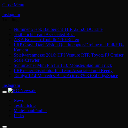
Close Menu
Instagram
Trending
Nummer 5 lebt: Baubericht TLR 22 5.0 DC Elite
Testbericht Team Associated B6.1
AKA Break-In Tool für 1:10-Reifen
LRP Gravit Dark Vision Quadrocopter-Drohne mit Full-HD-
Kamera
Spielwarenmesse 2016: HPI Venture RTR Toyota FJ Cruiser
Scale-Crawler
Schumacher Mini Pin für 1:10 Monster/Stadium Truck
LRP neuer Distributor für Team Associated und Reedy
Tamiya 1:14 Mercedes-Benz Actros 3363 6×4 GigaSpace
Instagram
News
Testberichte
Modellbauhändler
Links