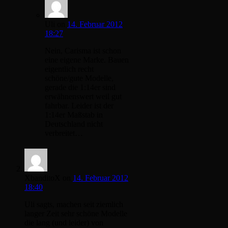
Uli
on
14. Februar 2012
18:27
Nein, Carisma ist schon
eine eigene Marke. Bauen
eigentlich recht
schöne/gute Modelle,
gerade die 1:14er sind
erwähnenswert weil gut
fahrbar. Leider ist der
1:14er Maßstab in
Deutschland nicht
verbreitet…
XbanditoX
on
14. Februar 2012
18:40
Uli sagts, machen seit ziemlich
langer Zeit sehr schöne Modelle
die lang (und leider) von