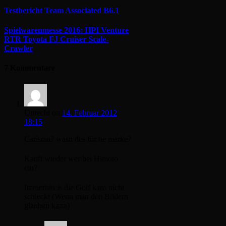
Testbericht Team Associated B6.1
Spielwarenmesse 2016: HPI Venture
RTR Toyota FJ Cruiser Scale-
Crawler
7 Kommentare
Unrecht
on
14. Februar 2012
18:15
Carisma? wasn des für ne marke?
Kauft wieder wer bei Himoto
ein?
Immerhin is die Golf karo nicht
schleckt (Wenn man den Bildern
glauben kann)