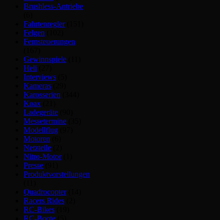
Brushless-Antriebe
(6)
Fahrtenregler
(151)
Felgen
(102)
Fernsteuerungen
(167)
Gewinnspiele
(11)
Heli
(27)
Interviews
(5)
Kameras
(29)
Karosserien
(344)
Koax
(21)
Ladegeräte
(90)
Messetermine
(35)
Modellflug
(97)
Motoren
(6)
Netzteile
(2)
Nitro-Motor
(1)
Presse
(91)
Produktvorstellungen
(11)
Quadrocopter
(14)
Racers Rides
(2)
RC-Bikes
(19)
RC-Boote
(5)