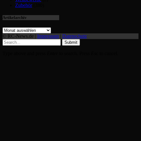
Zubehör
(380)
Artikelarchiv
© RC-News.de |
Impressum
|
Datenschutz
Submit
Type above and press
Enter
to search. Press
Esc
to cancel.