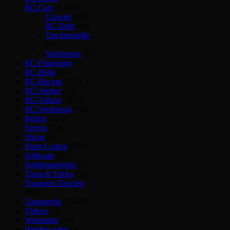
RC-Cars
(1.801)
Crawler
(267)
RC-Drift
(40)
Truckmodelle
(9)
Verbrenner
(67)
RC-Flugzeuge
(3)
RC-Helis
(3)
RC-Racing
(373)
RC-Sticker
(34)
RC-Videos
(367)
RC-Werkzeug
(162)
Reifen
(220)
Servos
(73)
Shops
(2)
Short Course
(384)
Software
(69)
Stellenangebote
(1)
Tipps & Tricks
(55)
Transport-Taschen
(89)
Tuningteile
(1.090)
Videos
(5)
Webseiten
(55)
Wettbewerbe
(2)