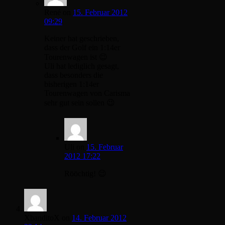
René
on
15. Februar 2012
09:29
Keiner hat geschrieben,
dass der Golf ein 1:14er
Tourenwagen ist 😉
Uli hat lediglich gesagt,
dass besonders die
bisherigen 1:14er
Tourenwagen von Carisma
sehr gut sein sollen 😉
Uli
on
15. Februar
2012 17:22
Rööchtig! 😉
XbanditoX
on
14. Februar 2012