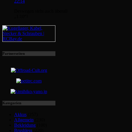
22:14
Deswegen steht auch überall
„1:10“!
Partnerseiten
Kategorien
Akkus
(257)
Allgemein
(230)
Bekleidung
(100)
Brushless
(220)