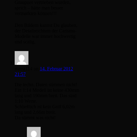
Graupner vertrieben wurden,
sprich – hätte man besser
vermarkten können!!!
Den Bildern kannst Du glauben,
der Detailreichtum der Carisma-
Modelle war immer hochwertig
und scalig.
mima114
on
14. Februar 2012
21:57
Die techn. Daten stimmen nicht!
Ein 1:14 Modell ist keine 430mm
lang und 190mm breit. Das sind
1:10 Werte.
Schließlich ist kein Golf 6,02m
lang und 2,66m breit.
Da stimmt was nicht!