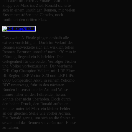
ihm auch im ersten A-Finale – Adrian kam
knapp vor Marc ins Ziel. Ronald sicherte
sich in einem unruhigen Rennen, mit vielen
Zusammenstößen und Chrashs, noch
routiniert den dritten Platz.
Das zweite A-Finale gingen deshalb alle
extrem vorsichtig an. Doch im Verlauf des
Rennen entwickelte sich ein wirklich tolles
Rennen. Berntsen unterlief nach 1:30 min in
Führung liegend ein Fahrfehler. Die
Gelegenheit für die beiden Verfolger Fischer
und Völker vorbeizuziehen. Der vierfache
DHI-Cup Champion Völker, mit LRP Flow
BL Regler, LRP Vector X20 und LRP LiPo
6900 Competition Akku in seinem Yokomo
BD7 unterwegs, fuhr in den nächsten
Runden in sensationeller Art und Weise
immer näher an den Führenden heran,
konnte aber nicht überholen. Doch durch
den hohen Druck, den Ronald aufbauen
konnte, unterlief Marc ein kleiner Fehler –
an der gleichen Stelle wie vorher Adrian.
Für Ronald genug, um sich an die Spitze zu
setzen und das Rennen souverän nach Hause
zu fahren.