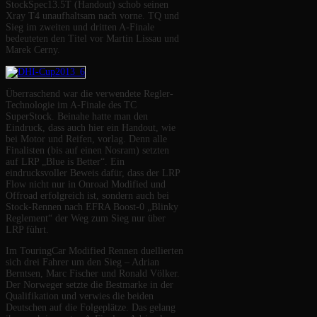
StockSpec13.5T (Handout) schob seinen
Xray T4 unaufhaltsam nach vorne. TQ und
Sieg im zweiten und dritten A-Finale
bedeuteten den Titel vor Martin Lissau und
Marek Cerny.
Überraschend war die verwendete Regler-
Technologie im A-Finale des TC
SuperStock. Beinahe hatte man den
Eindruck, dass auch hier ein Handout, wie
bei Motor und Reifen, vorlag. Denn alle
Finalisten (bis auf einen Nosram) setzten
auf LRP „Blue is Better“. Ein
eindrucksvoller Beweis dafür, dass der LRP
Flow nicht nur in Onroad Modified und
Offroad erfolgreich ist, sondern auch bei
Stock-Rennen nach EFRA Boost-0 „Blinky
Reglement“ der Weg zum Sieg nur über
LRP führt.
Im TouringCar Modified Rennen duellierten
sich drei Fahrer um den Sieg – Adrian
Berntsen, Marc Fischer und Ronald Völker.
Der Norweger setzte die Bestmarke in der
Qualifikation und verwies die beiden
Deutschen auf die Folgeplätze. Das gelang