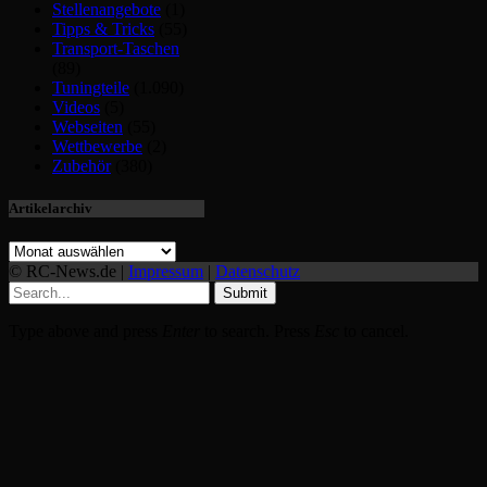
Stellenangebote
(1)
Tipps & Tricks
(55)
Transport-Taschen
(89)
Tuningteile
(1.090)
Videos
(5)
Webseiten
(55)
Wettbewerbe
(2)
Zubehör
(380)
Artikelarchiv
© RC-News.de |
Impressum
|
Datenschutz
Submit
Type above and press
Enter
to search. Press
Esc
to cancel.