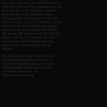
Gewinner. Sowohl in der 2WD Offroad als
auch 4WD Offroad Klasse stand er am Ende
als Sieger fest. LRP-Teamfahrer Martin
Bayer belegte in beiden Rennen einen
hervorragenden Podiumsplatz: Platz 3 in
2WD und Platz 2 in 4WD. Bereits in seinem
zweiten Elektro-Offroad-Rennen gelang
ihm damit der internationale Durchbruch.
Mit seinen LRP gepowerten (LRP Flow BL
Regler, LRP Vector X20 und LRP LiPo
Competition Akku) Durango und Xray
zeigte er eine sensationelle Leistung.
Respekt!
Der DHI-Cup im Film! Sehen Sie eine
Zusammenfassung (teilweise nicht in
englisch) des größten und populärsten
Indoor-Rennens Skandinaviens, inkl.
zahlreicher Interviews, als
Videozusammenfassung.