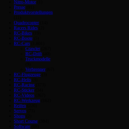
Nitro-Motor
(1)
Presse
(91)
Produktvorstellungen
(11)
Quadrocopter
(14)
Racers Rides
(2)
RC-Bikes
(19)
RC-Boote
(5)
RC-Cars
(1.801)
Crawler
(267)
RC-Drift
(40)
Truckmodelle
(9)
Verbrenner
(67)
RC-Flugzeuge
(3)
RC-Helis
(3)
RC-Racing
(373)
RC-Sticker
(34)
RC-Videos
(367)
RC-Werkzeug
(162)
Reifen
(220)
Servos
(73)
Shops
(2)
Short Course
(384)
Software
(69)