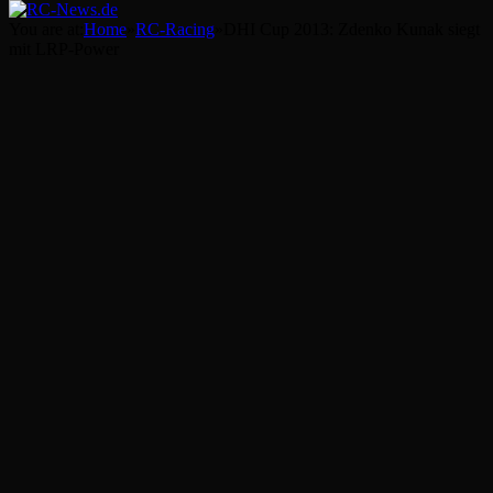
You are at:
Home
»
RC-Racing
»
DHI Cup 2013: Zdenko Kunak siegt
mit LRP-Power