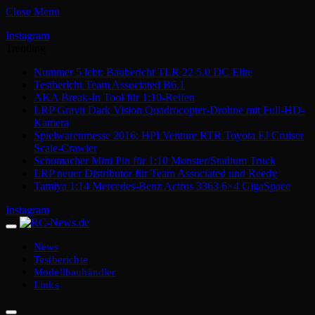
Close Menu
Instagram
Trending
Nummer 5 lebt: Baubericht TLR 22 5.0 DC Elite
Testbericht Team Associated B6.1
AKA Break-In Tool für 1:10-Reifen
LRP Gravit Dark Vision Quadrocopter-Drohne mit Full-HD-
Kamera
Spielwarenmesse 2016: HPI Venture RTR Toyota FJ Cruiser
Scale-Crawler
Schumacher Mini Pin für 1:10 Monster/Stadium Truck
LRP neuer Distributor für Team Associated und Reedy
Tamiya 1:14 Mercedes-Benz Actros 3363 6×4 GigaSpace
Instagram
News
Testberichte
Modellbauhändler
Links