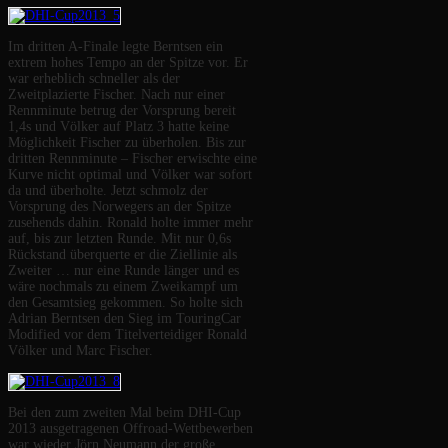
Im dritten A-Finale legte Berntsen ein
extrem hohes Tempo an der Spitze vor. Er
war erheblich schneller als der
Zweitplazierte Fischer. Nach nur einer
Rennminute betrug der Vorsprung bereit
1,4s und Völker auf Platz 3 hatte keine
Möglichkeit Fischer zu überholen. Bis zur
dritten Rennminute – Fischer erwischte eine
Kurve nicht optimal und Völker war sofort
da und überholte. Jetzt schmolz der
Vorsprung des Norwegers an der Spitze
zusehends dahin. Ronald holte immer mehr
auf, bis zur letzten Runde. Mit nur 0,6s
Rückstand überquerte er die Ziellinie als
Zweiter … nur eine Runde länger und es
wäre nochmals zu einem Zweikampf um
den Gesamtsieg gekommen. So holte sich
Adrian Berntsen den Sieg im TouringCar
Modified vor dem Titelverteidiger Ronald
Völker und Marc Fischer.
Bei den zum zweiten Mal beim DHI-Cup
2013 ausgetragenen Offroad-Wettbewerben
war wieder Jörn Neumann der große