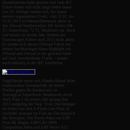
Skandinaviens hatte gerufen und viele R/C
Fahrer haben sich nicht lange bitten lassen.
Zur 13. Auflage fanden sich, bei einem
bestens organisierten Event, vom 11.01. bis
13.01.2013 in Odense/Dänemark allein in
den Onroad-Wettbewerben 166 Starter (94
TC SuperStock, 72 TC Modified) ein. Doch
wie bereits im letzten Jahr, blieben die
Tourenwagen-Fahrer auch 2013 nicht allein.
Es fanden sich ebenso Offroad-Fahrer bei
diesem hochkarätigen Renn-Highlight ein.
Offroad und Onroad in der gleichen Halle
auf zwei verschiedenen Tracks – immer
noch einmalig in der R/C Geschichte.
Ungefährdet setzte sich Zdenko Kunak beim
traditionellen Saisonauftakt im hohen
Norden gegen die Konkurrenz im
TouringCar SuperStock Wettbewerb durch.
Nach Platz 2 im letzten Jahr gelang ihm
2013 endgültig der Sieg. Trotz Durchhänger
im ersten von drei A-Finals (nur Platz 3)
zweifelte niemand im Feld am Durchmarsch
des Slowaken. Das Power-Paket aus LRP
Flow BL Regler, LRP LiPo 6900
Competition Akku und LRP Vector X12