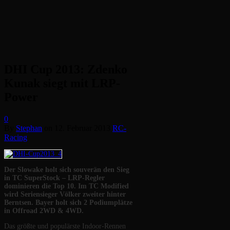
DHI Cup 2013: Zdenko
Kunak siegt mit LRP-
Power
0
By
Stephan
on
12. Februar 2013
RC-
Racing
Der Slowake holt sich souverän den Sieg
in TC SuperStock – LRP-Regler
dominieren die Top 10. Im TC Modified
wird Seriensieger Völker zweiter hinter
Berntsen. Bayer holt sich 2 Podiumplätze
in Offroad 2WD & 4WD.
Das größte und populärste Indoor-Rennen