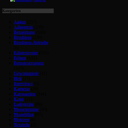
Kategorien
Akkus
(257)
Allgemein
(230)
Bekleidung
(100)
Brushless
(220)
Brushless-Antriebe
(6)
Fahrtenregler
(151)
Felgen
(102)
Fernsteuerungen
(167)
Gewinnspiele
(11)
Heli
(27)
Interviews
(5)
Kameras
(29)
Karosserien
(344)
Koax
(21)
Ladegeräte
(90)
Messetermine
(35)
Modellflug
(97)
Motoren
(6)
Netzteile
(2)