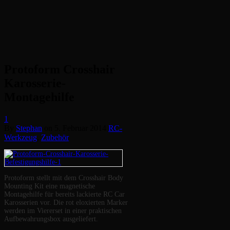
Protoform Crosshair
Karosserie-
Montagehilfe
1
By
Stephan
on
5. Februar 2014
RC-
Werkzeug
,
Zubehör
Protoform stellt mit dem Crosshair Body
Mounting Kit eine magnetische
Montagehilfe für bereits lackierte RC Car
Karosserien vor. Die rot eloxierten Marker
werden im Viererset in einer praktischen
Aufbewahrungsbox ausgeliefert.