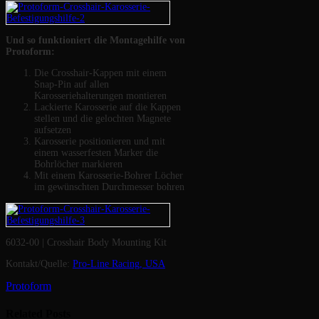
Und so funktioniert die Montagehilfe von
Protoform:
Die Crosshair-Kappen mit einem
Snap-Pin auf allen
Karosseriehalterungen montieren
Lackierte Karosserie auf die Kappen
stellen und die gelochten Magnete
aufsetzen
Karosserie positionieren und mit
einem wasserfesten Marker die
Bohrlöcher markieren
Mit einem Karosserie-Bohrer Löcher
im gewünschten Durchmesser bohren
6032-00 | Crosshair Body Mounting Kit
Kontakt/Quelle:
Pro-Line Racing, USA
Protoform
Related
Posts