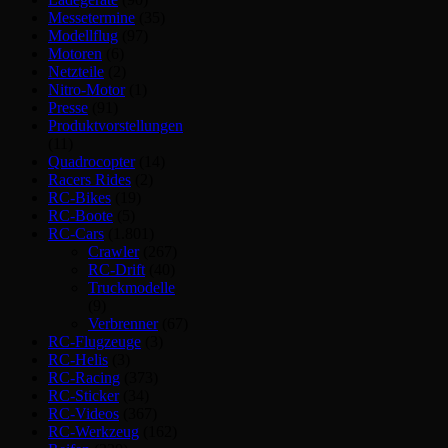
Messetermine
(35)
Modellflug
(97)
Motoren
(6)
Netzteile
(2)
Nitro-Motor
(1)
Presse
(91)
Produktvorstellungen
(11)
Quadrocopter
(14)
Racers Rides
(2)
RC-Bikes
(19)
RC-Boote
(5)
RC-Cars
(1.801)
Crawler
(267)
RC-Drift
(40)
Truckmodelle
(9)
Verbrenner
(67)
RC-Flugzeuge
(3)
RC-Helis
(3)
RC-Racing
(373)
RC-Sticker
(34)
RC-Videos
(367)
RC-Werkzeug
(162)