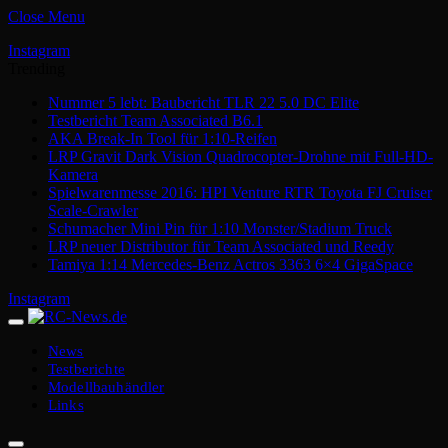
Close Menu
Instagram
Trending
Nummer 5 lebt: Baubericht TLR 22 5.0 DC Elite
Testbericht Team Associated B6.1
AKA Break-In Tool für 1:10-Reifen
LRP Gravit Dark Vision Quadrocopter-Drohne mit Full-HD-
Kamera
Spielwarenmesse 2016: HPI Venture RTR Toyota FJ Cruiser
Scale-Crawler
Schumacher Mini Pin für 1:10 Monster/Stadium Truck
LRP neuer Distributor für Team Associated und Reedy
Tamiya 1:14 Mercedes-Benz Actros 3363 6×4 GigaSpace
Instagram
News
Testberichte
Modellbauhändler
Links