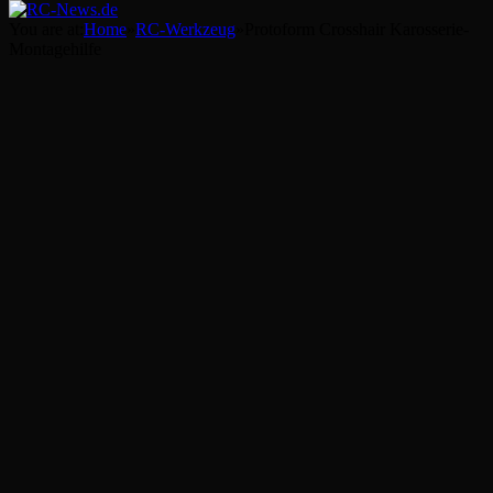
You are at:
Home
»
RC-Werkzeug
»
Protoform Crosshair Karosserie-
Montagehilfe