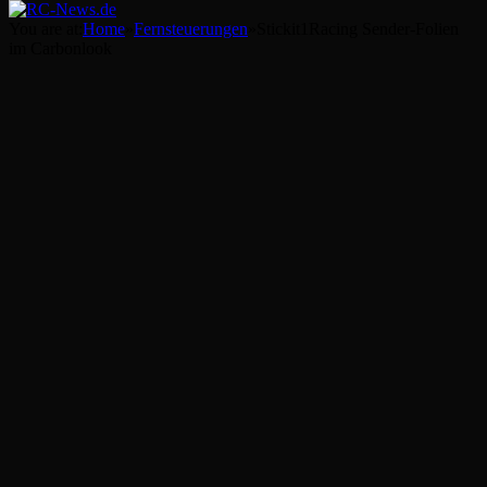
You are at:
Home
»
Fernsteuerungen
»
Stickit1Racing Sender-Folien
im Carbonlook