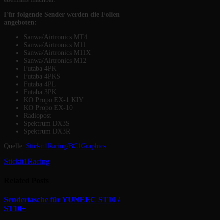
Für folgende Sender werden die Folien
angeboten:
Sanwa/Airtronics MT4
Sanwa/Airtronics M11
Sanwa/Airtronics M11X
Sanwa/Airtronics M12
Futaba 4PK
Futaba 4PKS
Futaba 4PL
Futaba 3PK
KO Propo EX-1 KIY
KO Propo EX-10
Radiopost
Spektrum DX3S
Spektrum DX3R
Quelle:
Stickit1Racing/BC1Graphics
Stickit1Racing
Related
Posts
Sendertasche für YUNEEC ST10 /
ST10+