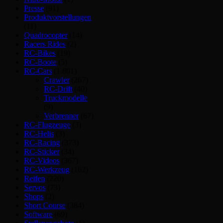
Presse
(91)
Produktvorstellungen
(11)
Quadrocopter
(14)
Racers Rides
(2)
RC-Bikes
(19)
RC-Boote
(5)
RC-Cars
(1.801)
Crawler
(267)
RC-Drift
(40)
Truckmodelle
(9)
Verbrenner
(67)
RC-Flugzeuge
(3)
RC-Helis
(3)
RC-Racing
(373)
RC-Sticker
(34)
RC-Videos
(367)
RC-Werkzeug
(162)
Reifen
(220)
Servos
(73)
Shops
(2)
Short Course
(384)
Software
(69)