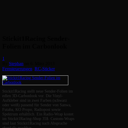
Stickit1Racing Sender-
Folien im Carbonlook
1
By
Stephan
on
6. März 2013
Fernsteuerungen
,
RC-Sticker
Stickit1Racing stellt neue Sender-Folien im
edlen 3D-Carbonlook vor. Die Vinyl-
Aufkleber sind in zwei Farben (schwarz
oder weiß) passend für Sender von Sanwa,
Futaba, KO Propo, Radiopost sowie
Spektrum erhältlich. Ein Radio-Wrap kostet
im Stickit1Racing-Shop 35$. Custom-Wraps
sind laut Stickit1Racing nach Absprache
ebenfalls machbar.