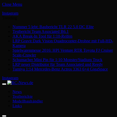
Close Menu
Instagram
Trending
Nummer 5 lebt: Baubericht TLR 22 5.0 DC Elite
Testbericht Team Associated B6.1
AKA Break-In Tool für 1:10-Reifen
LRP Gravit Dark Vision Quadrocopter-Drohne mit Full-HD-
Kamera
Spielwarenmesse 2016: HPI Venture RTR Toyota FJ Cruiser
Scale-Crawler
Schumacher Mini Pin für 1:10 Monster/Stadium Truck
LRP neuer Distributor für Team Associated und Reedy
Tamiya 1:14 Mercedes-Benz Actros 3363 6×4 GigaSpace
Instagram
News
Testberichte
Modellbauhändler
Links