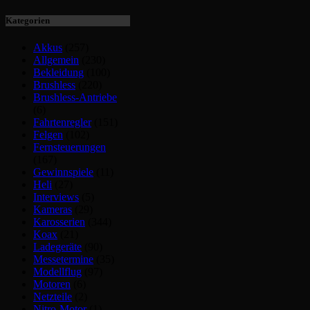
Kategorien
Akkus
(257)
Allgemein
(230)
Bekleidung
(100)
Brushless
(220)
Brushless-Antriebe
(6)
Fahrtenregler
(151)
Felgen
(102)
Fernsteuerungen
(167)
Gewinnspiele
(11)
Heli
(27)
Interviews
(5)
Kameras
(29)
Karosserien
(344)
Koax
(21)
Ladegeräte
(90)
Messetermine
(35)
Modellflug
(97)
Motoren
(6)
Netzteile
(2)
Nitro-Motor
(1)