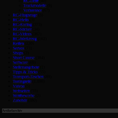
RC-Drift
(40)
Truckmodelle
(9)
Verbrenner
(67)
RC-Flugzeuge
(3)
RC-Helis
(3)
RC-Racing
(373)
RC-Sticker
(34)
RC-Videos
(367)
RC-Werkzeug
(162)
Reifen
(220)
Servos
(73)
Shops
(2)
Short Course
(384)
Software
(69)
Stellenangebote
(1)
Tipps & Tricks
(55)
Transport-Taschen
(89)
Tuningteile
(1.090)
Videos
(5)
Webseiten
(55)
Wettbewerbe
(2)
Zubehör
(380)
Artikelarchiv