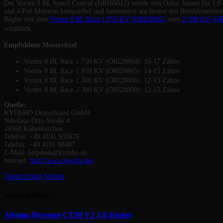
Der Vortex 8 BL Speed Control (ORI65012) wurde von Oskar Jansen für 1:8-O
und 4-Pol-Motoren kompatibel und harmoniert am besten mit Brushlessmotor
Regler mit dem
Vortex 8 BL Race 1.950 KV (ORI28805)
oder
2.300 KV (OR
erhältlich.
Empfohlene Motorritzel
Vortex 8 BL Race 1.750 KV (ORI28804): 16-17 Zähne
Vortex 8 BL Race 1.950 KV (ORI28805): 14-15 Zähne
Vortex 8 BL Race 2.300 KV (ORI28806): 12-13 Zähne
Vortex 8 BL Race 2.300 KV (ORI28808): 12-13 Zähne
Quelle:
KYOSHO Deutschland GmbH
Nikolaus-Otto-Straße 4
24568 Kaltenkirchen
Telefon: +49 4191 932678
Telefax: +49 4191 88407
E-Mail: helpdesk@kyosho.de
Internet:
http://www.kyosho.de/
Team Orion
Vortex
Related
Posts
Absima Revenge CTS8 V2 1:8-Regler