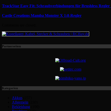
TrackStar Easy Fit: Schraubverbindungen für Brushless Regle
Castle Creations Mamba Monster X 1:8-Regler
Comments are closed.
Partnerseiten
Kategorien
Akkus
(257)
Allgemein
(230)
Bekleidung
(100)