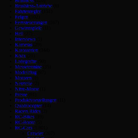
Brushless
(220)
Brushless-Antriebe
(6)
Fahrtenregler
(151)
Felgen
(102)
Fernsteuerungen
(167)
Gewinnspiele
(11)
Heli
(27)
Interviews
(5)
Kameras
(29)
Karosserien
(344)
Koax
(21)
Ladegeräte
(90)
Messetermine
(35)
Modellflug
(97)
Motoren
(6)
Netzteile
(2)
Nitro-Motor
(1)
Presse
(91)
Produktvorstellungen
(11)
Quadrocopter
(14)
Racers Rides
(2)
RC-Bikes
(19)
RC-Boote
(5)
RC-Cars
(1.801)
Crawler
(267)