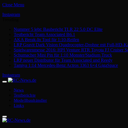
Close Menu
Instagram
Trending
Nummer 5 lebt: Baubericht TLR 22 5.0 DC Elite
Testbericht Team Associated B6.1
AKA Break-In Tool für 1:10-Reifen
LRP Gravit Dark Vision Quadrocopter-Drohne mit Full-HD-K
Spielwarenmesse 2016: HPI Venture RTR Toyota FJ Cruiser S
Schumacher Mini Pin für 1:10 Monster/Stadium Truck
LRP neuer Distributor für Team Associated und Reedy
Tamiya 1:14 Mercedes-Benz Actros 3363 6×4 GigaSpace
Instagram
News
Testberichte
Modellbauhändler
Links