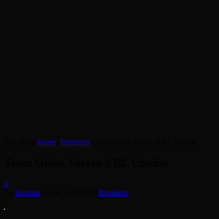
You are at:
Home
»
Brushless
»
Team Orion Vortex 8 BL Combo
Team Orion Vortex 8 BL Combo
0
By
Stephan
on
14. April 2010
Brushless