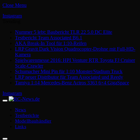
Close Menu
Instagram
Trending
Nummer 5 lebt: Baubericht TLR 22 5.0 DC Elite
Testbericht Team Associated B6.1
AKA Break-In Tool für 1:10-Reifen
LRP Gravit Dark Vision Quadrocopter-Drohne mit Full-HD-
Kamera
Spielwarenmesse 2016: HPI Venture RTR Toyota FJ Cruiser
Scale-Crawler
Schumacher Mini Pin für 1:10 Monster/Stadium Truck
LRP neuer Distributor für Team Associated und Reedy
Tamiya 1:14 Mercedes-Benz Actros 3363 6×4 GigaSpace
Instagram
News
Testberichte
Modellbauhändler
Links