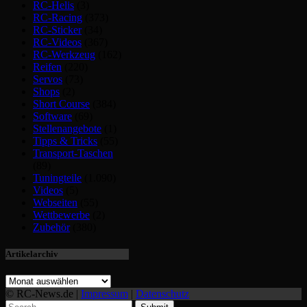
RC-Helis
(3)
RC-Racing
(373)
RC-Sticker
(34)
RC-Videos
(367)
RC-Werkzeug
(162)
Reifen
(220)
Servos
(73)
Shops
(2)
Short Course
(384)
Software
(69)
Stellenangebote
(1)
Tipps & Tricks
(55)
Transport-Taschen
(89)
Tuningteile
(1.090)
Videos
(5)
Webseiten
(55)
Wettbewerbe
(2)
Zubehör
(380)
Artikelarchiv
© RC-News.de |
Impressum
|
Datenschutz