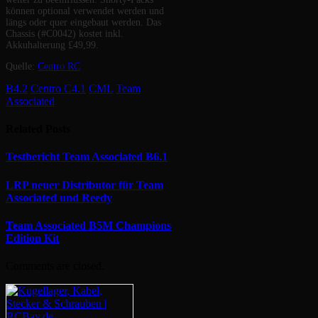
können optional verwendet werden und
längs oder quer eingebaut werden. Das
Chassis (#C0042) kostet inkl.
Akkuhalterung £49,99.
Quelle:
Centro RC
B4.2
Centro C4.1
CML
Team
Associated
Related
Posts
Testbericht Team Associated B6.1
LRP neuer Distributor für Team
Associated und Reedy
Team Associated B5M Champions
Edition Kit
Comments are closed.