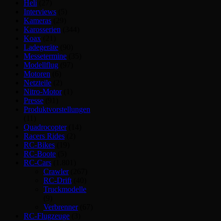
Heli
(27)
Interviews
(5)
Kameras
(29)
Karosserien
(344)
Koax
(21)
Ladegeräte
(90)
Messetermine
(35)
Modellflug
(97)
Motoren
(6)
Netzteile
(2)
Nitro-Motor
(1)
Presse
(91)
Produktvorstellungen
(11)
Quadrocopter
(14)
Racers Rides
(2)
RC-Bikes
(19)
RC-Boote
(5)
RC-Cars
(1.801)
Crawler
(267)
RC-Drift
(40)
Truckmodelle
(9)
Verbrenner
(67)
RC-Flugzeuge
(3)