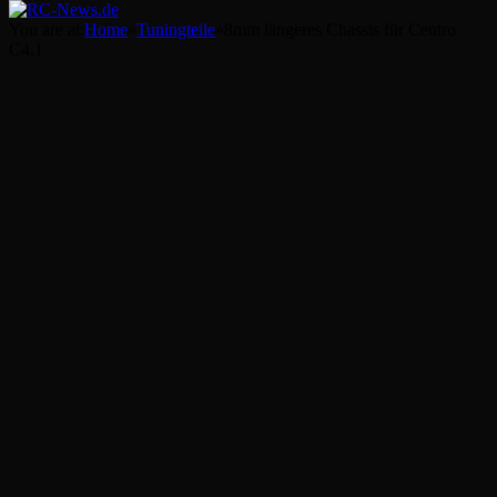
You are at:
Home
»
Tuningteile
»
8mm längeres Chassis für Centro
C4.1