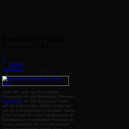
8mm längeres Chassis
für Centro C4.1
0
By
Stephan
on
18. April 2013
Tuningteile
Centro RC stellt eine 8mm längere
Chassisplatte für das Mittelmotor-Umbauset
Centro C4.1
vor. Mit dem neuen Chassis
soll das Fahrverhalten stabiler werden und
sich die Fahrzeugbalance verbessern. Zudem
lassen sich mit der neuen Akkuhalterung die
Saddlepacks in verschiedenen Positionen im
Chassis montieren, um das Fahrverhalten
weiter zu beeinflussen. Shorty-Packs