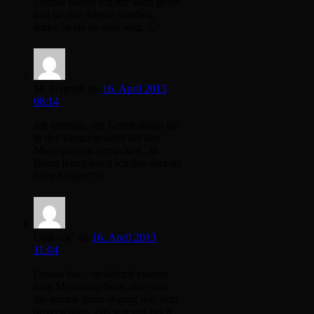
Einmal würde ich mir auch gerne
mal so eine Messe ansehen,
leider ist sie so weit weg. 🙁
M. Schmidt
on
16. April 2013
08:14
Ich vermute, die Geizfraktion hat
in der Vergangenheit bei den
Messepreisen gemeckert „in
Hong Kong krieg ich das aber 42
Cent billiger!“;)
UpRock!
on
16. April 2013
11:04
Genau das – sicherlich ewartet
man Messeangebote, aber was
die letzten Jahre abging war echt
unverschämt, das war nur noch