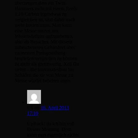
überzeugen dass ein Twin
Hammers nicht mit einem Reely
1:10 Carbon Irgendwas zu
vergleichen ist, und daher auch
mehr kosten muss. Man kann
eine Messe nutzen um
Wissensdefizite aufzuarbeiten,
also als Besucher. Mit diesem
unbearbeiteten Gehirnbrei aber
zu meinen Preisgestaltung
beurteilen/verurteilen zu können
ist mehr als grenzwertig. Xell Du
siehst – die Intermodellbau hat
Schäden die sie von Messe zu
Messe wieder beheben muss.
Uli
on
16. April 2013
17:10
UpRock! da ich bin voll
Deiner Meinung. Dem
kann man eigentlich nichts