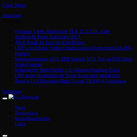
Close Menu
Instagram
Trending
Nummer 5 lebt: Baubericht TLR 22 5.0 DC Elite
Testbericht Team Associated B6.1
AKA Break-In Tool für 1:10-Reifen
LRP Gravit Dark Vision Quadrocopter-Drohne mit Full-HD-
Kamera
Spielwarenmesse 2016: HPI Venture RTR Toyota FJ Cruiser
Scale-Crawler
Schumacher Mini Pin für 1:10 Monster/Stadium Truck
LRP neuer Distributor für Team Associated und Reedy
Tamiya 1:14 Mercedes-Benz Actros 3363 6×4 GigaSpace
Instagram
News
Testberichte
Modellbauhändler
Links