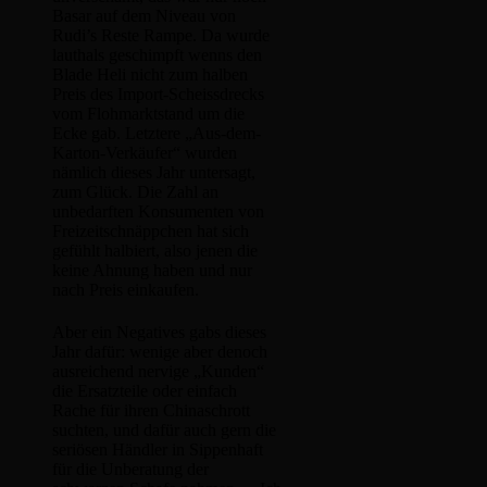
Basar auf dem Niveau von
Rudi’s Reste Rampe. Da wurde
lauthals geschimpft wenns den
Blade Heli nicht zum halben
Preis des Import-Scheissdrecks
vom Flohmarktstand um die
Ecke gab. Letztere „Aus-dem-
Karton-Verkäufer“ wurden
nämlich dieses Jahr untersagt,
zum Glück. Die Zahl an
unbedarften Konsumenten von
Freizeitschnäppchen hat sich
gefühlt halbiert, also jenen die
keine Ahnung haben und nur
nach Preis einkaufen.
Aber ein Negatives gabs dieses
Jahr dafür: wenige aber denoch
ausreichend nervige „Kunden“
die Ersatzteile oder einfach
Rache für ihren Chinaschrott
suchten, und dafür auch gern die
seriösen Händler in Sippenhaft
für die Unberatung der