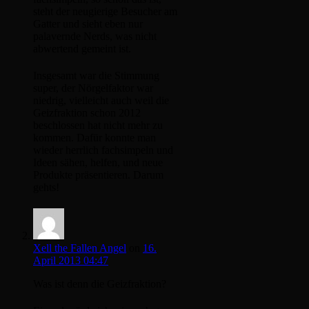
steht der neugierige Besucher am
Gatter und sieht eben nur
palavernde Nerds, was nicht
abwertend gemeint ist.
Insgesamt war die Stimmung
super, der Nörgelfaktor war
niedrig, vielleicht auch weil die
Geizfraktion schon 2012
beschlossen hat nicht mehr zu
kommen. Dafür konnte man
wieder herrlich fachsimpeln und
Ideen sähen, helfen, und neue
Produkte präsentieren. Darum
gehts!
Xell the Fallen Angel
on
16.
April 2013 04:47
Was ist denn die Geizfraktion?