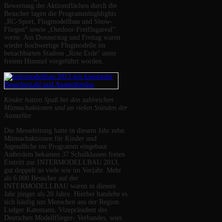
Bewertung der Aktionsflächen durch die
Besucher lagen die Programmhighlights
„RC-Sport, Flugmodellbau und Show-
Fliegen“ sowie „Outdoor-Freiflugareal“
vorne. Am Donnerstag und Freitag waren
wieder hochwertige Flugmodelle im
benachbarten Stadion „Rote Erde“ unter
freiem Himmel vorgeführt worden.
Kinder hatten Spaß bei den zahlreichen
Mitmachaktionen und an vielen Ständen der
Aussteller.
Die Messeleitung hatte in diesem Jahr zehn
Mitmachaktionen für Kinder und
Jugendliche ins Programm eingebaut.
Außerdem bekamen 37 Schulklassen freien
Eintritt zur INTERMODELLBAU 2013,
gut doppelt so viele wie im Vorjahr. Mehr
als 6.000 Besucher auf der
INTERMODELLBAU waren in diesem
Jahr jünger als 20 Jahre. Hierbei handelte es
sich häufig um Menschen aus der Region.
Ludger Katemann, Vizepräsident des
Deutschen Modellflieger- Verbandes, wies