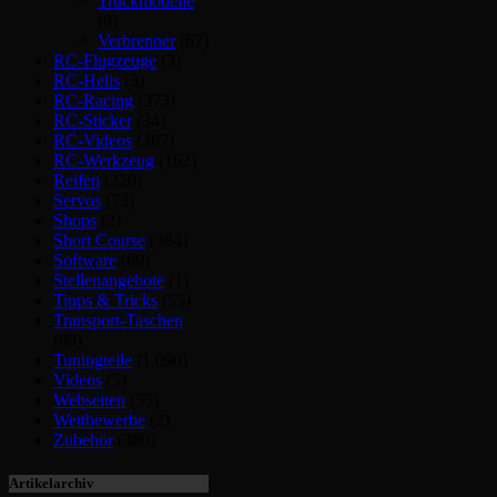
Truckmodelle
(9)
Verbrenner
(67)
RC-Flugzeuge
(3)
RC-Helis
(3)
RC-Racing
(373)
RC-Sticker
(34)
RC-Videos
(367)
RC-Werkzeug
(162)
Reifen
(220)
Servos
(73)
Shops
(2)
Short Course
(384)
Software
(69)
Stellenangebote
(1)
Tipps & Tricks
(55)
Transport-Taschen
(89)
Tuningteile
(1.090)
Videos
(5)
Webseiten
(55)
Wettbewerbe
(2)
Zubehör
(380)
Artikelarchiv