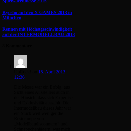
Spielwarenmesse 2015
Kyosho auf den X GAMES 2013 in
München
Rennen mit Höchstgeschwindigkeit
auf der INTERMODELLBAU 2013
8 Kommentare
UpRock!
on
15. April 2013
12:36
Die Messe war ein Erfolg, aus
Sicht eines Ausstellers auch in
der Hinsicht dass sich Expertise
und Exklusivität auszahlt. Die
Intermodellbau dieses Jahr war
ein Stück weit weniger die
Resterampe von
„Modellbaudiscountern“ und
Schnäppchenjägern, was mich