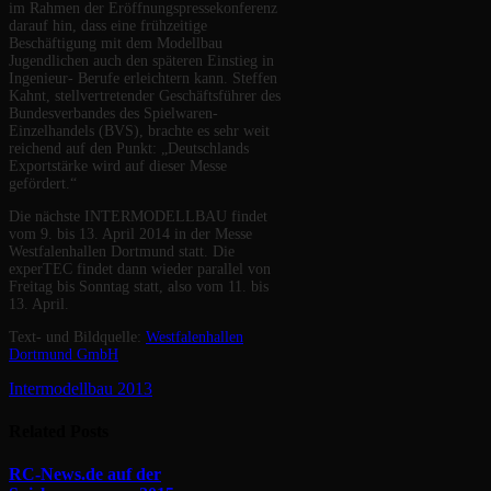
im Rahmen der Eröffnungspressekonferenz
darauf hin, dass eine frühzeitige
Beschäftigung mit dem Modellbau
Jugendlichen auch den späteren Einstieg in
Ingenieur- Berufe erleichtern kann. Steffen
Kahnt, stellvertretender Geschäftsführer des
Bundesverbandes des Spielwaren-
Einzelhandels (BVS), brachte es sehr weit
reichend auf den Punkt: „Deutschlands
Exportstärke wird auf dieser Messe
gefördert.“
Die nächste INTERMODELLBAU findet
vom 9. bis 13. April 2014 in der Messe
Westfalenhallen Dortmund statt. Die
experTEC findet dann wieder parallel von
Freitag bis Sonntag statt, also vom 11. bis
13. April.
Text- und Bildquelle:
Westfalenhallen
Dortmund GmbH
Intermodellbau 2013
Related
Posts
RC-News.de auf der