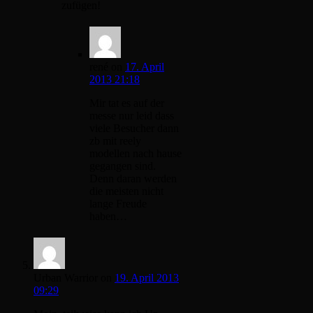
zufügen!
rené
on
17. April
2013 21:18
Mir tat es auf der
messe nur leid dass
viele Besucher dann
zb mit reely
modellen nach hause
gegangen sind.
Denn daran werden
die meisten nicht
lange Freude
haben…
Urban Warrior
on
19. April 2013
09:29