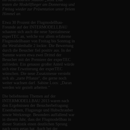
traten die Modellflieger am Donnerstag und
Freitag wieder zur Präsentation unter freiem
Himmel an.
Etwa 30 Prozent der Flugmodellbau-
Freunde auf der INTERMODELLBAU
schauten sich auch die neue Spezialmesse
experTEC an, welche vor allem erfahrene
Flugmodellbauer von Freitag bis Sonntag in
die Westfalenhalle 2 lockte. Die Bewertung
durch die Besucher fiel positiv aus. In der
Summe waren etwa zwei Drittel der
Besucher mit der Premiere der experTEC
zufrieden. Ein genauso großer Anteil würde
sich eine Erweiterung der experTEC
wünschen. Die neue Zusatzmesse versteht
sich als „zarte Pflanze“, die gerne noch
weiter wachsen darf. Sabine Loos: „Daran
werden wir gezielt arbeiten.“
Die beliebtesten Themen auf der
INTERMODELLBAU 2013 waren nach
den Ergebnissen der Besucherbefragung:
Eisenbahnen, Flugzeuge und Hubschrauber
sowie Werkzeuge. Besonders auffallend war
in diesem Jahr, dass der Flugmodellbau in
dieser Statistik einen deutlichen Sprung
nach vorn getan hat. Auch bei der