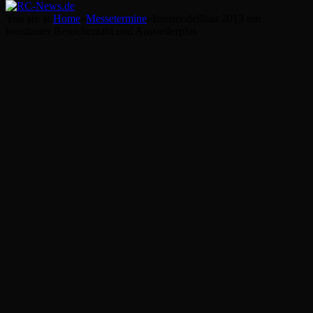
You are at:
Home
»
Messetermine
»
Intermodellbau 2013 mit
konstanter Besucherzahl und Ausstellerplus