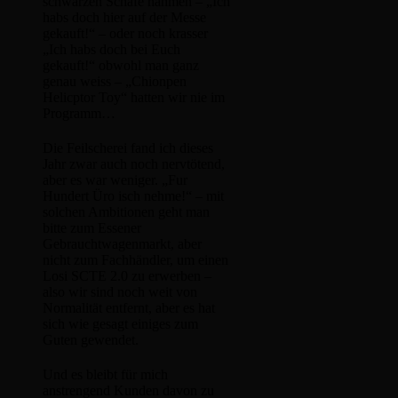
schwarzen Schafe nahmen – „Ich
habs doch hier auf der Messe
gekauft!“ – oder noch krasser
„Ich habs doch bei Euch
gekauft!“ obwohl man ganz
genau weiss – „Chionpen
Helicptor Toy“ hatten wir nie im
Programm…
Die Feilscherei fand ich dieses
Jahr zwar auch noch nervtötend,
aber es war weniger. „Fur
Hundert Üro isch nehme!“ – mit
solchen Ambitionen geht man
bitte zum Essener
Gebrauchtwagenmarkt, aber
nicht zum Fachhändler, um einen
Losi SCTE 2.0 zu erwerben –
also wir sind noch weit von
Normalität entfernt, aber es hat
sich wie gesagt einiges zum
Guten gewendet.
Und es bleibt für mich
anstrengend Kunden davon zu