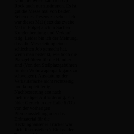
Moin, teilweise kann ich Up
Rock auch nur zustimmen. Es ist
gut die Messe mal von beiden
Seiten des Tresens zu sehen. Ich
war dieses Mal (jetzt das zweite
Mal in Folge) auch in Sachen
Kundenberatung und Verkauf
tätig. Leider bin ich der Meinung,
dass die Messeleitung einen
schlechten Job gemacht hat,
wenn man bedenkt, wie hoch die
Platzgebühren für die Händler
sind (Von den Stellplatzgebühren
für den Wohnwagenpark ganz zu
schweigen). Ausstattung der
Verkaufsfläche nicht rechtzeitig
und komplett fertig,
Nachbesserung erst nach
mehrmaliger Aufforderung. Ein
übler Geruch in der Halle 6 (Ob
von der vorherigen
Pferdeausstellung oder das
Erdmaterial für die
Recklinghausener Trucker war
nicht festzustellen.). Einlass der