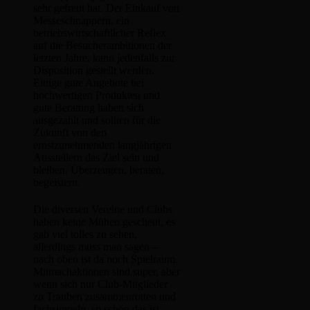
sehr gefreut hat. Der Einkauf von
Messeschnappern, ein
betriebswirtschaftlicher Reflex
auf die Besucherambitionen der
letzten Jahre, kann jedenfalls zur
Disposition gestellt werden.
Einige gute Angebote bei
hochwertigen Produkten und
gute Beratung haben sich
ausgezahlt und sollten für die
Zukunft von den
ernstzunehmenden langjährigen
Ausstellern das Ziel sein und
bleiben. Überzeugen, beraten,
begeistern.
Die diversen Vereine und Clubs
haben keine Mühen gescheut, es
gab viel tolles zu sehen,
allerdings muss man sagen –
nach oben ist da noch Spielraum.
Mitmachaktionen sind super, aber
wenn sich nur Club-Mitglieder
zu Trauben zusammenrotten und
fachsimpeln, so schön das ist,