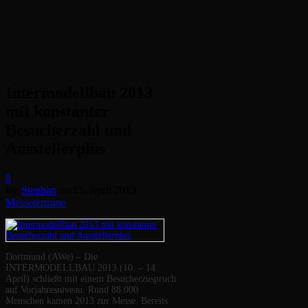
Intermodellbau 2013
mit konstanter
Besucherzahl und
Ausstellerplus
8
By
Stephan
on
15. April 2013
Messetermine
Dortmund (AWe) – Die
INTERMODELLBAU 2013 (10. – 14.
April) schließt mit einem Besucherzuspruch
auf Vorjahresniveau. Rund 88.000
Menschen kamen 2013 zur Messe. Bereits