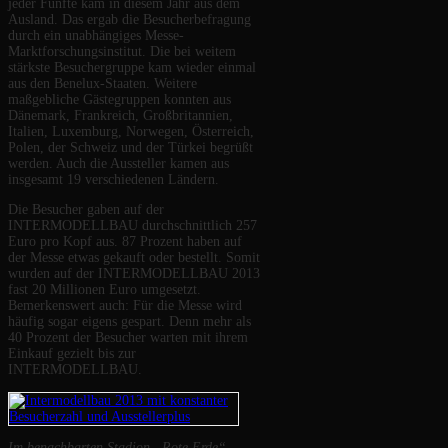
jeder Fünfte kam in diesem Jahr aus dem
Ausland. Das ergab die Besucherbefragung
durch ein unabhängiges Messe-
Marktforschungsinstitut. Die bei weitem
stärkste Besuchergruppe kam wieder einmal
aus den Benelux-Staaten. Weitere
maßgebliche Gästegruppen konnten aus
Dänemark, Frankreich, Großbritannien,
Italien, Luxemburg, Norwegen, Österreich,
Polen, der Schweiz und der Türkei begrüßt
werden. Auch die Aussteller kamen aus
insgesamt 19 verschiedenen Ländern.
Die Besucher gaben auf der
INTERMODELLBAU durchschnittlich 257
Euro pro Kopf aus. 87 Prozent haben auf
der Messe etwas gekauft oder bestellt. Somit
wurden auf der INTERMODELLBAU 2013
fast 20 Millionen Euro umgesetzt.
Bemerkenswert auch: Für die Messe wird
häufig sogar eigens gespart. Denn mehr als
40 Prozent der Besucher warten mit ihrem
Einkauf gezielt bis zur
INTERMODELLBAU.
Im benachbarten Stadion „Rote Erde“