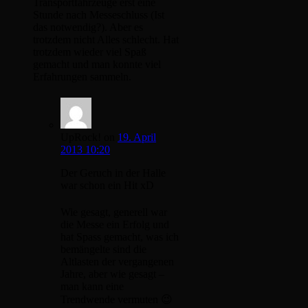
Transportfahrzeuge erst eine
Stunde nach Messeschluss (Ist
das notwendig?). Aber es
trotzdem nicht Alles schlecht. Hat
trotzdem wieder viel Spaß
gemacht und man konnte viel
Erfahrungen sammeln.
UpRock!
on
19. April
2013 10:20
Der Geruch in der Halle
war schon ein Hit xD
Wie gesagt, generell war
die Messe ein Erfolg und
hat Spass gemacht, was ich
bemängelte sind die
Altlasten der vergangenen
Jahre, aber wie gesagt –
man kann eine
Trendwende vermuten 😉