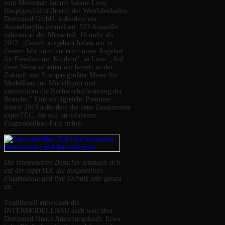
zum Messestart konnte Sabine Loos,
Hauptgeschäftsführerin der Westfalenhallen
Dortmund GmbH, außerdem ein
Ausstellerplus vermelden. 523 Aussteller
nahmen an der Messe teil, 16 mehr als
2012. „Gezielt ausgebaut haben wir in
diesem Jahr unter anderem unser Angebot
für Familien mit Kindern“, so Loos. „Auf
diese Weise arbeiten wir bereits an der
Zukunft von Europas größter Messe für
Modellbau und Modellsport und
unterstützen die Nachwuchsförderung der
Branche.“ Eine erfolgreiche Premiere
feierte 2013 außerdem die neue Zusatzmesse
experTEC, die sich an erfahrene
Flugmodellbau-Fans richtet.
Die interessierten Besucher schauten sich
auf der experTEC die ausgestellten
Flugmodelle und ihre Technik sehr genau
an.
Traditionell entwickelt die
INTERMODELLBAU auch weit über
Dortmund hinaus Anziehungskraft. Etwa