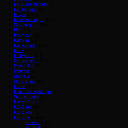
Brushless-Antriebe
(6)
Fahrtenregler
(151)
Felgen
(102)
Fernsteuerungen
(167)
Gewinnspiele
(11)
Heli
(27)
Interviews
(5)
Kameras
(29)
Karosserien
(344)
Koax
(21)
Ladegeräte
(90)
Messetermine
(35)
Modellflug
(97)
Motoren
(6)
Netzteile
(2)
Nitro-Motor
(1)
Presse
(91)
Produktvorstellungen
(11)
Quadrocopter
(14)
Racers Rides
(2)
RC-Bikes
(19)
RC-Boote
(5)
RC-Cars
(1.801)
Crawler
(267)
RC-Drift
(40)