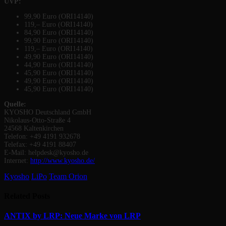
UVP:
99,90 Euro (ORI14140)
119,– Euro (ORI14140)
84,90 Euro (ORI14140)
99,90 Euro (ORI14140)
119,– Euro (ORI14140)
49,90 Euro (ORI14140)
44,90 Euro (ORI14140)
45,90 Euro (ORI14140)
49,90 Euro (ORI14140)
45,90 Euro (ORI14140)
Quelle:
KYOSHO Deutschland GmbH
Nikolaus-Otto-Straße 4
24568 Kaltenkirchen
Telefon: +49 4191 932678
Telefax: +49 4191 88407
E-Mail: helpdesk@kyosho.de
Internet:
http://www.kyosho.de/
Kyosho
LiPo
Team Orion
Related
Posts
ANTIX by LRP: Neue Marke von LRP