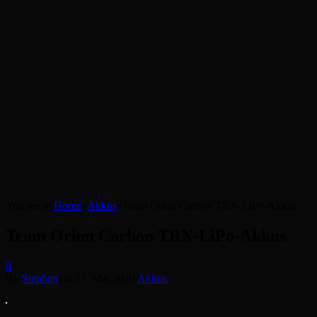
You are at:
Home
»
Akkus
»
Team Orion Carbon TRX-LiPo-Akkus
Team Orion Carbon TRX-LiPo-Akkus
0
By
Stephan
on
27. Mai 2010
Akkus