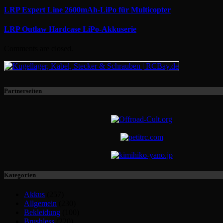
LRP Expert Line 2600mAh-LiPo für Multicopter
LRP Outlaw Hardcase LiPo-Akkuserie
Comments are closed.
Partnerseiten
Kategorien
Akkus
(257)
Allgemein
(230)
Bekleidung
(100)
Brushless
(220)