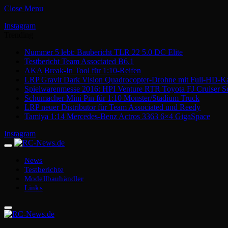
Close Menu
Instagram
Trending
Nummer 5 lebt: Baubericht TLR 22 5.0 DC Elite
Testbericht Team Associated B6.1
AKA Break-In Tool für 1:10-Reifen
LRP Gravit Dark Vision Quadrocopter-Drohne mit Full-HD-K
Spielwarenmesse 2016: HPI Venture RTR Toyota FJ Cruiser S
Schumacher Mini Pin für 1:10 Monster/Stadium Truck
LRP neuer Distributor für Team Associated und Reedy
Tamiya 1:14 Mercedes-Benz Actros 3363 6×4 GigaSpace
Instagram
News
Testberichte
Modellbauhändler
Links