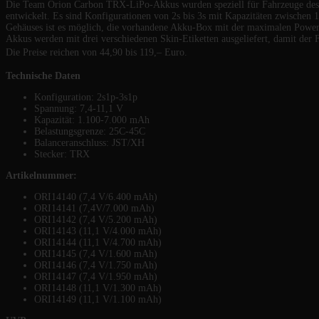
Die Team Orion Carbon TRX-LiPo-Akkus wurden speziell für Fahrzeuge des
entwickelt. Es sind Konfigurationen von 2s bis 3s mit Kapazitäten zwischen 
Gehäuses ist es möglich, die vorhandene Akku-Box mit der maximalen Power
Akkus werden mit drei verschiedenen Skin-Etiketten ausgeliefert, damit der 
Die Preise reichen von 44,90 bis 119,– Euro.
Technische Daten
Konfiguration: 2s1p-3s1p
Spannung: 7,4-11,1 V
Kapazität: 1.100-7.000 mAh
Belastungsgrenze: 25C-45C
Balanceranschluss: JST/XH
Stecker: TRX
Artikelnummer:
ORI14140 (7,4 V/6.400 mAh)
ORI14141 (7,4V/7.000 mAh)
ORI14142 (7,4 V/5.200 mAh)
ORI14143 (11,1 V/4.000 mAh)
ORI14144 (11,1 V/4.700 mAh)
ORI14145 (7,4 V/1.600 mAh)
ORI14146 (7,4 V/1.750 mAh)
ORI14147 (7,4 V/1.950 mAh)
ORI14148 (11,1 V/1.300 mAh)
ORI14149 (11,1 V/1.100 mAh)