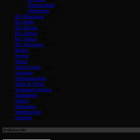
Truckmodelle
(9)
Verbrenner
(67)
RC-Flugzeuge
(3)
RC-Helis
(3)
RC-Racing
(373)
RC-Sticker
(34)
RC-Videos
(367)
RC-Werkzeug
(162)
Reifen
(220)
Servos
(73)
Shops
(2)
Short Course
(384)
Software
(69)
Stellenangebote
(1)
Tipps & Tricks
(55)
Transport-Taschen
(89)
Tuningteile
(1.090)
Videos
(5)
Webseiten
(55)
Wettbewerbe
(2)
Zubehör
(380)
Artikelarchiv