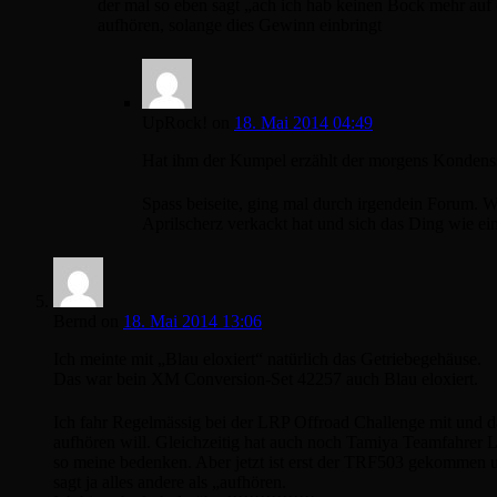
der mal so eben sagt „ach ich hab keinen Bock mehr auf 
aufhören, solange dies Gewinn einbringt
UpRock!
on
18. Mai 2014 04:49
Hat ihm der Kumpel erzählt der morgens Kondensst
Spass beiseite, ging mal durch irgendein Forum. 
Aprilscherz verkackt hat und sich das Ding wie ei
Bernd
on
18. Mai 2014 13:06
Ich meinte mit „Blau eloxiert“ natürlich das Getriebegehäuse.
Das war bein XM Conversion-Set 42257 auch Blau eloxiert.
Ich fahr Regelmässig bei der LRP Offroad Challenge mit und d
aufhören will. Gleichzeitig hat auch noch Tamiya Teamfahrer 
so meine bedenken. Aber jetzt ist erst der TRF503 gekomme
sagt ja alles andere als „aufhören.