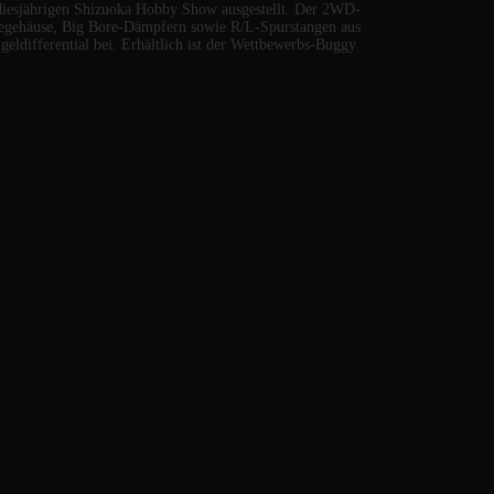
esjährigen Shizuoka Hobby Show ausgestellt. Der 2WD-
begehäuse, Big Bore-Dämpfern sowie R/L-Spurstangen aus
eldifferential bei. Erhältlich ist der Wettbewerbs-Buggy