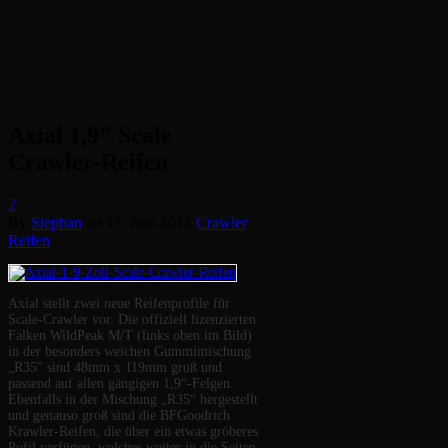
Axial 1,9″ Scale
Crawler-Reifen
2
By
Stephan
on
13. Juni 2014
Crawler
,
Reifen
Axial stellt zwei neue Reifenprofile für
Scale-Crawler vor. Die offiziell lizenzierten
Falken WildPeak M/T (links oben im Bild)
in der besonders weichen Gummimischung
„R35″ sind 48mm x 119mm groß und
passend auf allen gängigen 1,9“-Felgen.
Ebenfalls in der Mischung „R35“ hergestellt
und genauso groß sind die BFGoodrich
Krawler-Reifen, die über ein etwas gröberes
Pofil verfügen, welches weiter in die Seiten