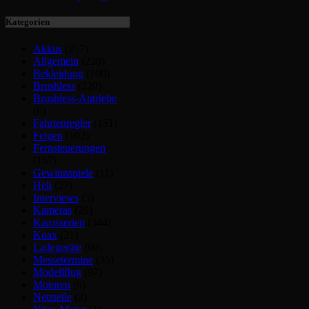
Kategorien
Akkus
(257)
Allgemein
(230)
Bekleidung
(100)
Brushless
(220)
Brushless-Antriebe
(6)
Fahrtenregler
(151)
Felgen
(102)
Fernsteuerungen
(167)
Gewinnspiele
(11)
Heli
(27)
Interviews
(5)
Kameras
(29)
Karosserien
(344)
Koax
(21)
Ladegeräte
(90)
Messetermine
(35)
Modellflug
(97)
Motoren
(6)
Netzteile
(2)