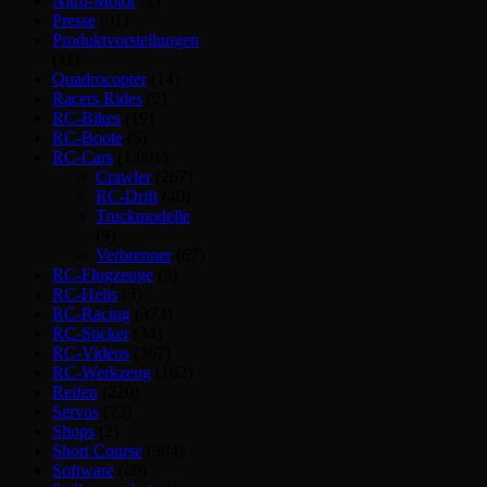
Nitro-Motor
(1)
Presse
(91)
Produktvorstellungen
(11)
Quadrocopter
(14)
Racers Rides
(2)
RC-Bikes
(19)
RC-Boote
(5)
RC-Cars
(1.801)
Crawler
(267)
RC-Drift
(40)
Truckmodelle
(9)
Verbrenner
(67)
RC-Flugzeuge
(3)
RC-Helis
(3)
RC-Racing
(373)
RC-Sticker
(34)
RC-Videos
(367)
RC-Werkzeug
(162)
Reifen
(220)
Servos
(73)
Shops
(2)
Short Course
(384)
Software
(69)