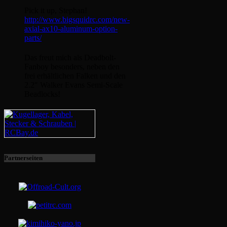
Pick it up, Stephan!
http://www.bigsquidrc.com/new-
axial-ax10-aluminum-option-
parts/
Das freut mich als Deadbolt-
Fanboy besonders, neben den
frei erhältlichen Falken und den
2.2″ Walker Evans Semi-Scale
Beadlocks!
Partnerseiten