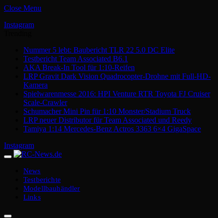
Close Menu
Instagram
Trending
Nummer 5 lebt: Baubericht TLR 22 5.0 DC Elite
Testbericht Team Associated B6.1
AKA Break-In Tool für 1:10-Reifen
LRP Gravit Dark Vision Quadrocopter-Drohne mit Full-HD-
Kamera
Spielwarenmesse 2016: HPI Venture RTR Toyota FJ Cruiser
Scale-Crawler
Schumacher Mini Pin für 1:10 Monster/Stadium Truck
LRP neuer Distributor für Team Associated und Reedy
Tamiya 1:14 Mercedes-Benz Actros 3363 6×4 GigaSpace
Instagram
News
Testberichte
Modellbauhändler
Links