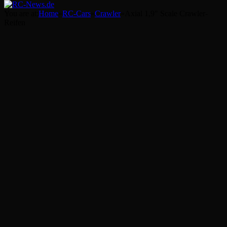
You are at:
Home
»
RC-Cars
»
Crawler
»
Axial 1,9″ Scale Crawler-
Reifen