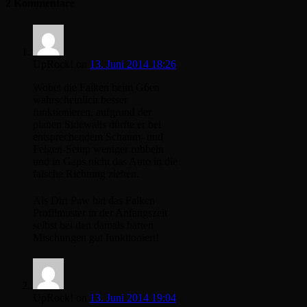
2 Kommentare
UpRock!
on
13. Juni 2014 18:26
Wobei die Falken beim G6en
wahrscheinlich besser
funktionieren, aufgrund der
planen Sidewalls dürfte er bei
entsprechendem Schaum- und
Felgen-Setup weniger rubbeln
und in Gaps nicht das Auto in die
falsche Richtung ziehen.
Als Dirt Paw hat das Falken
Profilmuster in der Anfangszeit
selbst bei den damals harten
Mischungen gut funktioniert!
UpRock!
on
13. Juni 2014 19:04