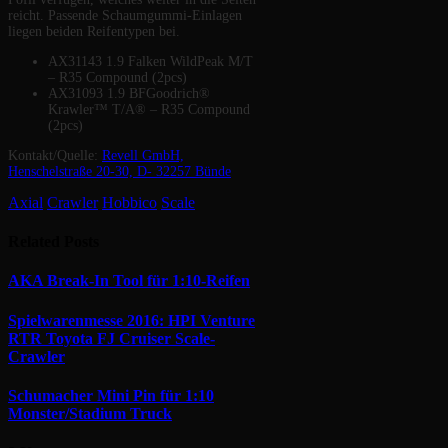
reicht. Passende Schaumgummi-Einlagen
liegen beiden Reifentypen bei.
AX31143 1.9 Falken WildPeak M/T
– R35 Compound (2pcs)
AX31093 1.9 BFGoodrich®
Krawler™ T/A® – R35 Compound
(2pcs)
Kontakt/Quelle:
Revell GmbH,
Henschelstraße 20-30, D- 32257 Bünde
Axial
Crawler
Hobbico
Scale
Related
Posts
AKA Break-In Tool für 1:10-Reifen
Spielwarenmesse 2016: HPI Venture
RTR Toyota FJ Cruiser Scale-
Crawler
Schumacher Mini Pin für 1:10
Monster/Stadium Truck