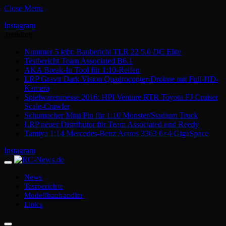
Close Menu
Instagram
Trending
Nummer 5 lebt: Baubericht TLR 22 5.0 DC Elite
Testbericht Team Associated B6.1
AKA Break-In Tool für 1:10-Reifen
LRP Gravit Dark Vision Quadrocopter-Drohne mit Full-HD-
Kamera
Spielwarenmesse 2016: HPI Venture RTR Toyota FJ Cruiser
Scale-Crawler
Schumacher Mini Pin für 1:10 Monster/Stadium Truck
LRP neuer Distributor für Team Associated und Reedy
Tamiya 1:14 Mercedes-Benz Actros 3363 6×4 GigaSpace
Instagram
News
Testberichte
Modellbauhändler
Links