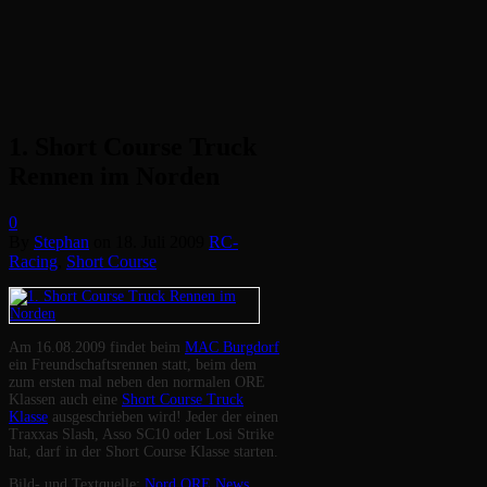
1. Short Course Truck
Rennen im Norden
0
By
Stephan
on
18. Juli 2009
RC-
Racing
,
Short Course
Am 16.08.2009 findet beim
MAC Burgdorf
ein Freundschaftsrennen statt, beim dem
zum ersten mal neben den normalen ORE
Klassen auch eine
Short Course Truck
Klasse
ausgeschrieben wird! Jeder der einen
Traxxas Slash, Asso SC10 oder Losi Strike
hat, darf in der Short Course Klasse starten.
Bild- und Textquelle:
Nord ORE News