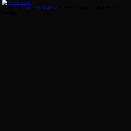
You are at:
Home
»
RC-Racing
»
1. Short Course Truck Rennen im
Norden