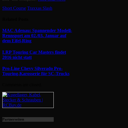
Short Course
Traxxas Slash
Related
Posts
MAC Adenau: Spannender Modell-
Rennsport am 02./03. Januar auf
dem Eifel-Ring
LRP Touring Car Masters findet
2016 nicht statt
Pro-Line Chevy Silverado Pro-
Touring-Karosserie für SC-Trucks
Comments are closed.
Partnerseiten