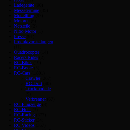
Ladegeräte
(90)
Messetermine
(35)
Modellflug
(97)
Motoren
(6)
Netzteile
(2)
Nitro-Motor
(1)
Presse
(91)
Produktvorstellungen
(11)
Quadrocopter
(14)
Racers Rides
(2)
RC-Bikes
(19)
RC-Boote
(5)
RC-Cars
(1.801)
Crawler
(267)
RC-Drift
(40)
Truckmodelle
(9)
Verbrenner
(67)
RC-Flugzeuge
(3)
RC-Helis
(3)
RC-Racing
(373)
RC-Sticker
(34)
RC-Videos
(367)