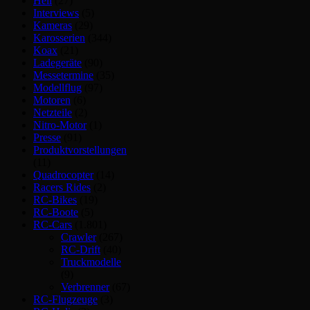
Heli
(27)
Interviews
(5)
Kameras
(29)
Karosserien
(344)
Koax
(21)
Ladegeräte
(90)
Messetermine
(35)
Modellflug
(97)
Motoren
(6)
Netzteile
(2)
Nitro-Motor
(1)
Presse
(91)
Produktvorstellungen
(11)
Quadrocopter
(14)
Racers Rides
(2)
RC-Bikes
(19)
RC-Boote
(5)
RC-Cars
(1.801)
Crawler
(267)
RC-Drift
(40)
Truckmodelle
(9)
Verbrenner
(67)
RC-Flugzeuge
(3)