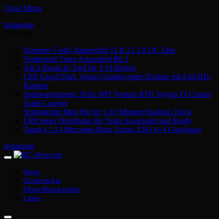
Close Menu
Instagram
Trending
Nummer 5 lebt: Baubericht TLR 22 5.0 DC Elite
Testbericht Team Associated B6.1
AKA Break-In Tool für 1:10-Reifen
LRP Gravit Dark Vision Quadrocopter-Drohne mit Full-HD-
Kamera
Spielwarenmesse 2016: HPI Venture RTR Toyota FJ Cruiser
Scale-Crawler
Schumacher Mini Pin für 1:10 Monster/Stadium Truck
LRP neuer Distributor für Team Associated und Reedy
Tamiya 1:14 Mercedes-Benz Actros 3363 6×4 GigaSpace
Instagram
News
Testberichte
Modellbauhändler
Links