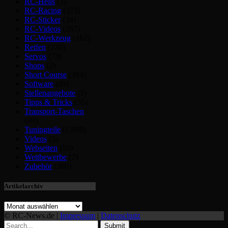
RC-Helis
(3)
RC-Racing
(373)
RC-Sticker
(34)
RC-Videos
(367)
RC-Werkzeug
(162)
Reifen
(220)
Servos
(73)
Shops
(2)
Short Course
(384)
Software
(69)
Stellenangebote
(1)
Tipps & Tricks
(55)
Transport-Taschen
(89)
Tuningteile
(1.090)
Videos
(5)
Webseiten
(55)
Wettbewerbe
(2)
Zubehör
(380)
Artikelarchiv
© RC-News.de |
Impressum
|
Datenschutz
Submit