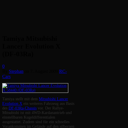
Tamiya Mitsubishi
Lancer Evolution X
(DF-03Ra)
0
By
Stephan
on
7. August 2009
RC-
Cars
Tamiya stellt mit dem
Mitsubishi Lancer
Evolution X
ein weiteres Fahrzeug aus Basis
des
DF-03Ra-Chassis
vor. Der Rallye-
Mitsubishi ist mit 4WD-Kardanantrieb und
einstellbaren Kugeldifferentialen
ausgestattet. Zudem sind für ein schnelles
Vorankommen im Gelände auf den silbernen