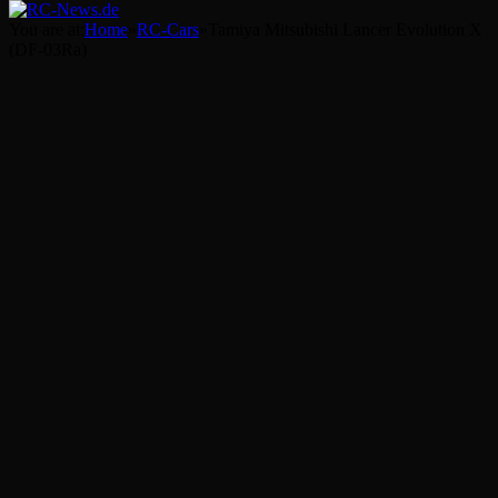
You are at:
Home
»
RC-Cars
»
Tamiya Mitsubishi Lancer Evolution X
(DF-03Ra)