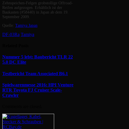
Zehnspeichen-Felgen grobstollige Offroad-
Reifen aufgezogen. Erhältlich ist der
Baukasten (#58440) in Japan ab dem 19.
September 2009.
Quelle:
Tamiya Japan
DF-03Ra
Tamiya
Related
Posts
Nummer 5 lebt: Baubericht TLR 22
5.0 DC Elite
Testbericht Team Associated B6.1
Spielwarenmesse 2016: HPI Venture
RTR Toyota FJ Cruiser Scale-
Crawler
Comments are closed.