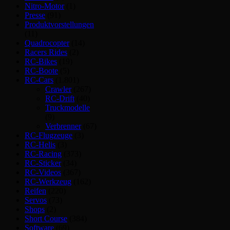
Nitro-Motor
(1)
Presse
(91)
Produktvorstellungen
(11)
Quadrocopter
(14)
Racers Rides
(2)
RC-Bikes
(19)
RC-Boote
(5)
RC-Cars
(1.801)
Crawler
(267)
RC-Drift
(40)
Truckmodelle
(9)
Verbrenner
(67)
RC-Flugzeuge
(3)
RC-Helis
(3)
RC-Racing
(373)
RC-Sticker
(34)
RC-Videos
(367)
RC-Werkzeug
(162)
Reifen
(220)
Servos
(73)
Shops
(2)
Short Course
(384)
Software
(69)