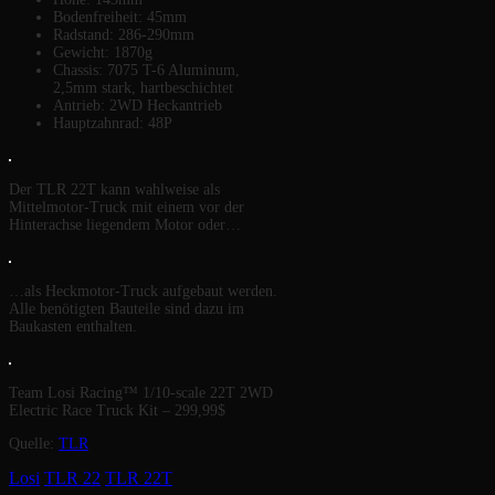
Bodenfreiheit: 45mm
Radstand: 286-290mm
Gewicht: 1870g
Chassis: 7075 T-6 Aluminum,
2,5mm stark, hartbeschichtet
Antrieb: 2WD Heckantrieb
Hauptzahnrad: 48P
Der TLR 22T kann wahlweise als
Mittelmotor-Truck mit einem vor der
Hinterachse liegendem Motor oder…
…als Heckmotor-Truck aufgebaut werden.
Alle benötigten Bauteile sind dazu im
Baukasten enthalten.
Team Losi Racing™ 1/10-scale 22T 2WD
Electric Race Truck Kit – 299,99$
Quelle:
TLR
Losi
TLR 22
TLR 22T