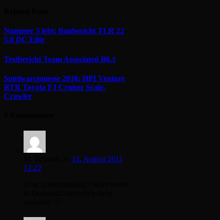
Related
Posts
Nummer 5 lebt: Baubericht TLR 22
5.0 DC Elite
Testbericht Team Associated B6.1
Spielwarenmesse 2016: HPI Venture
RTR Toyota FJ Cruiser Scale-
Crawler
5 Kommentare
M. Schmidt
on
14. August 2011
12:22
Ist er schwimmfähig? Wäre heute
in Dortmund sicherlich nicht
verkehrt! 🙁