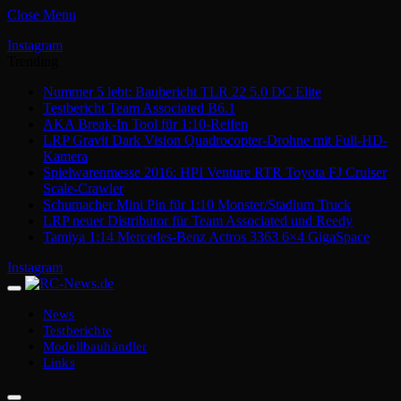
Close Menu
Instagram
Trending
Nummer 5 lebt: Baubericht TLR 22 5.0 DC Elite
Testbericht Team Associated B6.1
AKA Break-In Tool für 1:10-Reifen
LRP Gravit Dark Vision Quadrocopter-Drohne mit Full-HD-
Kamera
Spielwarenmesse 2016: HPI Venture RTR Toyota FJ Cruiser
Scale-Crawler
Schumacher Mini Pin für 1:10 Monster/Stadium Truck
LRP neuer Distributor für Team Associated und Reedy
Tamiya 1:14 Mercedes-Benz Actros 3363 6×4 GigaSpace
Instagram
News
Testberichte
Modellbauhändler
Links