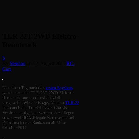
TLR 22T 2WD Elektro-
Renntruck
5
By
Stephan
on
12. August 2011
RC-
Cars
Nur einen Tag nach den
ersten Spyshots
wurde der neue TLR 22T 2WD Elektro-
Renntruck nun von Losi offiziell
vorgestellt. Wie die Buggy-Version
TLR 22
kann auch der Truck in zwei Chassis-
Versionen aufgebaut werden, dazu liegen
sogar zwei ROAR-legale Karosserien bei.
Zu haben ist der Baukasten ab Mitte
Oktober 2011.