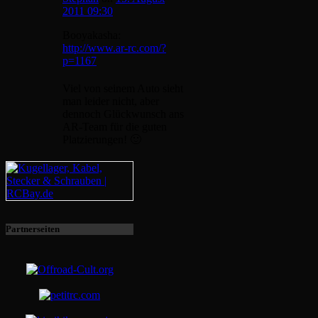
2011 09:30
Booyakasha:
http://www.ar-rc.com/?
p=1167
Viel von seinem Auto sieht
man leider nicht, aber
dennoch Glückwunsch ans
AR-Team für die guten
Platzierungen! 🙂
Partnerseiten