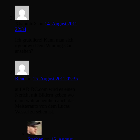
XbanditoX
on
14. August 2011
22:34
Ich gratuliere! Kann man sich
irgendwo Dein Winning-Car
ansehen?
René
on
15. August 2011 05:35
auf AR-RC.com wird es einen
Nericht mit Bildern geben wo
dann wahracheinlich auch das
Meisterauto von dem Lucas
Wessel zu sehen ist.
Stephan
on
15. August