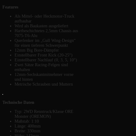
Features
Als Mittel- oder Heckmotor-Truck
aufbaubar
Wird als Baukasten ausgeliefert
Hartbeschichtetes 2,5mm Chassis aus
7075-T6-Alu
Querlenker im „Gull Wing-Design“
für einen tieferen Schwerpunkt
12mm Big Bore-Dämpfer
Einstellbarer Front Kick (20-25°)
Einstellbarer Nachlauf (0, 3, 5, 10°)
Zwei Sätze Racing-Felgen sind
enthalten
12mm-Sechskantmitnehmer vorne
und hinten
Metrische Schrauben und Muttern
Technische Daten
Typ: 2WD Renntruck/Klasse ORE
Monster (OREMON)
Maßstab: 1:10
Länge: 400mm
Breite: 330mm
Höhe: 143mm