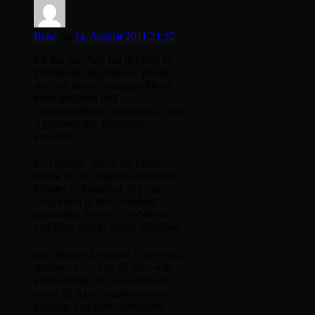
René
on
14. August 2011 21:12
Ich bin dies WE bei der DM in
Dortmund mitgefahren. Heute
sind wir keinen einzigen Meter
mehr gefahren und
Gesamtergebnis wurde aus 2 von
3 gefahrenden Vorläufen
gewertet.
Im Übrigen. Wozu ein Losi?
Heute ist ein Ansmann deutscher
Meister in Modified, B-Final
Sieger und in 40+ Standard
geworden. Sowie Vize-Meister
und Platz drei in Junior Modified.
gez. Stolzer Ansmann Fahrer und
dennoch Losi Fan 😉 Also will
keines Wegs den Losi schlecht
reden 😛 Aber es gibt eine sehr
günstige und gute Alternative