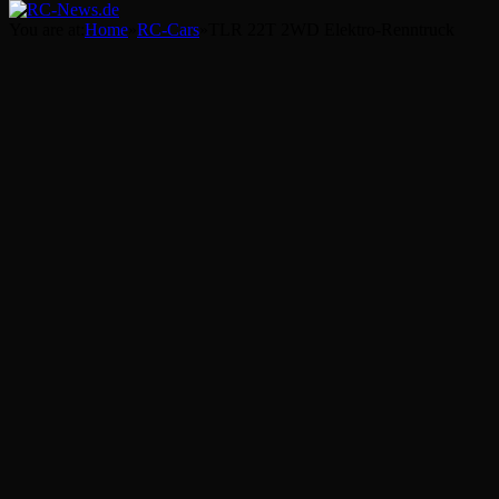
You are at:
Home
»
RC-Cars
»
TLR 22T 2WD Elektro-Renntruck