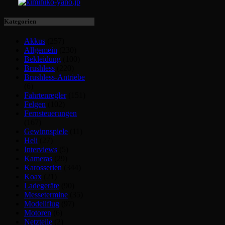
Kategorien
Akkus
(257)
Allgemein
(230)
Bekleidung
(100)
Brushless
(220)
Brushless-Antriebe
(6)
Fahrtenregler
(151)
Felgen
(102)
Fernsteuerungen
(167)
Gewinnspiele
(11)
Heli
(27)
Interviews
(5)
Kameras
(29)
Karosserien
(344)
Koax
(21)
Ladegeräte
(90)
Messetermine
(35)
Modellflug
(97)
Motoren
(6)
Netzteile
(2)