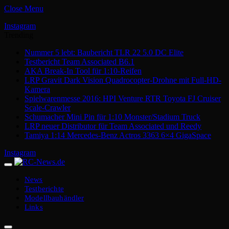
Close Menu
Instagram
Trending
Nummer 5 lebt: Baubericht TLR 22 5.0 DC Elite
Testbericht Team Associated B6.1
AKA Break-In Tool für 1:10-Reifen
LRP Gravit Dark Vision Quadrocopter-Drohne mit Full-HD-
Kamera
Spielwarenmesse 2016: HPI Venture RTR Toyota FJ Cruiser
Scale-Crawler
Schumacher Mini Pin für 1:10 Monster/Stadium Truck
LRP neuer Distributor für Team Associated und Reedy
Tamiya 1:14 Mercedes-Benz Actros 3363 6×4 GigaSpace
Instagram
News
Testberichte
Modellbauhändler
Links