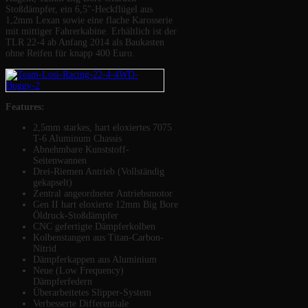
Stoßdämpfer, ein 6,5″-Heckflügel aus
1,2mm Lexan sowie eine flache Karosserie
mit mittiger Fahrerkabine. Erhältlich ist der
TLR 22-4 ab Anfang 2014 als Baukasten
ohne Reifen für knapp 400 Euro.
Features:
2,5mm starkes, hart eloxiertes 7075
T-6 Aluminum Chassis
Abnehmbare Kunststoff-
Seitenwannen
Drei-Riemen Antrieb (Vollständig
gekapselt)
Zentral angeordneter Antriebsmotor
Gen II hart eloxierte 12mm Big Bore
Öldruck-Stoßdämpfer
CNC gefertigte Dämpferkolben
Kolbenstangen aus Titan-Carbon-
Nitrid
Dämpferkappen aus Aluminium
Neue (Low Frequency)
Dämpferfedern
Überarbeitetes Slipper-System
Verbesserte Differentiale