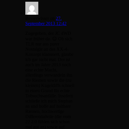
Besserwisser
on
27.
September 2013 12:42
Zugegeben, der JC 4WD
war früher da. 😉 Ob sich
TLR nur aus purer
Nostalgie an das XX-4-
Konzept klammert, glaube
ich gar nicht mal. Der ist
auch im Jahre 2013 noch
eine echte Macht,
allerdings verwandeln ihn
die Riemen sowie die (zu
kleinen) Kugeldiffs schnell
in einen Grund für echte
Tobsuchtsanfälle. Insofern
schließe ich mich Stephan
an und hoffe auf haltbare
Riemen, hochwertige
Differentialteile (die vom
22 2.0 fühlen sich schon
mal gut an) sowie auf