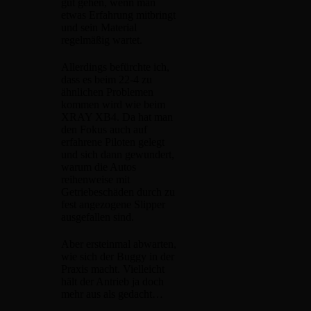
gut gehen, wenn man
etwas Erfahrung mitbringt
und sein Material
regelmäßig wartet.
Allerdings befürchte ich,
dass es beim 22-4 zu
ähnlichen Problemen
kommen wird wie beim
XRAY XB4. Da hat man
den Fokus auch auf
erfahrene Piloten gelegt
und sich dann gewundert,
warum die Autos
reihenweise mit
Getriebeschäden durch zu
fest angezogene Slipper
ausgefallen sind.
Aber ersteinmal abwarten,
wie sich der Buggy in der
Praxis macht. Vielleicht
hält der Antrieb ja doch
mehr aus als gedacht…