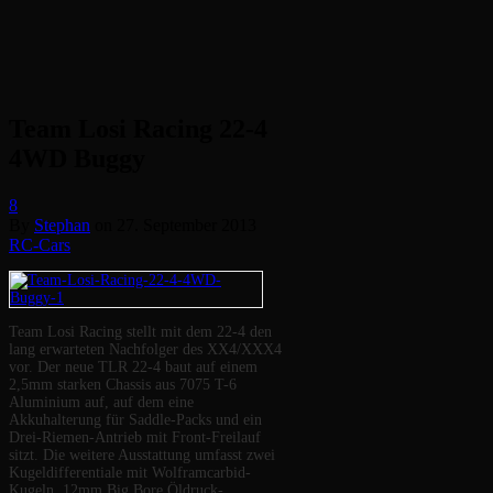
Team Losi Racing 22-4
4WD Buggy
8
By
Stephan
on
27. September 2013
RC-Cars
Team Losi Racing stellt mit dem 22-4 den
lang erwarteten Nachfolger des XX4/XXX4
vor. Der neue TLR 22-4 baut auf einem
2,5mm starken Chassis aus 7075 T-6
Aluminium auf, auf dem eine
Akkuhalterung für Saddle-Packs und ein
Drei-Riemen-Antrieb mit Front-Freilauf
sitzt. Die weitere Ausstattung umfasst zwei
Kugeldifferentiale mit Wolframcarbid-
Kugeln, 12mm Big Bore Öldruck-