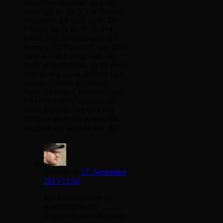
Nicht zwangsläufig. Sich aus
Nostalgie an das XX-4-Konzept
klammern, ich weiß nicht. Der
Klicker macht im SC10 4×4
schon nicht immer, was er soll,
Riemen und Kugeldiff sind nicht
mehr wirklich zeitgemäß, die
Karo ist nicht meins, da sie mich
eher an den xxx-4 erinnert. Der
überall präsente Kunststoff…
Nach der langen Wartezeit hatte
ich einfach mehr erwartet, als
einen Aufguss. Der B44 war
übrigens auch eine Kopie, das
Original war der BJ4 WE. 😉
Stephan
on
27. September
2013 12:30
Ein Riemenantrieb in
Kombination mit
Kugeldiffs kann durchaus