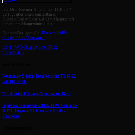
Der Drei-Riemen-Antrieb des TLR 22-4
verfügt über einen einstellbaren
Klicker/Freilauf, der auf dem Hauptschaft
neben dem Hauptzahnrad sitzt.
Kontakt/Bezugsquelle:
Horizon Hobby
GmbH, 25337 Elmshorn
22-4
4WD Buggy
Losi
TLR
TLR03005
Related
Posts
Nummer 5 lebt: Baubericht TLR 22
5.0 DC Elite
Testbericht Team Associated B6.1
Spielwarenmesse 2016: HPI Venture
RTR Toyota FJ Cruiser Scale-
Crawler
8 Kommentare