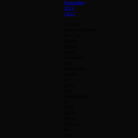
September
2013
14:12
Ja, sieht
unkonventionell
aus. Die
Shorty-
Option
klingt
allerdings
sehr
interessant,
würde
ich
gerne
mal
ausprobieren.
Ich
hoffe,
der B-
Max4
III kann
das
auch,