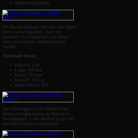
Metrische Kleinteile
Die Rutschkupplung wird über eine Mutter
vorne rechts eingestellt. Auch mit
montierter Karosserie kann der Slipper
durch eine seitliche Öffnung justiert
werden.
Technische Daten:
Maßstab: 1:10
Länge: 419 mm
Breite: 239 mm
Gewicht: 1871 g
Hauptzahnrad: 84T
Die Halterungen für den Saddle-Pack
dienen auch gleichzeitig als Karosserie-
Befestigungen. Links daneben ist gut das
stehende Lenkservo zu erkennen.