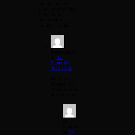
eigentlich auch
schon erledigt. Das
Leben kann
manchmal so
einfach sein! 😀
Besserwisser
on
27.
September
2013 13:32
Der is‘ mir
komisch, der
413er. So rein
optisch schon.
M.
Schmidt
on
27.