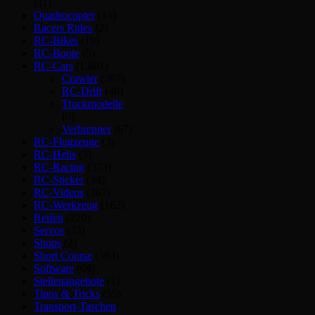
(11)
Quadrocopter
(14)
Racers Rides
(2)
RC-Bikes
(19)
RC-Boote
(5)
RC-Cars
(1.801)
Crawler
(267)
RC-Drift
(40)
Truckmodelle
(9)
Verbrenner
(67)
RC-Flugzeuge
(3)
RC-Helis
(3)
RC-Racing
(373)
RC-Sticker
(34)
RC-Videos
(367)
RC-Werkzeug
(162)
Reifen
(220)
Servos
(73)
Shops
(2)
Short Course
(384)
Software
(69)
Stellenangebote
(1)
Tipps & Tricks
(55)
Transport-Taschen