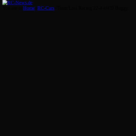
You are at:
Home
»
RC-Cars
»
Team Losi Racing 22-4 4WD Buggy