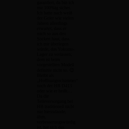
garantiert, da bin ich
mir 100%ig sicher.
Ich hatte nach weiß
der Geier wie vielen
Jahren allerdings
erwartet, dass er
mich so aus den
Socken haut, dass
ich mir überlegen
würde, das Yokomo-
Lager zu verlassen;
dem ist beim
vorgestellten Modell
definitiv nicht so. 😉
Bleibt als
„Hoffnungsschimmer“
noch der HB D413
oder wie er heißt…
Da die
Teileversorgung bei
HB traditionell nicht
nur hierzulande,
ähm,
verbesserungswürdig
ist, hat sich das