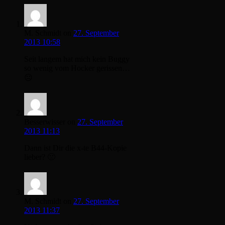
M. Schmidt
on
27. September
2013 10:58
Seit langem hat mich kein Buggy
so wenig vom Hocker gerissen…
😐
Besserwisser
on
27. September
2013 11:13
Dann ist Dir die x-te B44-Kopie
lieber? 🙁
M. Schmidt
on
27. September
2013 11:37