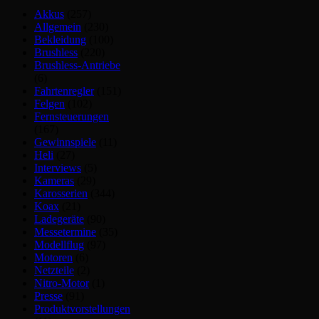
Akkus
(257)
Allgemein
(230)
Bekleidung
(100)
Brushless
(220)
Brushless-Antriebe
(6)
Fahrtenregler
(151)
Felgen
(102)
Fernsteuerungen
(167)
Gewinnspiele
(11)
Heli
(27)
Interviews
(5)
Kameras
(29)
Karosserien
(344)
Koax
(21)
Ladegeräte
(90)
Messetermine
(35)
Modellflug
(97)
Motoren
(6)
Netzteile
(2)
Nitro-Motor
(1)
Presse
(91)
Produktvorstellungen