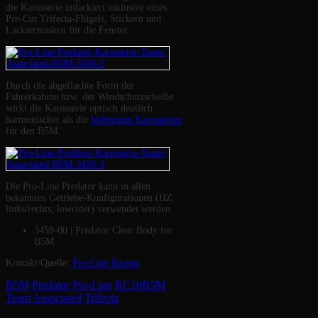
die Karosserie unlackiert inklusive eines
Pre-Cut Trifecta-Flügels, Stickern und
Lackiermasken für die Fenster.
Durch die abgeflachte Form der
Fahrerkabine bzw. der Windschutzscheibe
wirkt die Karosserie optisch deutlich
harmonischer als die
bisherigen Karosserien
für den B5M.
Die Pro-Line Predator kann in allen
bekannten Getriebe-Konfigurationen (HZ
links/rechts; lowrider) verwendet werden.
3459-00 | Predator Clear Body for
B5M
Kontakt/Quelle:
Pro-Line Racing
B5M
Predator
Pro-Line
RC10B5M
Team Associated
Trifecta