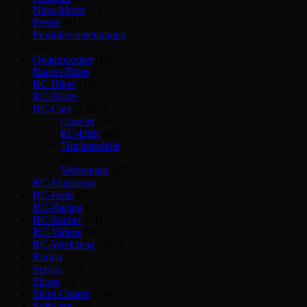
Nitro-Motor
(1)
Presse
(91)
Produktvorstellungen
(11)
Quadrocopter
(14)
Racers Rides
(2)
RC-Bikes
(19)
RC-Boote
(5)
RC-Cars
(1.801)
Crawler
(267)
RC-Drift
(40)
Truckmodelle
(9)
Verbrenner
(67)
RC-Flugzeuge
(3)
RC-Helis
(3)
RC-Racing
(373)
RC-Sticker
(34)
RC-Videos
(367)
RC-Werkzeug
(162)
Reifen
(220)
Servos
(73)
Shops
(2)
Short Course
(384)
Software
(69)