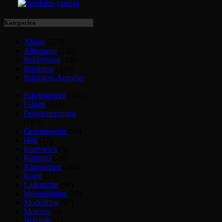
Kategorien
Akkus
(257)
Allgemein
(230)
Bekleidung
(100)
Brushless
(220)
Brushless-Antriebe
(6)
Fahrtenregler
(151)
Felgen
(102)
Fernsteuerungen
(167)
Gewinnspiele
(11)
Heli
(27)
Interviews
(5)
Kameras
(29)
Karosserien
(344)
Koax
(21)
Ladegeräte
(90)
Messetermine
(35)
Modellflug
(97)
Motoren
(6)
Netzteile
(2)