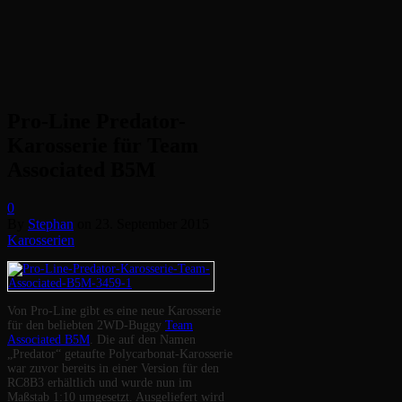
Pro-Line Predator-
Karosserie für Team
Associated B5M
0
By
Stephan
on
23. September 2015
Karosserien
Von Pro-Line gibt es eine neue Karosserie
für den beliebten 2WD-Buggy
Team
Associated B5M
. Die auf den Namen
„Predator“ getaufte Polycarbonat-Karosserie
war zuvor bereits in einer Version für den
RC8B3 erhältlich und wurde nun im
Maßstab 1:10 umgesetzt. Ausgeliefert wird