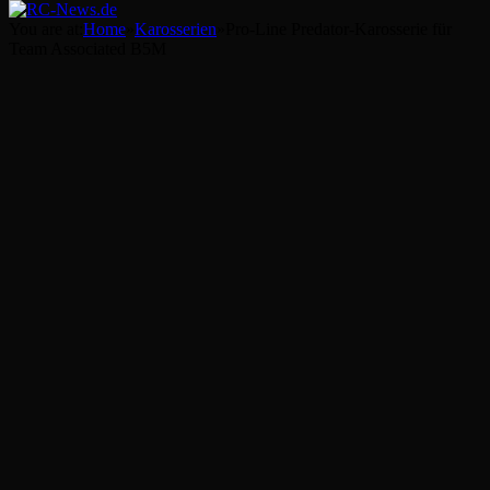
You are at:
Home
»
Karosserien
»
Pro-Line Predator-Karosserie für
Team Associated B5M