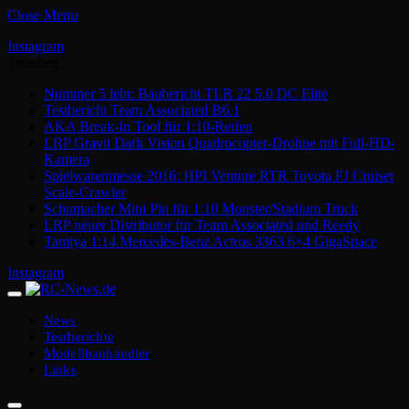
Close Menu
Instagram
Trending
Nummer 5 lebt: Baubericht TLR 22 5.0 DC Elite
Testbericht Team Associated B6.1
AKA Break-In Tool für 1:10-Reifen
LRP Gravit Dark Vision Quadrocopter-Drohne mit Full-HD-
Kamera
Spielwarenmesse 2016: HPI Venture RTR Toyota FJ Cruiser
Scale-Crawler
Schumacher Mini Pin für 1:10 Monster/Stadium Truck
LRP neuer Distributor für Team Associated und Reedy
Tamiya 1:14 Mercedes-Benz Actros 3363 6×4 GigaSpace
Instagram
News
Testberichte
Modellbauhändler
Links