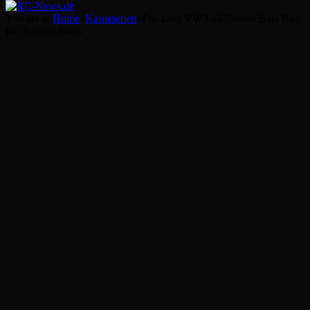
You are at:
Home
»
Karosserien
»
Pro-Line VW Full Fender Baja Bug
für Traxxas Slash