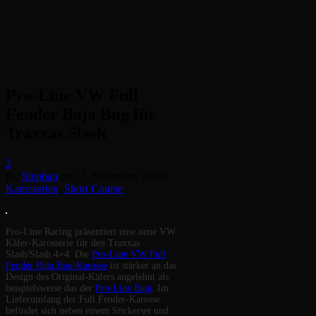
Pro-Line VW Full
Fender Baja Bug für
Traxxas Slash
2
By
Stephan
on
17. November 2010
Karosserien
,
Short Course
Pro-Line Racing präsentiert eine neue VW
Käfer-Karosserie für den Traxxas
Slash/Slash 4×4. Die
Pro-Line VW Full
Fender Baja Bug-Karosse
ist stärker an das
Design des Original-Käfers angelehnt als
beispielsweise das der
Pro-Line Baja
. Im
Lieferumfang der Full Fender-Karosse
befindet sich neben einem Stickerset und