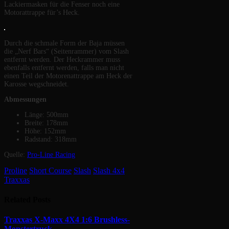
Lackiermasken für die Fenser noch eine
Motorattrappe für’s Heck.
Durch die schmale Form der Baja müssen
die „Nerf Bars“ (Seitenrammer) vom Slash
entfernt werden. Der Heckrammer muss
ebenfalls entfernt werden, falls man nicht
einen Teil der Motorenattrappe am Heck der
Karosse wegschneidet.
Abmessungen
Länge: 500mm
Breite: 178mm
Höhe: 152mm
Radstand: 318mm
Quelle:
Pro-Line Racing
Proline
Short Course
Slash
Slash 4x4
Traxxas
Related
Posts
Traxxas X-Maxx 4X4 1:6 Brushless-
Monstertruck