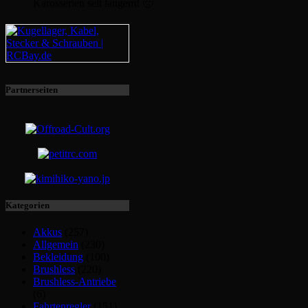
Karosserien seit langem! 🙁
Partnerseiten
Kategorien
Akkus
(257)
Allgemein
(230)
Bekleidung
(100)
Brushless
(220)
Brushless-Antriebe
(6)
Fahrtenregler
(151)