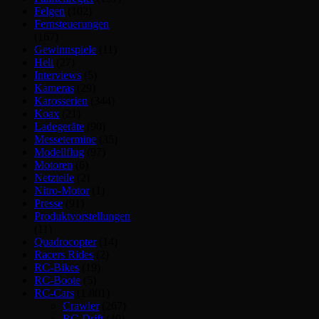
Felgen
(102)
Fernsteuerungen
(167)
Gewinnspiele
(11)
Heli
(27)
Interviews
(5)
Kameras
(29)
Karosserien
(344)
Koax
(21)
Ladegeräte
(90)
Messetermine
(35)
Modellflug
(97)
Motoren
(6)
Netzteile
(2)
Nitro-Motor
(1)
Presse
(91)
Produktvorstellungen
(11)
Quadrocopter
(14)
Racers Rides
(2)
RC-Bikes
(19)
RC-Boote
(5)
RC-Cars
(1.801)
Crawler
(267)
RC-Drift
(40)