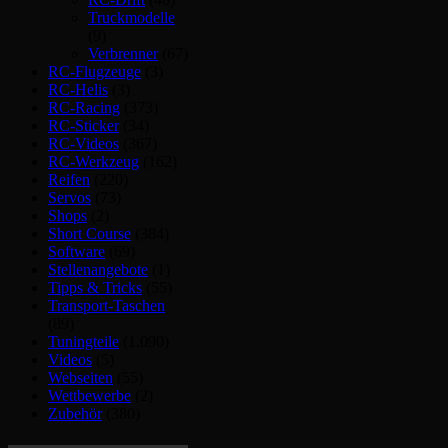
Truckmodelle
(9)
Verbrenner
(67)
RC-Flugzeuge
(3)
RC-Helis
(3)
RC-Racing
(373)
RC-Sticker
(34)
RC-Videos
(367)
RC-Werkzeug
(162)
Reifen
(220)
Servos
(73)
Shops
(2)
Short Course
(384)
Software
(69)
Stellenangebote
(1)
Tipps & Tricks
(55)
Transport-Taschen
(89)
Tuningteile
(1.090)
Videos
(5)
Webseiten
(55)
Wettbewerbe
(2)
Zubehör
(380)