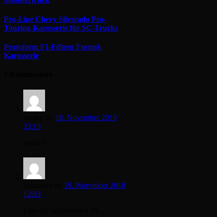
Pro-Line Chevy Silverado Pro-
Touring-Karosserie für SC-Trucks
Protoform F1-Fifteen Formel-
Karosserie
2 Kommentare
stooky
on
18. November 2010
23:13
geilo!!!
Sebastian
on
19. November 2010
12:03
Eine der schlimmsten PL-