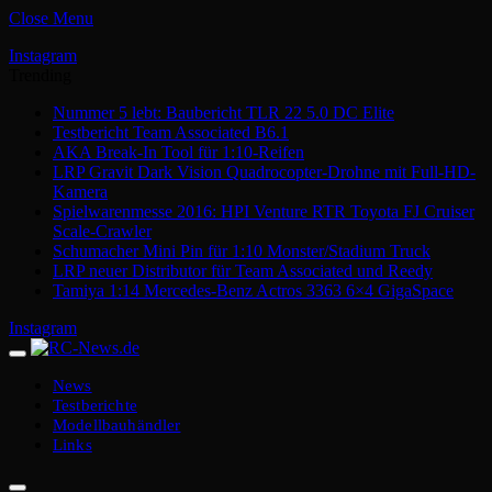
Close Menu
Instagram
Trending
Nummer 5 lebt: Baubericht TLR 22 5.0 DC Elite
Testbericht Team Associated B6.1
AKA Break-In Tool für 1:10-Reifen
LRP Gravit Dark Vision Quadrocopter-Drohne mit Full-HD-
Kamera
Spielwarenmesse 2016: HPI Venture RTR Toyota FJ Cruiser
Scale-Crawler
Schumacher Mini Pin für 1:10 Monster/Stadium Truck
LRP neuer Distributor für Team Associated und Reedy
Tamiya 1:14 Mercedes-Benz Actros 3363 6×4 GigaSpace
Instagram
News
Testberichte
Modellbauhändler
Links