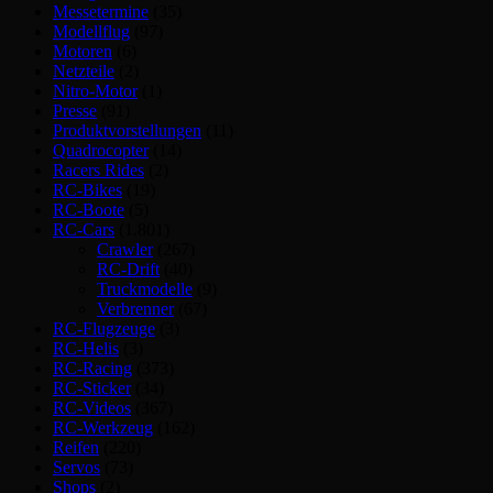
Messetermine
(35)
Modellflug
(97)
Motoren
(6)
Netzteile
(2)
Nitro-Motor
(1)
Presse
(91)
Produktvorstellungen
(11)
Quadrocopter
(14)
Racers Rides
(2)
RC-Bikes
(19)
RC-Boote
(5)
RC-Cars
(1.801)
Crawler
(267)
RC-Drift
(40)
Truckmodelle
(9)
Verbrenner
(67)
RC-Flugzeuge
(3)
RC-Helis
(3)
RC-Racing
(373)
RC-Sticker
(34)
RC-Videos
(367)
RC-Werkzeug
(162)
Reifen
(220)
Servos
(73)
Shops
(2)