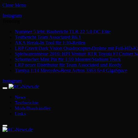
Close Menu
Instagram
Trending
Nummer 5 lebt: Baubericht TLR 22 5.0 DC Elite
Testbericht Team Associated B6.1
AKA Break-In Tool für 1:10-Reifen
LRP Gravit Dark Vision Quadrocopter-Drohne mit Full-HD-K
Spielwarenmesse 2016: HPI Venture RTR Toyota FJ Cruiser S
Schumacher Mini Pin für 1:10 Monster/Stadium Truck
LRP neuer Distributor für Team Associated und Reedy
Tamiya 1:14 Mercedes-Benz Actros 3363 6×4 GigaSpace
Instagram
News
Testberichte
Modellbauhändler
Links