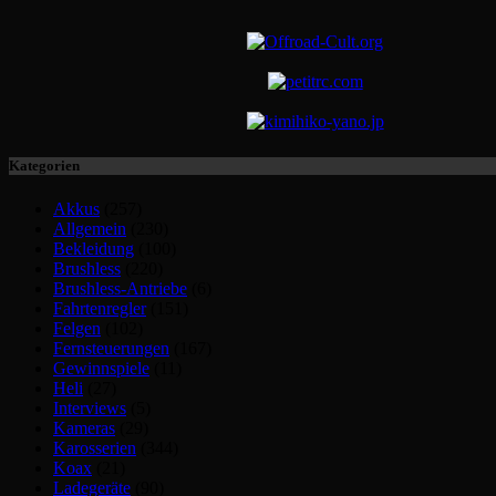
Kategorien
Akkus
(257)
Allgemein
(230)
Bekleidung
(100)
Brushless
(220)
Brushless-Antriebe
(6)
Fahrtenregler
(151)
Felgen
(102)
Fernsteuerungen
(167)
Gewinnspiele
(11)
Heli
(27)
Interviews
(5)
Kameras
(29)
Karosserien
(344)
Koax
(21)
Ladegeräte
(90)