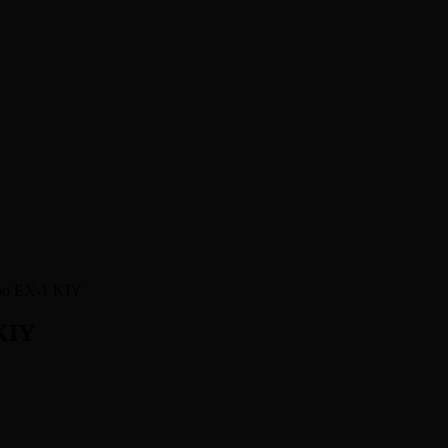
po EX-1 KIY
KIY