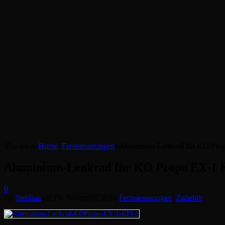
You are at:
Home
»
Fernsteuerungen
»
Aluminium-Lenkrad für KO Pro
Aluminium-Lenkrad für KO Propo EX-1 
0
By
Stephan
on
15. November 2014
Fernsteuerungen
,
Zubehör