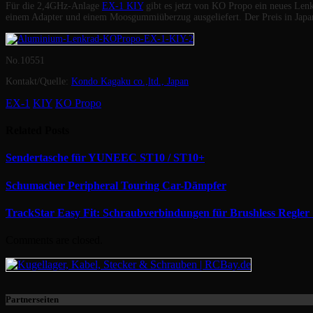
Für die 2,4GHz-Anlage
EX-1 KIY
gibt es jetzt von KO Propo ein neues Le
einem Adapter und einem Moosgummiüberzug ausgeliefert. Der Preis in Japan 
No.10551
Kontakt/Quelle:
Kondo Kagaku co.,ltd., Japan
EX-1
KIY
KO Propo
Related
Posts
Sendertasche für YUNEEC ST10 / ST10+
Schumacher Peripheral Touring Car-Dämpfer
TrackStar Easy Fit: Schraubverbindungen für Brushless Regle
Comments are closed.
Partnerseiten