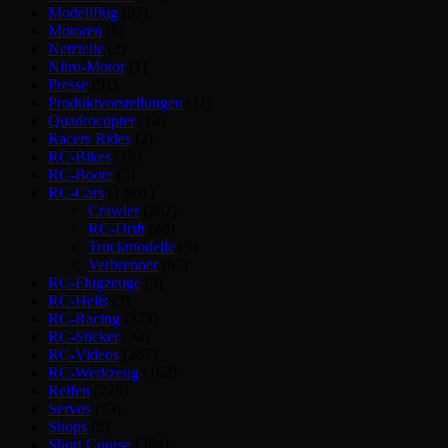
Modellflug
(97)
Motoren
(6)
Netzteile
(2)
Nitro-Motor
(1)
Presse
(91)
Produktvorstellungen
(11)
Quadrocopter
(14)
Racers Rides
(2)
RC-Bikes
(19)
RC-Boote
(5)
RC-Cars
(1.801)
Crawler
(267)
RC-Drift
(40)
Truckmodelle
(9)
Verbrenner
(67)
RC-Flugzeuge
(3)
RC-Helis
(3)
RC-Racing
(373)
RC-Sticker
(34)
RC-Videos
(367)
RC-Werkzeug
(162)
Reifen
(220)
Servos
(73)
Shops
(2)
Short Course
(384)