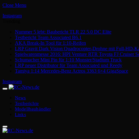
Close Menu
Instagram
Trending
Nummer 5 lebt: Baubericht TLR 22 5.0 DC Elite
Testbericht Team Associated B6.1
AKA Break-In Tool für 1:10-Reifen
LRP Gravit Dark Vision Quadrocopter-Drohne mit Full-HD-K
Spielwarenmesse 2016: HPI Venture RTR Toyota FJ Cruiser S
Schumacher Mini Pin für 1:10 Monster/Stadium Truck
LRP neuer Distributor für Team Associated und Reedy
Tamiya 1:14 Mercedes-Benz Actros 3363 6×4 GigaSpace
Instagram
News
Testberichte
Modellbauhändler
Links