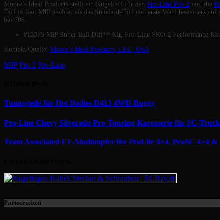
Moore’s Ideal Products stellt ein Kugeldiff für den
Pro-Line Pro-2
und die
P
Diff ist laut MIP leichter als das Standard-Diff und erste Wahl besonders auf
bei 60$.
#13375 MIP Super Ball Diff™ Kit, Pro-Line PRO-2 Performance Kit
Kontakt/Quelle:
Moore’s Ideal Products, LLC, USA
MIP
Pro 2
Pro-Line
Related
Posts
Tuningteile für Hot Bodies D413 4WD-Buggy
Pro-Line Chevy Silverado Pro-Touring-Karosserie für SC-Truck
Team Associated FT-Aludämpfer für ProLite 4×4, ProSC 4×4 &
Comments are closed.
Partnerseiten