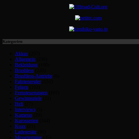
Kategorien
Akkus
(257)
Allgemein
(230)
Bekleidung
(100)
Brushless
(220)
Brushless-Antriebe
(6)
Fahrtenregler
(151)
Felgen
(102)
Fernsteuerungen
(167)
Gewinnspiele
(11)
Heli
(27)
Interviews
(5)
Kameras
(29)
Karosserien
(344)
Koax
(21)
Ladegeräte
(90)
Messetermine
(35)