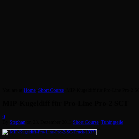
You are at:
Home
»
Short Course
»
MIP-Kugeldiff für Pro-Line Pro-2 
MIP-Kugeldiff für Pro-Line Pro-2 SCT
0
By
Stephan
on
23. Dezember 2013
Short Course
,
Tuningteile