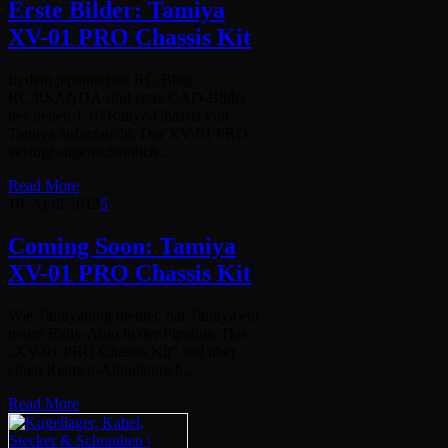
Erste Bilder: Tamiya
XV-01 PRO Chassis Kit
In dem japanischen RC-Blog
RC.P.SANDA sind erste CAD-Bilder
des neuen 1:10 Rallye-Chassis von
Tamiya aufgetaucht. Der XV-01 PRO
verfügt augenscheinlich…
Read More
10. April 2012
5
Coming Soon: Tamiya
XV-01 PRO Chassis Kit
Wie Tamiyablog meldet, hat Tamiya ein
neues Rally-Auto in der Pipeline. Das
„XV-01 PRO Chassis Kit“ soll über
einen Riemen-Allradantrieb,…
Read More