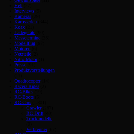
Gewinnspiele
(11)
Heli
(27)
Interviews
(5)
Kameras
(29)
Karosserien
(344)
Koax
(21)
Ladegeräte
(90)
Messetermine
(35)
Modellflug
(97)
Motoren
(6)
Netzteile
(2)
Nitro-Motor
(1)
Presse
(91)
Produktvorstellungen
(11)
Quadrocopter
(14)
Racers Rides
(2)
RC-Bikes
(19)
RC-Boote
(5)
RC-Cars
(1.801)
Crawler
(267)
RC-Drift
(40)
Truckmodelle
(9)
Verbrenner
(67)