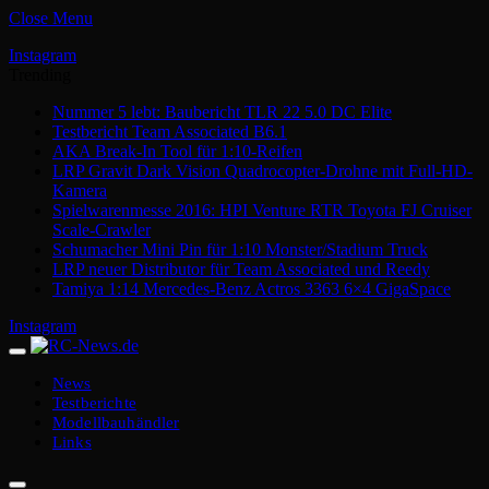
Close Menu
Instagram
Trending
Nummer 5 lebt: Baubericht TLR 22 5.0 DC Elite
Testbericht Team Associated B6.1
AKA Break-In Tool für 1:10-Reifen
LRP Gravit Dark Vision Quadrocopter-Drohne mit Full-HD-
Kamera
Spielwarenmesse 2016: HPI Venture RTR Toyota FJ Cruiser
Scale-Crawler
Schumacher Mini Pin für 1:10 Monster/Stadium Truck
LRP neuer Distributor für Team Associated und Reedy
Tamiya 1:14 Mercedes-Benz Actros 3363 6×4 GigaSpace
Instagram
News
Testberichte
Modellbauhändler
Links