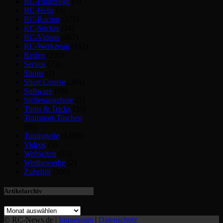
RC-Flugzeuge
(3)
RC-Helis
(3)
RC-Racing
(373)
RC-Sticker
(34)
RC-Videos
(367)
RC-Werkzeug
(162)
Reifen
(220)
Servos
(73)
Shops
(2)
Short Course
(384)
Software
(69)
Stellenangebote
(1)
Tipps & Tricks
(55)
Transport-Taschen
(89)
Tuningteile
(1.090)
Videos
(5)
Webseiten
(55)
Wettbewerbe
(2)
Zubehör
(380)
Artikelarchiv
© RC-News.de |
Impressum
|
Datenschutz