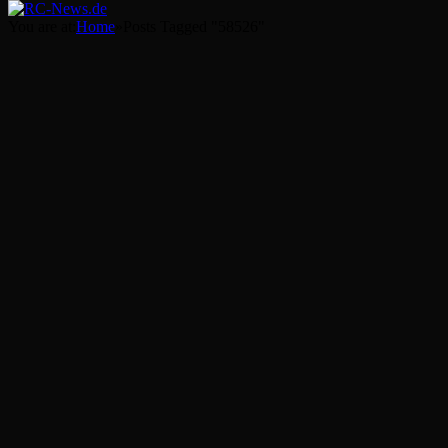
You are at:
Home
»
Posts Tagged "58526"