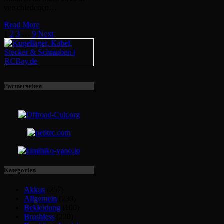
verschiedenen…
Read More
1
2
3
…
9
Next
Partnerseiten
Kategorien
Akkus
(257)
Allgemein
(230)
Bekleidung
(100)
Brushless
(220)