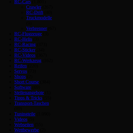
RC-Cars
(1.801)
Crawler
(267)
RC-Drift
(40)
Truckmodelle
(9)
Verbrenner
(67)
RC-Flugzeuge
(3)
RC-Helis
(3)
RC-Racing
(373)
RC-Sticker
(34)
RC-Videos
(367)
RC-Werkzeug
(162)
Reifen
(220)
Servos
(73)
Shops
(2)
Short Course
(384)
Software
(69)
Stellenangebote
(1)
Tipps & Tricks
(55)
Transport-Taschen
(89)
Tuningteile
(1.090)
Videos
(5)
Webseiten
(55)
Wettbewerbe
(2)