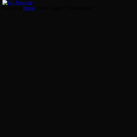
You are at:
Home
»
Posts Tagged "Thundertiger"