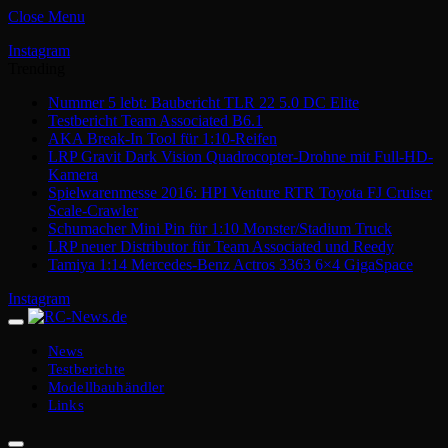
Close Menu
Instagram
Trending
Nummer 5 lebt: Baubericht TLR 22 5.0 DC Elite
Testbericht Team Associated B6.1
AKA Break-In Tool für 1:10-Reifen
LRP Gravit Dark Vision Quadrocopter-Drohne mit Full-HD-
Kamera
Spielwarenmesse 2016: HPI Venture RTR Toyota FJ Cruiser
Scale-Crawler
Schumacher Mini Pin für 1:10 Monster/Stadium Truck
LRP neuer Distributor für Team Associated und Reedy
Tamiya 1:14 Mercedes-Benz Actros 3363 6×4 GigaSpace
Instagram
News
Testberichte
Modellbauhändler
Links