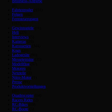
Brushless-Antriebe
(6)
Fahrtenregler
(151)
Felgen
(102)
Fernsteuerungen
(167)
Gewinnspiele
(11)
Heli
(27)
Interviews
(5)
Kameras
(29)
Karosserien
(344)
Koax
(21)
Ladegeräte
(90)
Messetermine
(35)
Modellflug
(97)
Motoren
(6)
Netzteile
(2)
Nitro-Motor
(1)
Presse
(91)
Produktvorstellungen
(11)
Quadrocopter
(14)
Racers Rides
(2)
RC-Bikes
(19)
RC-Boote
(5)