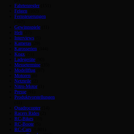
(6)
Fahrtenregler
(151)
Felgen
(102)
Fernsteuerungen
(167)
Gewinnspiele
(11)
Heli
(27)
Interviews
(5)
Kameras
(29)
Karosserien
(344)
Koax
(21)
Ladegeräte
(90)
Messetermine
(35)
Modellflug
(97)
Motoren
(6)
Netzteile
(2)
Nitro-Motor
(1)
Presse
(91)
Produktvorstellungen
(11)
Quadrocopter
(14)
Racers Rides
(2)
RC-Bikes
(19)
RC-Boote
(5)
RC-Cars
(1.801)