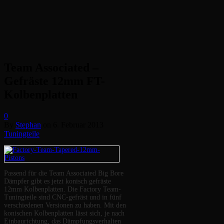
Team Associated –
Gefräste 12mm FT-
Kolbenplatten
0
By
Stephan
on
6. Februar 2013
Tuningteile
Passend für die Team Associated Big Bore
Dämpfer gibt es jetzt konisch gefräste
12mm Kolbenplatten. Die Factory Team-
Tuningteile sind CNC-gefräst und in fünf
verschiedenen Versionen zu haben. Mit den
konischen Kolbenplatten lässt sich, je nach
Einbaurichtung, das Dämpfungsverhalten