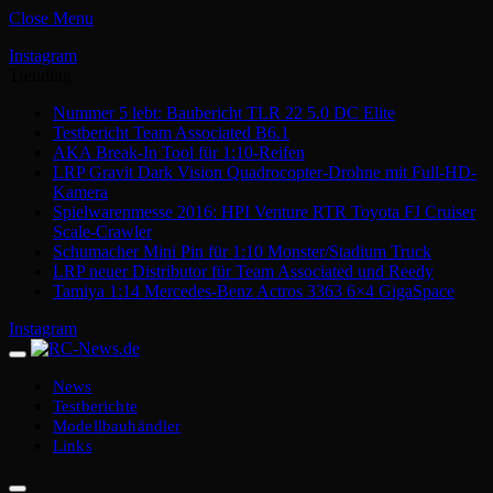
Close Menu
Instagram
Trending
Nummer 5 lebt: Baubericht TLR 22 5.0 DC Elite
Testbericht Team Associated B6.1
AKA Break-In Tool für 1:10-Reifen
LRP Gravit Dark Vision Quadrocopter-Drohne mit Full-HD-
Kamera
Spielwarenmesse 2016: HPI Venture RTR Toyota FJ Cruiser
Scale-Crawler
Schumacher Mini Pin für 1:10 Monster/Stadium Truck
LRP neuer Distributor für Team Associated und Reedy
Tamiya 1:14 Mercedes-Benz Actros 3363 6×4 GigaSpace
Instagram
News
Testberichte
Modellbauhändler
Links