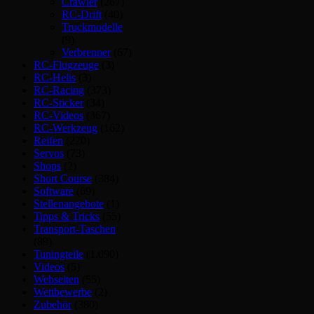
Crawler
(267)
RC-Drift
(40)
Truckmodelle
(9)
Verbrenner
(67)
RC-Flugzeuge
(3)
RC-Helis
(3)
RC-Racing
(373)
RC-Sticker
(34)
RC-Videos
(367)
RC-Werkzeug
(162)
Reifen
(220)
Servos
(73)
Shops
(2)
Short Course
(384)
Software
(69)
Stellenangebote
(1)
Tipps & Tricks
(55)
Transport-Taschen
(89)
Tuningteile
(1.090)
Videos
(5)
Webseiten
(55)
Wettbewerbe
(2)
Zubehör
(380)