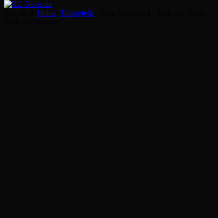
You are at:
Home
»
Tuningteile
»
Team Associated – Gefräste 12mm
FT-Kolbenplatten