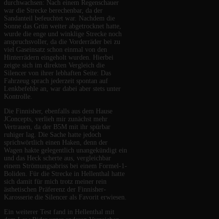
durchwachsen: Nach einem Regenschauer
war die Strecke berechenbar, da der
Sandanteil befeuchtet war. Nachdem die
Sonne das Grün weiter abgetrocknet hatte,
wurde die enge und winklige Strecke noch
anspruchsvoller, da die Vorderräder bei zu
viel Gaseinsatz schon einmal von den
Hinterrädern eingeholt wurden. Hierbei
zeigte sich im direkten Vergleich die
Silencer von ihrer lebhaften Seite: Das
Fahrzeug sprach jederzeit spontan auf
Lenkbefehle an, war dabei aber stets unter
Kontrolle.
Die Finnisher, ebenfalls aus dem Hause
JConcepts, verlieh mir zunächst mehr
Vertrauen, da der B5M mit ihr spürbar
ruhiger lag. Die Sache hatte jedoch
sprichwörtlich einen Haken, denn der
Wagen hakte gelegentlich unangekündigt ein
und das Heck scherte aus, vergleichbar
einem Strömungsabriss bei einem Formel-1-
Boliden. Für die Strecke in Hellenthal hatte
sich damit für mich trotz meiner rein
ästhetischen Präferenz der Finnisher-
Karosserie die Silencer als Favorit erwiesen.
Ein weiterer Test fand in Hellenthal mit