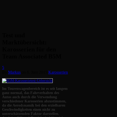
Test und
Marktübersicht:
Karosserien für den
Team Associated B5M
5
By
Markus
on
6. Juni 2015
Karosserien
Im Tourenwagenbereich ist es seit langem
ganz normal, das Fahrverhalten des
Autos auch durch die Verwendung
verschiedener Karosserien abzustimmen,
da die Aerodynamik bei den erzielbaren
Geschwindigkeiten einen nicht zu
unterschätzenden Faktor darstellen.