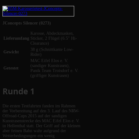
JConcepts Silencer (0273)
Karosse, Abdeckmasken,
Lieferumfang
Sticker, 2 Flügel (6.5″ Hi-
Clearance)
38 g (Schnittkante Low-
Gewicht
Rider)
MAC Eifel Elos e. V.
(sandiger Kunstrasen),
Getestet
Panik Team Troisdorf e. V.
(griffiger Kunstrasen)
Runde 1
Die ersten Testfahrten fanden im Rahmen
der Vorbereitung auf den 3. Lauf des NRW-
Offroad-Cups 2015 auf der sandigen
Kunstrasenstrecke des MAC Eifel Elos e. V.
in Hellenthal statt. Der Griff auf der kleinen
aber feinen Bahn wahr aufgrund der
Wetterbedingungen ein wenig