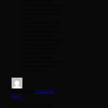
Finnisher/Lepter mit
Frontflügel/Phantom (ohne
Finne bei engen Kurven);
Griff mittel Silencer; Griff
niedrig
Silencer/Baukasten/Lepter;
Griff sehr niedrig Lepter.
Für Kunstrasenfahrer sind
die beiden JConcepts-
Deckel sicherlich eine gute
Wahl (Silencer fühlt sich
ähnlich aber irgendwie
lebendiger an, als die Kit-
Karo), für rutschigen
Lehm würde ich zusätzlich
zur Baukastenkaro die
Lepter einpacken.
M. Schmidt
on
7. Juni 2015
23:30
Noch zur Ergänzung: Die