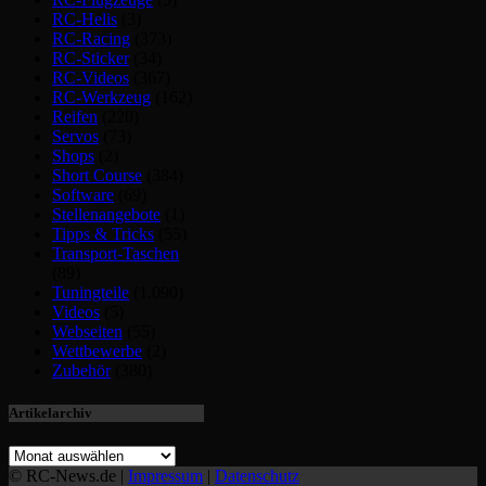
RC-Helis
(3)
RC-Racing
(373)
RC-Sticker
(34)
RC-Videos
(367)
RC-Werkzeug
(162)
Reifen
(220)
Servos
(73)
Shops
(2)
Short Course
(384)
Software
(69)
Stellenangebote
(1)
Tipps & Tricks
(55)
Transport-Taschen
(89)
Tuningteile
(1.090)
Videos
(5)
Webseiten
(55)
Wettbewerbe
(2)
Zubehör
(380)
Artikelarchiv
© RC-News.de |
Impressum
|
Datenschutz