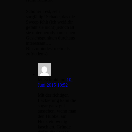
Schöner Test, sehr
sorgfältig! Schade, das die
Sweep fehlt (ich weiß,dir
gefällt sie nicht) jedoch ist
sie unter aerodynamischen
Gesichtspunkten durchaus
interessant….
Bin zumindest mehr als
zufrieden;-)
M. Schmidt
on
10.
Juni 2015 18:52
Mit der richtigen
Lackierung kann die
sogar ganz gut
aussehen, wenn man
den Hubbel am
Heck ein wenig
kaschiert. Gründe