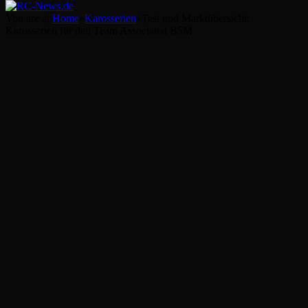
You are at:
Home
»
Karosserien
»
Test und Marktübersicht:
Karosserien für den Team Associated B5M