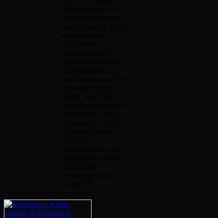
dafür, die Sweep
Muzzle außen vor
geblieben ist waren,
dass der ganze Kram
einschließlich
Lackierung
eigenfinanziert ist,
die Muzzle ähnliche
Eigenschaften wie
die Phantom und die
Finnisher haben
dürfte, und ohne
weiteres nicht in den
heimischen Läden
zu haben ist. Bei der
Azarashi Lepter
habe ich
diesbezüglich eine
Ausnahme gemacht,
weil ich die
unbedingt haben
wollte. 😉