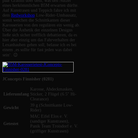
paar Gramm über dem, was den Nutzer
eines herkömmlichen B5M erwarten dürfte.
Auf Kunstrasen und Teppich fahre ich mit
dem
Redworkshop
Low-Rider-Umbausatz,
somit weichen die Schnittkanten dieser
Karosserien von den regulären ein wenig ab.
Über die Ästhetik der einzelnen Designs
ließe sich sicher trefflich debattieren, da es
hier aber einzig um das Fahrverhalten der
Lexanhauben gehen soll, belasse ich es bei
einem ‚es sollte für fast jeden was dabei
sein‘. 😉
JConcepts Finnisher (0281)
Karosse, Abdeckmasken,
Lieferumfang
Sticker, 2 Flügel (6.5″ Hi-
Clearance)
39 g (Schnittkante Low-
Gewicht
Rider)
MAC Eifel Elos e. V.
(sandiger Kunstrasen),
Getestet
Panik Team Troisdorf e. V.
(griffiger Kunstrasen)