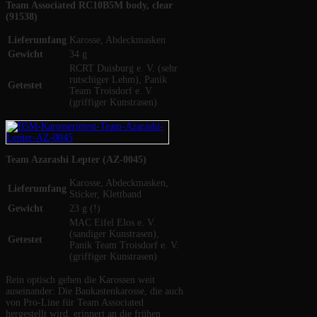
Team Associated RC10B5M body, clear
(91538)
Lieferumfang
Karosse, Abdeckmasken
Gewicht
34 g
RCRT Duisburg e. V. (sehr
rutschiger Lehm), Panik
Getestet
Team Troisdorf e. V.
(griffiger Kunstrasen)
Team Azarashi Lepter (AZ-0045)
Karosse, Abdeckmasken,
Lieferumfang
Sticker, Klettband
Gewicht
23 g (!)
MAC Eifel Elos e. V.
(sandiger Kunstrasen),
Getestet
Panik Team Troisdorf e. V.
(griffiger Kunstrasen)
Rein optisch gehen die Karossen weit
auseinander: Die Baukastenkarosse, die auch
von Pro-Line für Team Associated
hergestellt wird, erinnert an die frühen