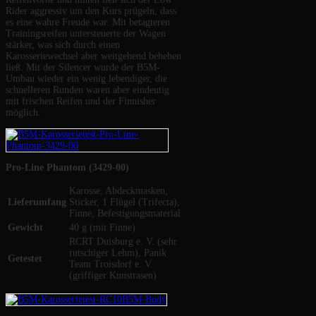
Rider aggressiv um den Kurs prügeln, dass
es eine wahre Freude war. Mit betagteren
Trainingsreifen untersteuerte der Wagen
stärker, was sich durch einen
Karosseriewechsel aber weitgehend beheben
ließ. Mit der Silencer wurde der B5M-
Umbau wieder ein wenig lebendiger, die
schnelleren Runden waren aber eindeutig
mit frischen Reifen und der Finnisher
möglich.
Pro-Line Phantom (3429-00)
Karosse, Abdeckmasken,
Lieferumfang
Sticker, 1 Flügel (Trifecta),
Finne, Befestigungsmaterial
Gewicht
40 g (mit Finne)
RCRT Duisburg e. V. (sehr
rutschiger Lehm), Panik
Getestet
Team Troisdorf e. V.
(griffiger Kunstrasen)