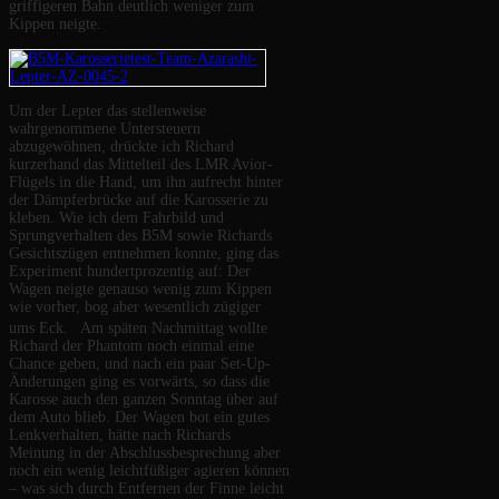
griffigeren Bahn deutlich weniger zum
Kippen neigte.
Um der Lepter das stellenweise
wahrgenommene Untersteuern
abzugewöhnen, drückte ich Richard
kurzerhand das Mittelteil des LMR Avior-
Flügels in die Hand, um ihn aufrecht hinter
der Dämpferbrücke auf die Karosserie zu
kleben. Wie ich dem Fahrbild und
Sprungverhalten des B5M sowie Richards
Gesichtszügen entnehmen konnte, ging das
Experiment hundertprozentig auf: Der
Wagen neigte genauso wenig zum Kippen
wie vorher, bog aber wesentlich zügiger
ums Eck. Am späten Nachmittag wollte
Richard der Phantom noch einmal eine
Chance geben, und nach ein paar Set-Up-
Änderungen ging es vorwärts, so dass die
Karosse auch den ganzen Sonntag über auf
dem Auto blieb. Der Wagen bot ein gutes
Lenkverhalten, hätte nach Richards
Meinung in der Abschlussbesprechung aber
noch ein wenig leichtfüßiger agieren können
– was sich durch Entfernen der Finne leicht