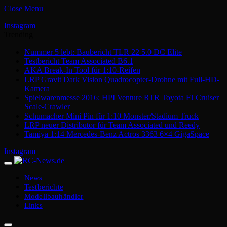
Close Menu
Instagram
Trending
Nummer 5 lebt: Baubericht TLR 22 5.0 DC Elite
Testbericht Team Associated B6.1
AKA Break-In Tool für 1:10-Reifen
LRP Gravit Dark Vision Quadrocopter-Drohne mit Full-HD-
Kamera
Spielwarenmesse 2016: HPI Venture RTR Toyota FJ Cruiser
Scale-Crawler
Schumacher Mini Pin für 1:10 Monster/Stadium Truck
LRP neuer Distributor für Team Associated und Reedy
Tamiya 1:14 Mercedes-Benz Actros 3363 6×4 GigaSpace
Instagram
News
Testberichte
Modellbauhändler
Links