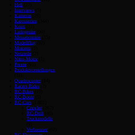
Heli
(27)
Interviews
(5)
Kameras
(29)
Karosserien
(344)
Koax
(21)
Ladegeräte
(90)
Messetermine
(35)
Modellflug
(97)
Motoren
(6)
Netzteile
(2)
Nitro-Motor
(1)
Presse
(91)
Produktvorstellungen
(11)
Quadrocopter
(14)
Racers Rides
(2)
RC-Bikes
(19)
RC-Boote
(5)
RC-Cars
(1.801)
Crawler
(267)
RC-Drift
(40)
Truckmodelle
(9)
Verbrenner
(67)
RC-Flugzeuge
(3)