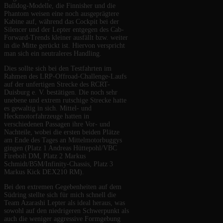
Bulldog-Modelle, die Finnisher und die
Phantom weisen eine noch ausgeprägtere
Kabine auf, während das Cockpit bei der
Silencer und der Lepter entgegen des Cab-
Forward-Trends kleiner ausfällt bzw. weiter
in die Mitte gerückt ist. Hiervon verspricht
man sich ein neutraleres Handling.
Dies sollte sich bei den Testfahrten im
Rahmen des LRP-Offroad-Challenge-Laufs
auf der unfertigen Strecke des RCRT-
Duisburg e. V. bestätigen. Die noch sehr
unebene und extrem rutschige Strecke hatte
es gewaltig in sich. Mittel- und
Heckmotorfahrzeuge hatten in
verschiedenen Passagen ihre Vor- und
Nachteile, wobei die ersten beiden Plätze
am Ende des Tages an Mittelmotorbuggys
gingen (Platz 1 Andreas Hüttepohl/VBC
Firebolt DM, Platz 2 Markus
Schmidt/B5M/Infinity-Chassis, Platz 3
Markus Kick DEX210 RM).
Bei den extremen Gegebenheiten auf dem
Südring stellte sich für mich schnell die
Team Azarashi Lepter als ideal heraus, was
sowohl auf den niedrigeren Schwerpunkt als
auch die weniger aggressive Formgebung