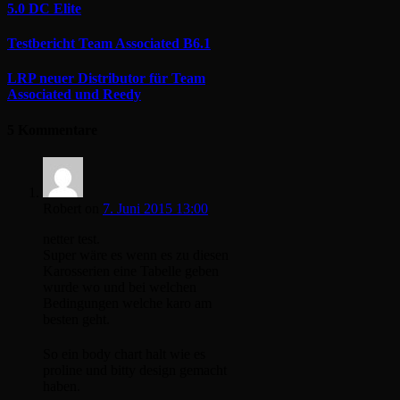
5.0 DC Elite
Testbericht Team Associated B6.1
LRP neuer Distributor für Team
Associated und Reedy
5 Kommentare
Robert
on
7. Juni 2015 13:00
netter test.
Super wäre es wenn es zu diesen
Karosserien eine Tabelle geben
wurde wo und bei welchen
Bedingungen welche karo am
besten geht.
So ein body chart halt wie es
proline und bitty design gemacht
haben.