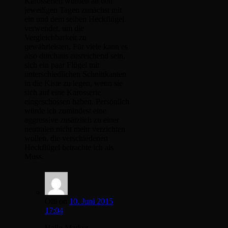
Karosserien wurden an den
jeweiligen Tagen zunächst mit
ein und dem selben Heckflügel
verwendet, um die
Vergleichbarkeit zu
gewährleisten. Für viele kann es
also durchaus ausreichend sein,
sich ein paar Flügel mit
unterschiedlichen Schnittkanten
in die Kiste zu legen, wenn sie
sich auf eine Karosserie
eingeschossen haben. Persönlich
würde ich zumindest eine
aggressive zusätzlich zu einer
neutralen nicht mehr verzichten
wollen, die verschiedenen
Heckflügel betrachte ich als
Muss.
Olli
on
10. Juni 2015
17:04
Hallo Markus,