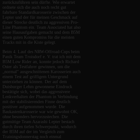
zurückzuführen sein dürfte. Wie erwartet
ordnete sich die auch noch recht gut
fahrbare Standardkarosserie zwischen der
Lepter und der für meinen Geschmack auf
dieser Strecke deutlich zu aggressiven Pro-
Line Phantom ein. Team Associated hat also
seine Hausaufgaben gemacht und dem B5M
einen guten Kompromiss für die meisten
Tracks mit in die Kiste gelegt.
Beim 4. Lauf des NRW-Offroad-Cups beim
Panik Team Troisdorf e. V. trat ich mit dem
B5M Low Rider an, konnte jedoch Richard
Oster als Testfahrer gewinnen, um die
„normal“ ausgeschnittenen Karosserien auch
einem Test auf griffigem Untergrund
unterziehen zu können. Der auf dem
Duisburger Lehm gewonnene Eindruck
bestätigte sich, wobei das aggressivere
Lenkverhalten der Phantom in Verbindung
mit der stabilisierenden Finne deutlich
positiver aufgenommen wurde. Die
Baukastenkarosserie war wie gewohnt OK,
ohne besonders hervorzustechen. Die
gutmütige Team Azarashi Lepter bestach
durch ihren tiefen Schwerpunkt, wodurch
der B5M auf der im Vergleich zum
Trainingsdonnerstag noch einmal