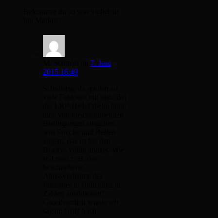
Bekommst du so was vielleicht
hin Markus?
M. Schmidt
on
7. Juni
2015 16:49
Schwierig, da spielen zu
viele Faktoren mit rein. Bei
der LRP-HPI-Tabelle kann
man von gleichbleibenden
Bedingungen ausgehen,
was Strecke und Reifen
angeht, das ist bei den
Buggys völlig anders. Wie
soll man z. B. das
beschriebene
Abrissverhalten der
Finnisher in Hellenthal in
Zahlen ausdrücken?
Grundsätzlich würde ich
sagen: Griff hoch