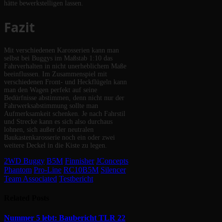
hätte bewerkstelligen lassen.
Fazit
Mit verschiedenen Karosserien kann man
selbst bei Buggys im Maßstab 1:10 das
Fahrverhalten in nicht unerheblichem Maße
beeinflussen. Im Zusammenspiel mit
verschiedenen Front- und Heckflügeln kann
man den Wagen perfekt auf seine
Bedürfnisse abstimmen, denn nicht nur der
Fahrwerksabstimmung sollte man
Aufmerksamkeit schenken. Je nach Fahrstil
und Strecke kann es sich also durchaus
lohnen, sich außer der neutralen
Baukastenkarosserie noch ein oder zwei
weitere Deckel in die Kiste zu legen.
2WD Buggy
B5M
Finnisher
JConcepts
Phantom
Pro-Line
RC10B5M
Silencer
Team Associated
Testbericht
Related
Posts
Nummer 5 lebt: Baubericht TLR 22