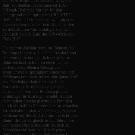
dem Low Rider unter anderen Vorzeichen
statt, soll heißen im Rahmen der LRP-
Offroad-Challenge mit den für den
Untergrund nicht optimalen LRP-VTEC-
Reifen. Bis auf ein leicht schwammigeres
Fahrverhalten, dass auf den Einheitsreifen
zurückzuführen war, bestätigte sich der
Eindruck vom 3. Lauf des NRW-Offroad-
Cups 2015.
Die nächste Ausfahrt fand im Rahmen des
Trainings für den 4. Lauf in Troisdorf statt.
Die renovierte und deutlich vergrößerte
Bahn zeichnet sich durch einen penibel
vorbereiteten, ebenen Untergrund,
anspruchsvolle Sprungkombinationen und
Schikanen und nicht zuletzt sehr guten Griff
aus. Das Fahrverhalten ist durch die
Vorarbeit der Streckenbauer jederzeit
berechenbar, was den Piloten jeglicher
Grundlage für Ausreden beraubt. Auf der
technischen Strecke glänzte die Finnisher
durch ein stabiles Fahrverhalten in schnellen
Streckenabschnitten wie der langgezogenen
Schikane vor der Auffahrt zum berüchtigten
Baum, der im Vergleich zu den Jahren vor
dem ersten Umbauabschnitt deutlich an
Schrecken verloren hat. Mit frischen
Reifenvorne und hinten ließ sich der Low