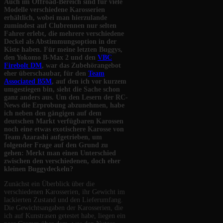
Auch im Offroad-Bereich sind für viele
Modelle verschiedene Karosserien
erhältlich, wobei man hierzulande
zumindest auf Clubrennen nur selten
Fahrer erlebt, die mehrere verschiedene
Deckel als Abstimmungsoption in der
Kiste haben. Für meine letzten Buggys,
den Yokomo B-Max 2 und den
VBC
Firebolt DM
, war das Zubehörangebot
eher überschaubar, für den
Team
Associated B5M
, auf den ich vor kurzem
umgestiegen bin, sieht die Sache schon
ganz anders aus. Um den Lesern der RC-
News die Erprobung abzunehmen, habe
ich neben den gängigen auf dem
deutschen Markt verfügbaren Karossen
noch eine etwas exotischere Karosse von
Team Azarashi aufgetrieben, um
folgender Frage auf den Grund zu
gehen: Merkt man einen Unterschied
zwischen den verschiedenen, doch eher
kleinen Buggydeckeln?
Zunächst ein Überblick über die
verschiedenen Karosserien, ihr Gewicht im
lackierten Zustand und den Lieferumfang.
Die Gewichtsangaben der Karosserien, die
ich auf Kunstrasen getestet habe, liegen ein